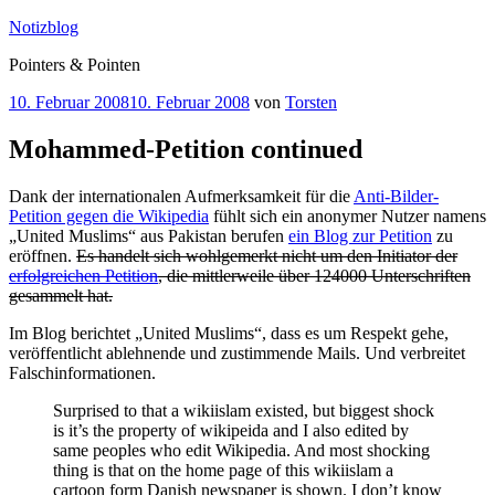
Zum
Notizblog
Inhalt
Pointers & Pointen
springen
Veröffentlicht
10. Februar 2008
10. Februar 2008
von
Torsten
am
Mohammed-Petition continued
Dank der internationalen Aufmerksamkeit für die
Anti-Bilder-
Petition gegen die Wikipedia
fühlt sich ein anonymer Nutzer namens
„United Muslims“ aus Pakistan berufen
ein Blog zur Petition
zu
eröffnen.
Es handelt sich wohlgemerkt nicht um den Initiator der
erfolgreichen Petition
, die mittlerweile über 124000 Unterschriften
gesammelt hat.
Im Blog berichtet „United Muslims“, dass es um Respekt gehe,
veröffentlicht ablehnende und zustimmende Mails. Und verbreitet
Falschinformationen.
Surprised to that a wikiislam existed, but biggest shock
is it’s the property of wikipeida and I also edited by
same peoples who edit Wikipedia. And most shocking
thing is that on the home page of this wikiislam a
cartoon form Danish newspaper is shown. I don’t know