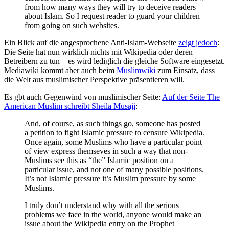
from how many ways they will try to deceive readers
about Islam. So I request reader to guard your children
from going on such websites.
Ein Blick auf die angesprochene Anti-Islam-Webseite
zeigt jedoch
:
Die Seite hat nun wirklich nichts mit Wikipedia oder deren
Betreibern zu tun – es wird lediglich die gleiche Software eingesetzt.
Mediawiki kommt aber auch beim
Muslimwiki
zum Einsatz, dass
die Welt aus muslimischer Perspektive präsentieren will.
Es gbt auch Gegenwind von muslimischer Seite:
Auf der Seite The
American Muslim schreibt Sheila Musaji
:
And, of course, as such things go, someone has posted
a petition to fight Islamic pressure to censure Wikipedia.
Once again, some Muslims who have a particular point
of view express themseves in such a way that non-
Muslims see this as “the” Islamic position on a
particular issue, and not one of many possible positions.
It’s not Islamic pressure it’s Muslim pressure by some
Muslims.
I truly don’t understand why with all the serious
problems we face in the world, anyone would make an
issue about the Wikipedia entry on the Prophet