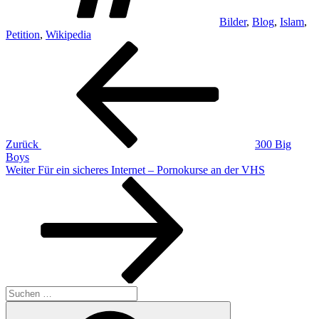
Bilder
,
Blog
,
Islam
,
Petition
,
Wikipedia
Beitragsnavigation
Vorheriger
Beitrag
Zurück
300 Big
Boys
Nächster
Weiter
Für ein sicheres Internet – Pornokurse an der VHS
Beitrag
Suchen
nach:
Suchen