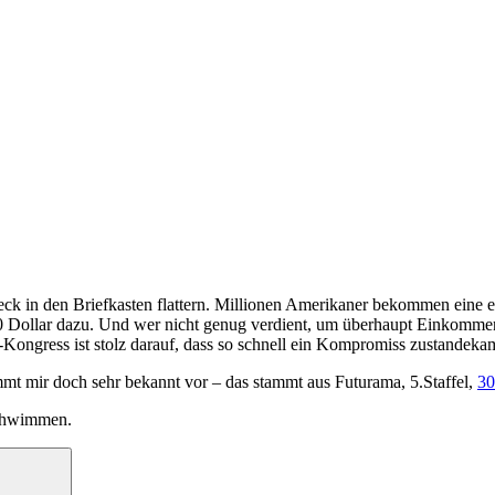
eck in den Briefkasten flattern. Millionen Amerikaner bekommen eine 
300 Dollar dazu. Und wer nicht genug verdient, um überhaupt Einkomm
ongress ist stolz darauf, dass so schnell ein Kompromiss zustandekam, 
t mir doch sehr bekannt vor – das stammt aus Futurama, 5.Staffel,
30
schwimmen.
Suchen