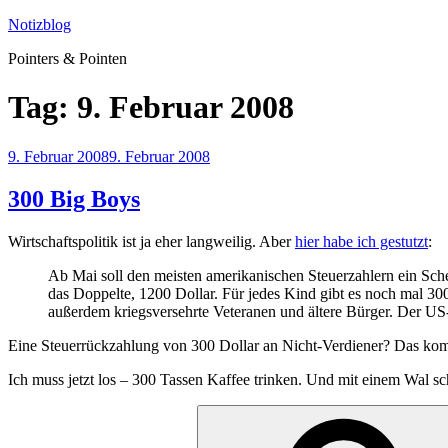
Zum
Notizblog
Inhalt
Pointers & Pointen
springen
Tag:
9. Februar 2008
Veröffentlicht
9. Februar 2008
9. Februar 2008
am
300 Big Boys
Wirtschaftspolitik ist ja eher langweilig. Aber
hier habe ich gestutzt
:
Ab Mai soll den meisten amerikanischen Steuerzahlern ein Sch
das Doppelte, 1200 Dollar. Für jedes Kind gibt es noch mal 
außerdem kriegsversehrte Veteranen und ältere Bürger. Der US-K
Eine Steuerrückzahlung von 300 Dollar an Nicht-Verdiener? Das komm
Ich muss jetzt los – 300 Tassen Kaffee trinken. Und mit einem Wal 
Suchen
nach: