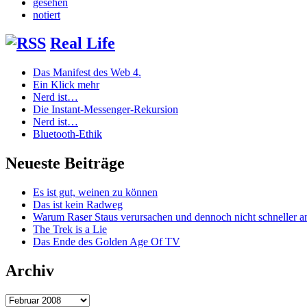
gesehen
notiert
Real Life
Das Manifest des Web 4.
Ein Klick mehr
Nerd ist…
Die Instant-Messenger-Rekursion
Nerd ist…
Bluetooth-Ethik
Neueste Beiträge
Es ist gut, weinen zu können
Das ist kein Radweg
Warum Raser Staus verursachen und dennoch nicht schneller
The Trek is a Lie
Das Ende des Golden Age Of TV
Archiv
Archiv