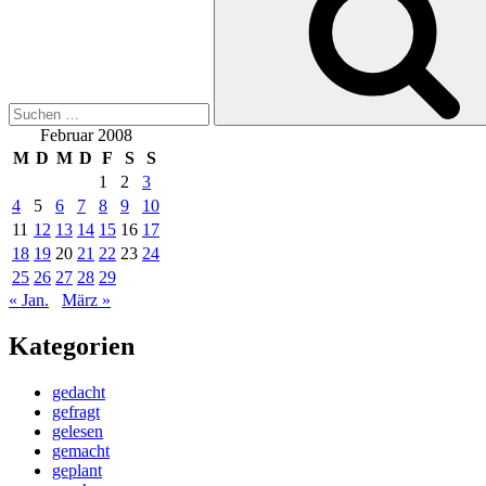
Februar 2008
M
D
M
D
F
S
S
1
2
3
4
5
6
7
8
9
10
11
12
13
14
15
16
17
18
19
20
21
22
23
24
25
26
27
28
29
« Jan.
März »
Kategorien
gedacht
gefragt
gelesen
gemacht
geplant