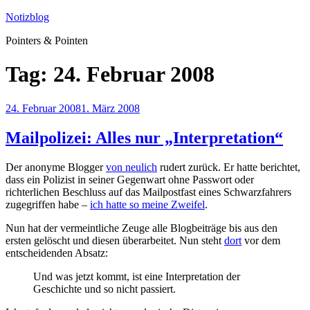
Zum
Notizblog
Inhalt
Pointers & Pointen
springen
Tag:
24. Februar 2008
Veröffentlicht
24. Februar 2008
1. März 2008
am
Mailpolizei: Alles nur „Interpretation“
Der anonyme Blogger
von neulich
rudert zurück. Er hatte berichtet,
dass ein Polizist in seiner Gegenwart ohne Passwort oder
richterlichen Beschluss auf das Mailpostfast eines Schwarzfahrers
zugegriffen habe –
ich hatte so meine Zweifel
.
Nun hat der vermeintliche Zeuge alle Blogbeiträge bis aus den
ersten gelöscht und diesen überarbeitet. Nun steht
dort
vor dem
entscheidenden Absatz:
Und was jetzt kommt, ist eine Interpretation der
Geschichte und so nicht passiert.