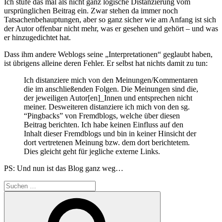
Ich stufe das mal als nicht ganz logische Distanzierung vom
ursprünglichen Beitrag ein. Zwar stehen da immer noch
Tatsachenbehauptungen, aber so ganz sicher wie am Anfang ist sich
der Autor offenbar nicht mehr, was er gesehen und gehört – und was
er hinzugedichtet hat.
Dass ihm andere Weblogs seine „Interpretationen“ geglaubt haben,
ist übrigens alleine deren Fehler. Er selbst hat nichts damit zu tun:
Ich distanziere mich von den Meinungen/Kommentaren
die im anschließenden Folgen. Die Meinungen sind die,
der jeweiligen Autor[en]_Innen und entsprechen nicht
meiner. Desweiteren distanziere ich mich von den sg.
“Pingbacks” von Fremdblogs, welche über diesen
Beitrag berichten. Ich habe keinen Einfluss auf den
Inhalt dieser Fremdblogs und bin in keiner Hinsicht der
dort vertretenen Meinung bzw. dem dort berichtetem.
Dies gleicht geht für jegliche externe Links.
PS: Und nun ist das Blog ganz weg…
Suchen
nach:
Suchen