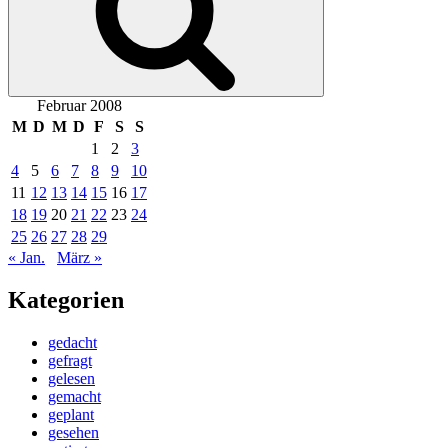
Februar 2008
M
D
M
D
F
S
S
1
2
3
4
5
6
7
8
9
10
11
12
13
14
15
16
17
18
19
20
21
22
23
24
25
26
27
28
29
« Jan.
März »
Kategorien
gedacht
gefragt
gelesen
gemacht
geplant
gesehen