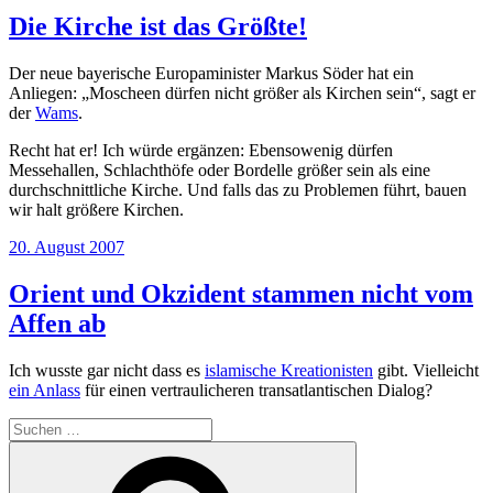
Die Kirche ist das Größte!
Der neue bayerische Europaminister Markus Söder hat ein
Anliegen: „Moscheen dürfen nicht größer als Kirchen sein“, sagt er
der
Wams
.
Recht hat er! Ich würde ergänzen: Ebensowenig dürfen
Messehallen, Schlachthöfe oder Bordelle größer sein als eine
durchschnittliche Kirche. Und falls das zu Problemen führt, bauen
wir halt größere Kirchen.
Veröffentlicht
20. August 2007
am
Orient und Okzident stammen nicht vom
Affen ab
Ich wusste gar nicht dass es
islamische Kreationisten
gibt. Vielleicht
ein Anlass
für einen vertraulicheren transatlantischen Dialog?
Suchen
nach:
Suchen