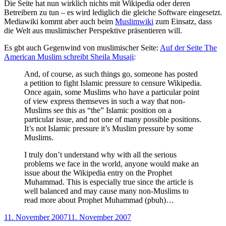
Die Seite hat nun wirklich nichts mit Wikipedia oder deren
Betreibern zu tun – es wird lediglich die gleiche Software eingesetzt.
Mediawiki kommt aber auch beim
Muslimwiki
zum Einsatz, dass
die Welt aus muslimischer Perspektive präsentieren will.
Es gbt auch Gegenwind von muslimischer Seite:
Auf der Seite The
American Muslim schreibt Sheila Musaji
:
And, of course, as such things go, someone has posted
a petition to fight Islamic pressure to censure Wikipedia.
Once again, some Muslims who have a particular point
of view express themseves in such a way that non-
Muslims see this as “the” Islamic position on a
particular issue, and not one of many possible positions.
It’s not Islamic pressure it’s Muslim pressure by some
Muslims.
I truly don’t understand why with all the serious
problems we face in the world, anyone would make an
issue about the Wikipedia entry on the Prophet
Muhammad. This is especially true since the article is
well balanced and may cause many non-Muslims to
read more about Prophet Muhammad (pbuh)…
Veröffentlicht
11. November 2007
11. November 2007
am