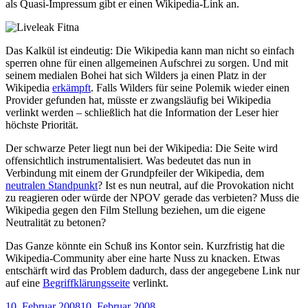
als Quasi-Impressum gibt er einen Wikipedia-Link an.
Das Kalkül ist eindeutig: Die Wikipedia kann man nicht so einfach
sperren ohne für einen allgemeinen Aufschrei zu sorgen. Und mit
seinem medialen Bohei hat sich Wilders ja einen Platz in der
Wikipedia
erkämpft
. Falls Wilders für seine Polemik wieder einen
Provider gefunden hat, müsste er zwangsläufig bei Wikipedia
verlinkt werden – schließlich hat die Information der Leser hier
höchste Priorität.
Der schwarze Peter liegt nun bei der Wikipedia: Die Seite wird
offensichtlich instrumentalisiert. Was bedeutet das nun in
Verbindung mit einem der Grundpfeiler der Wikipedia, dem
neutralen Standpunkt
? Ist es nun neutral, auf die Provokation nicht
zu reagieren oder würde der NPOV gerade das verbieten? Muss die
Wikipedia gegen den Film Stellung beziehen, um die eigene
Neutralität zu betonen?
Das Ganze könnte ein Schuß ins Kontor sein. Kurzfristig hat die
Wikipedia-Community aber eine harte Nuss zu knacken. Etwas
entschärft wird das Problem dadurch, dass der angegebene Link nur
auf eine
Begriffklärungsseite
verlinkt.
Veröffentlicht
10. Februar 2008
10. Februar 2008