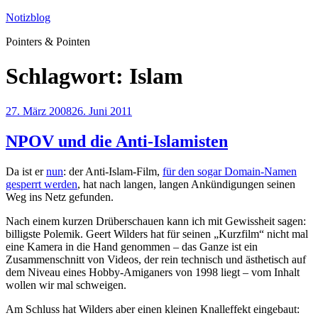
Zum
Notizblog
Inhalt
Pointers & Pointen
springen
Schlagwort:
Islam
Veröffentlicht
27. März 2008
26. Juni 2011
am
NPOV und die Anti-Islamisten
Da ist er
nun
: der Anti-Islam-Film,
für den sogar Domain-Namen
gesperrt werden
, hat nach langen, langen Ankündigungen seinen
Weg ins Netz gefunden.
Nach einem kurzen Drüberschauen kann ich mit Gewissheit sagen:
billigste Polemik. Geert Wilders hat für seinen „Kurzfilm“ nicht mal
eine Kamera in die Hand genommen – das Ganze ist ein
Zusammenschnitt von Videos, der rein technisch und ästhetisch auf
dem Niveau eines Hobby-Amiganers von 1998 liegt – vom Inhalt
wollen wir mal schweigen.
Am Schluss hat Wilders aber einen kleinen Knalleffekt eingebaut: