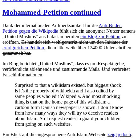
am
Mohammed-Petition continued
Dank der internationalen Aufmerksamkeit für die
Anti-Bilder-
Petition gegen die Wikipedia
fühlt sich ein anonymer Nutzer namens
„United Muslims“ aus Pakistan berufen
ein Blog zur Petition
zu
eröffnen.
Es handelt sich wohlgemerkt nicht um den Initiator der
erfolgreichen Petition
, die mittlerweile über 124000 Unterschriften
gesammelt hat.
Im Blog berichtet „United Muslims“, dass es um Respekt gehe,
veröffentlicht ablehnende und zustimmende Mails. Und verbreitet
Falschinformationen.
Surprised to that a wikiislam existed, but biggest shock
is it’s the property of wikipeida and I also edited by
same peoples who edit Wikipedia. And most shocking
thing is that on the home page of this wikiislam a
cartoon form Danish newspaper is shown. I don’t know
from how many ways they will try to deceive readers
about Islam. So I request reader to guard your children
from going on such websites.
Ein Blick auf die angesprochene Anti-Islam-Webseite
zeigt jedoch
: