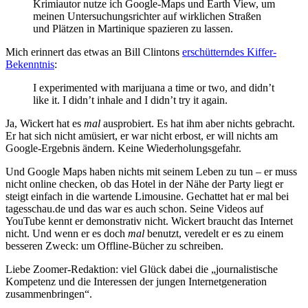
Krimiautor nutze ich Google-Maps und Earth View, um
meinen Untersuchungsrichter auf wirklichen Straßen
und Plätzen in Martinique spazieren zu lassen.
Mich erinnert das etwas an Bill Clintons
erschütterndes Kiffer-
Bekenntnis
:
I experimented with marijuana a time or two, and didn’t
like it. I didn’t inhale and I didn’t try it again.
Ja, Wickert hat es
mal
ausprobiert. Es hat ihm aber nichts gebracht.
Er hat sich nicht amüsiert, er war nicht erbost, er will nichts am
Google-Ergebnis ändern. Keine Wiederholungsgefahr.
Und Google Maps haben nichts mit seinem Leben zu tun – er muss
nicht online checken, ob das Hotel in der Nähe der Party liegt er
steigt einfach in die wartende Limousine. Gechattet hat er mal bei
tagesschau.de und das war es auch schon. Seine Videos auf
YouTube kennt er demonstrativ nicht. Wickert braucht das Internet
nicht. Und wenn er es doch
mal
benutzt, veredelt er es zu einem
besseren Zweck: um Offline-Bücher zu schreiben.
Liebe Zoomer-Redaktion: viel Glück dabei die „journalistische
Kompetenz und die Interessen der jungen Internetgeneration
zusammenbringen“.