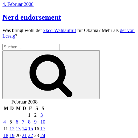
Veröffentlicht
4. Februar 2008
am
Nerd endorsement
Was bringt wohl der
xkcd-Wahlaufruf
für Obama? Mehr als
der von
Lessig
?
Suche
nach:
Suchen
Februar 2008
M
D
M
D
F
S
S
1
2
3
4
5
6
7
8
9
10
11
12
13
14
15
16
17
18
19
20
21
22
23
24