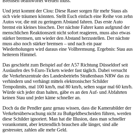
Bremsen beantwortet werden muss.
Und jetzt kommt der Clou: Diese Raser sorgen für mehr Staus als
sich viele träumen könnten. Stellt Euch einfach eine Reihe von zehn
Autos vor, die mit zu geringem Abstand fahren. Das erste Auto
bremst ein kleines bisschen. Der nächste Fahrer kann aufgrund der
menschlichen Reaktionszeit nicht sofort reagieren, muss also etwas
stärker bremsen, um wieder den Abstand herzustellen. Der nächste
muss also noch stärker bremsen – und nach ein paar
Wiederholungen wird daraus eine Vollbremsung. Ergebnis: Stau aus
heiterem Himmel.
Das geschieht zum Beispiel auf der A57 Richtung Düsseldorf seit
Auslaufen des 9-Euro-Tickets wieder fast täglich. Dabei versucht
die Verkehrszentrale des Landesbetriebs Straßenbaus NRW das zu
verhindern und verhängt mittels elektronischer Schilder
Tempolimits, mal 100 km/h, mal 80 km/h, selten sogar mal 60 km/h.
Würde sich jeder dran halten, gäbe es an den Auf- und Abfahrten
keinen Stau und jeder käme schneller an.
Doch da die Pendler ganz genau wissen, dass die Kamerabilder der
Verkehrsüberwachung nicht zu Bußgeldbescheiden führen, werden
diese Schilder ignoriert. Man hat die Illusion, dass man schneller
vorankommt, aber letztendlich brauchen alle länger, sind alle
gestresster, zahlen alle mehr Geld.