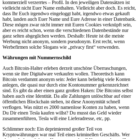
kommerziell verzerrtes – Profil. In den jeweiligen Datensätzen ist
vielleicht nicht Euer Name enthalten. Vielleicht aber doch. Es reicht,
dass Ihr Euch irgendwo eingeloggt habt, irgendwo etwas gekauft
habt, landen auch Euer Name und Eure Adresse in einer Datenbank.
Diese mögen zwar nicht immer mit Euren Cookies verknüpft sein,
aber es reicht schon, wenn die verschiedenen Datenbestände nur
ganz selten abgeglichen werden. Deshalb: Heute ist die meiste
Werbung nicht anonym, sondern pseudonym. Erst recht, wenn
Werbefirmen solche Slogans wie „privacy first“ verwenden.
Währungen mit Nummernschild
Auch Bitcoin-Halter erleben derzeit unschöne Überraschungen,
wenn sie ihre Digitalware verkaufen wollen. Theoretisch kann
Bitcoin verdammt anonym sein: Jeder kann beliebig viele Konten
anlegen, die quasi nur durch eine Kontonummer gekennzeichnet
sind. Es gibt da aber einen ganz großen Haken: Die Bitcoins selbst
haben auch eine Identität. Da alle Zahlungen unlöschbar auf einer
öffentlichen Blockchain stehen, ist diese Anonymität schnell
verflogen. Was nützt es 2000 namenlose Konten zu haben, wenn
Du Dir einen Tesla kaufen willst? Du musst das Geld wieder
zusammenführen, Tesla will eine Lieferadresse, etc, pp.
Schlimmer noch: Ein deprimierend großer Teil von
Kryptowährungen war mal Teil eines kriminellen Geschäfts. Wer