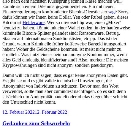
also nach dem nächsten Kurssprung schnell Kasse machen will,
könnte sich einem Dilemma gegenübersehen. Ein mit neuen
Finanzregulierungen konfrontierter Bitcoin-Dienstleister
sagt
: Sorry,
dafür können wir Ihnen keine Dollar, Yen oder Rubel geben, dieses
Bitcoin ist
Hehlerware
. Wer so unvorsichtig war, einen „Mixer“
benutzt zu haben, könnte mit einer Wallet enden, in der haufenweise
kriminelle Bitcoin-Splitter gelandet sind: Ransomware, Betrug,
Staaten auf internationalen Sanktionslisten, etc pp. Das ist der
Grund, warum Kriminelle früher kofferweise Bargeld transportiert
haben: Woher die Geldscheine kommen, ist meist nicht mehr zu
ermitteln. Was nutzt eine scheinbar anonyme Kontonummer, wenn
alles Geld eindeutig identifizierbar sind? Also, merken: Die meisten
Kryptowährungen sind nicht anonym, sondern pseudonym.
Damit will ich nicht sagen, dass es gar keine anonymen Daten gibt.
Es gibt sie und es gibt valide technische Umsetzungen, die
Anonymität von Individuen zu schützen. Bevor man das Wort
verwendet, sollte man aber zumindest nachfragen, ob es sich denn
tatsächlich um Anonymität handelt oder ob das Gegenüber schlicht
den Unterschied nicht kennt.
Veröffentlicht
12. Februar 2022
12. Februar 2022
am
Gedanken zum Schwurbeln