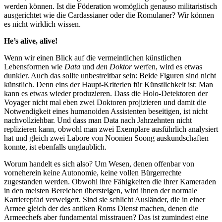
werden können. Ist die Föderation womöglich genauso militaristisch
ausgerichtet wie die Cardassianer oder die Romulaner? Wir können
es nicht wirklich wissen.
He’s alive, alive!
Wenn wir einen Blick auf die vermeintlichen künstlichen
Lebensformen wie
Data
und
den Doktor
werfen, wird es etwas
dunkler. Auch das sollte unbestreitbar sein: Beide Figuren sind nicht
künstlich. Denn eins der Haupt-Kriterien für Künstlichkeit ist: Man
kann es etwas wieder produzieren. Dass die Holo-Detektoren der
Voyager nicht mal eben zwei Doktoren projizieren und damit die
Notwendigkeit eines humanoiden Assistenten beseitigen, ist nicht
nachvollziehbar. Und dass man Data nach Jahrzehnten nicht
replizieren kann, obwohl man zwei Exemplare ausführlich analysiert
hat und gleich zwei Labore von Noonien Soong auskundschaften
konnte, ist ebenfalls unglaublich.
Worum handelt es sich also? Um Wesen, denen offenbar von
vorneherein keine Autonomie, keine vollen Bürgerrechte
zugestanden werden. Obwohl ihre Fähigkeiten die ihrer Kameraden
in den meisten Bereichen übersteigen, wird ihnen der normale
Karrierepfad verweigert. Sind sie schlicht Ausländer, die in einer
Armee gleich der des antiken Roms Dienst machen, denen die
Armeechefs aber fundamental misstrauen? Das ist zumindest eine