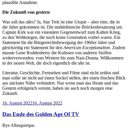
plausible Annahme.
Die Zukunft von gestern
Was soll das alles? Ja, Star Trek ist eine Utopie – aber eine, die in
die Jahre gekommen ist. Die multiethnische Brückenbesatzung um
Captain Kirk war ein visionärer Gegenentwurf zum Kalten Krieg,
zu den Weltkriegen, die noch keine Generation vorbei waren. Ein
Statement für die Bürgerrechtsbewegung der 1960er Jahre und
gleichzeitig ein Statement für den
American Exceptionalism
. Zudem
musste Gene Roddenberry die Kulissen von anderen Stoffen
weiterverwenden, vom Western bis zum Nazi-Drama. Willkommen
in der neuen Welt, die doch eigentlich die alte ist.
Literatur, Geschichte, Fernsehen und Filme sind nicht zeitlos und
man sollte sie nicht auf einen Sockel stellen, der einen frischen Blick
aus nächster Nähe verhindert. Nur wenn man das Heute und das
Gestern erfolgreich vereint, haben sie auch noch morgen eine
Zukunft.
Veröffentlicht
16. August 2022
16. August 2022
am
Das Ende des Golden Age Of TV
Bye Albuquerque.