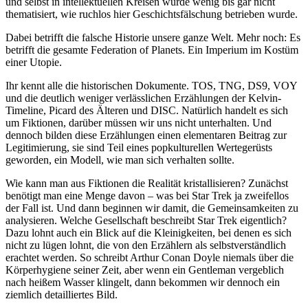
und selbst in intellektuellen Kreisen wurde wenig bis gar nicht
thematisiert, wie ruchlos hier Geschichtsfälschung betrieben wurde.
Dabei betrifft die falsche Historie unsere ganze Welt. Mehr noch: Es
betrifft die gesamte Federation of Planets. Ein Imperium im Kostüm
einer Utopie.
Ihr kennt alle die historischen Dokumente. TOS, TNG, DS9, VOY
und die deutlich weniger verlässlichen Erzählungen der Kelvin-
Timeline, Picard des Älteren und DISC. Natürlich handelt es sich
um Fiktionen, darüber müssen wir uns nicht unterhalten. Und
dennoch bilden diese Erzählungen einen elementaren Beitrag zur
Legitimierung, sie sind Teil eines popkulturellen Wertegerüsts
geworden, ein Modell, wie man sich verhalten sollte.
Wie kann man aus Fiktionen die Realität kristallisieren? Zunächst
benötigt man eine Menge davon – was bei Star Trek ja zweifellos
der Fall ist. Und dann beginnen wir damit, die Gemeinsamkeiten zu
analysieren. Welche Gesellschaft beschreibt Star Trek eigentlich?
Dazu lohnt auch ein Blick auf die Kleinigkeiten, bei denen es sich
nicht zu lügen lohnt, die von den Erzählern als selbstverständlich
erachtet werden. So schreibt Arthur Conan Doyle niemals über die
Körperhygiene seiner Zeit, aber wenn ein Gentleman vergeblich
nach heißem Wasser klingelt, dann bekommen wir dennoch ein
ziemlich detailliertes Bild.