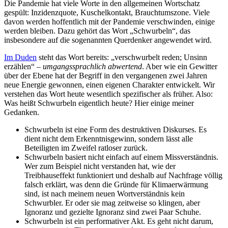
Die Pandemie hat viele Worte in den allgemeinen Wortschatz
gespült: Inzidenzquote, Kuschelkontakt, Brauchtumszone. Viele
davon werden hoffentlich mit der Pandemie verschwinden, einige
werden bleiben. Dazu gehört das Wort „Schwurbeln“, das
insbesondere auf die sogenannten Querdenker angewendet wird.
Im Duden
steht das Wort bereits: „verschwurbelt reden; Unsinn
erzählen“ –
umgangssprachlich abwertend
. Aber wie ein Gewitter
über der Ebene hat der Begriff in den vergangenen zwei Jahren
neue Energie gewonnen, einen eigenen Charakter entwickelt. Wir
verstehen das Wort heute wesentlich spezifischer als früher. Also:
Was heißt Schwurbeln eigentlich heute? Hier einige meiner
Gedanken.
Schwurbeln ist eine Form des destruktiven Diskurses. Es
dient nicht dem Erkenntnisgewinn, sondern lässt alle
Beteiligten im Zweifel ratloser zurück.
Schwurbeln basiert nicht einfach auf einem Missverständnis.
Wer zum Beispiel nicht verstanden hat, wie der
Treibhauseffekt funktioniert und deshalb auf Nachfrage völlig
falsch erklärt, was denn die Gründe für Klimaerwärmung
sind, ist nach meinem neuen Wortverständnis kein
Schwurbler. Er oder sie mag zeitweise so klingen, aber
Ignoranz und gezielte Ignoranz sind zwei Paar Schuhe.
Schwurbeln ist ein performativer Akt. Es geht nicht darum,