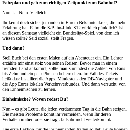
Fahrplan und geh zum richtigen Zeitpunkt zum Bahnhof?
Nun. Ja. Nein. Vielleicht.
Ihr kennt doch sicher jemanden in Eurem Bekanntenkreis, die mehr
Erfahrung hat. Fährt die S-Bahn-Linie S12 wirklich pünktlich? Ist
an diesem Samstag vielleicht ein Bundesliga-Spiel, von dem ich
wissen sollte? Seid sozial, stellt Fragen.
Und dann?
Stell Euch bei den ersten Malen auf ein Abenteuer ein. Ein Lehrer
erzählte mir einst stolz von seinen Reisen: Bevor man in einem
fremden Land ankommt, sollte man zumindest die Zahlen von Eins
bis Zehn und ein paar Phrasen beherrschen. Im Fall des Tickets
heißt das: Installiert die Apps. Mindestens den DB-Navigator und
die App Eures lokalen Verkehrsverbundes. Und dann versucht, von
den Einheimischen zu lernen.
Einheimische? Wovon redest Du?
Nun – es gibt Leute, die jeden verdammten Tag in die Bahn steigen.
Die meisten Probleme könnt ihr vermeiden, wenn Ihr deren
Verhalten imitiert oder sie fragt, falls ihr nicht weiterkommt.
Die erste Lektion, für die ihr niemanden fragen solltet: Leute können