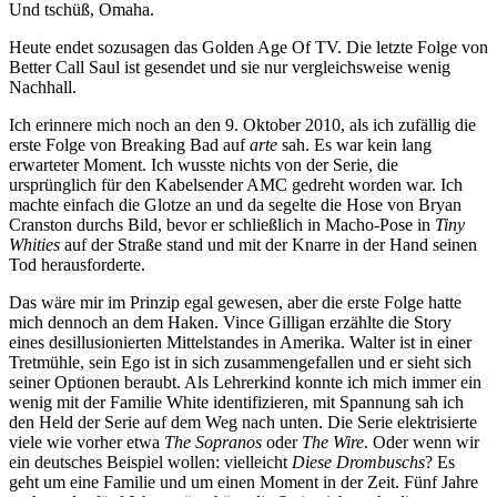
Und tschüß, Omaha.
Heute endet sozusagen das Golden Age Of TV. Die letzte Folge von
Better Call Saul ist gesendet und sie nur vergleichsweise wenig
Nachhall.
Ich erinnere mich noch an den 9. Oktober 2010, als ich zufällig die
erste Folge von Breaking Bad auf
arte
sah. Es war kein lang
erwarteter Moment. Ich wusste nichts von der Serie, die
ursprünglich für den Kabelsender AMC gedreht worden war. Ich
machte einfach die Glotze an und da segelte die Hose von Bryan
Cranston durchs Bild, bevor er schließlich in Macho-Pose in
Tiny
Whities
auf der Straße stand und mit der Knarre in der Hand seinen
Tod herausforderte.
Das wäre mir im Prinzip egal gewesen, aber die erste Folge hatte
mich dennoch an dem Haken. Vince Gilligan erzählte die Story
eines desillusionierten Mittelstandes in Amerika. Walter ist in einer
Tretmühle, sein Ego ist in sich zusammengefallen und er sieht sich
seiner Optionen beraubt. Als Lehrerkind konnte ich mich immer ein
wenig mit der Familie White identifizieren, mit Spannung sah ich
den Held der Serie auf dem Weg nach unten. Die Serie elektrisierte
viele wie vorher etwa
The Sopranos
oder
The Wire
. Oder wenn wir
ein deutsches Beispiel wollen: vielleicht
Diese Drombuschs
? Es
geht um eine Familie und um einen Moment in der Zeit. Fünf Jahre