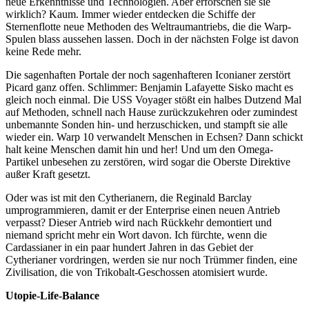
neue Erkenntnisse und Technologien. Aber erforschen sie sie
wirklich? Kaum. Immer wieder entdecken die Schiffe der
Sternenflotte neue Methoden des Weltraumantriebs, die die Warp-
Spulen blass aussehen lassen. Doch in der nächsten Folge ist davon
keine Rede mehr.
Die sagenhaften Portale der noch sagenhafteren Iconianer zerstört
Picard ganz offen. Schlimmer: Benjamin Lafayette Sisko macht es
gleich noch einmal. Die USS Voyager stößt ein halbes Dutzend Mal
auf Methoden, schnell nach Hause zurückzukehren oder zumindest
unbemannte Sonden hin- und herzuschicken, und stampft sie alle
wieder ein. Warp 10 verwandelt Menschen in Echsen? Dann schickt
halt keine Menschen damit hin und her! Und um den Omega-
Partikel unbesehen zu zerstören, wird sogar die Oberste Direktive
außer Kraft gesetzt.
Oder was ist mit den Cytherianern, die Reginald Barclay
umprogrammieren, damit er der Enterprise einen neuen Antrieb
verpasst? Dieser Antrieb wird nach Rückkehr demontiert und
niemand spricht mehr ein Wort davon. Ich fürchte, wenn die
Cardassianer in ein paar hundert Jahren in das Gebiet der
Cytherianer vordringen, werden sie nur noch Trümmer finden, eine
Zivilisation, die von Trikobalt-Geschossen atomisiert wurde.
Utopie-Life-Balance