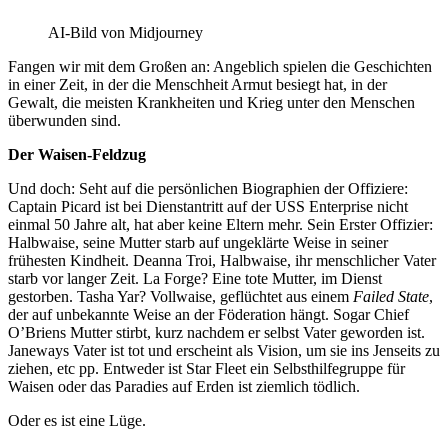
AI-Bild von Midjourney
Fangen wir mit dem Großen an: Angeblich spielen die Geschichten
in einer Zeit, in der die Menschheit Armut besiegt hat, in der
Gewalt, die meisten Krankheiten und Krieg unter den Menschen
überwunden sind.
Der Waisen-Feldzug
Und doch: Seht auf die persönlichen Biographien der Offiziere:
Captain Picard ist bei Dienstantritt auf der USS Enterprise nicht
einmal 50 Jahre alt, hat aber keine Eltern mehr. Sein Erster Offizier:
Halbwaise, seine Mutter starb auf ungeklärte Weise in seiner
frühesten Kindheit. Deanna Troi, Halbwaise, ihr menschlicher Vater
starb vor langer Zeit. La Forge? Eine tote Mutter, im Dienst
gestorben. Tasha Yar? Vollwaise, geflüchtet aus einem
Failed State
,
der auf unbekannte Weise an der Föderation hängt. Sogar Chief
O’Briens Mutter stirbt, kurz nachdem er selbst Vater geworden ist.
Janeways Vater ist tot und erscheint als Vision, um sie ins Jenseits zu
ziehen, etc pp. Entweder ist Star Fleet ein Selbsthilfegruppe für
Waisen oder das Paradies auf Erden ist ziemlich tödlich.
Oder es ist eine Lüge.