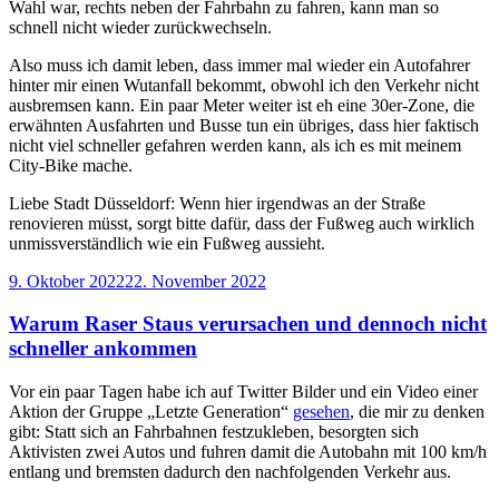
Wahl war, rechts neben der Fahrbahn zu fahren, kann man so
schnell nicht wieder zurückwechseln.
Also muss ich damit leben, dass immer mal wieder ein Autofahrer
hinter mir einen Wutanfall bekommt, obwohl ich den Verkehr nicht
ausbremsen kann. Ein paar Meter weiter ist eh eine 30er-Zone, die
erwähnten Ausfahrten und Busse tun ein übriges, dass hier faktisch
nicht viel schneller gefahren werden kann, als ich es mit meinem
City-Bike mache.
Liebe Stadt Düsseldorf: Wenn hier irgendwas an der Straße
renovieren müsst, sorgt bitte dafür, dass der Fußweg auch wirklich
unmissverständlich wie ein Fußweg aussieht.
Veröffentlicht
9. Oktober 2022
22. November 2022
am
Warum Raser Staus verursachen und dennoch nicht
schneller ankommen
Vor ein paar Tagen habe ich auf Twitter Bilder und ein Video einer
Aktion der Gruppe „Letzte Generation“
gesehen
, die mir zu denken
gibt: Statt sich an Fahrbahnen festzukleben, besorgten sich
Aktivisten zwei Autos und fuhren damit die Autobahn mit 100 km/h
entlang und bremsten dadurch den nachfolgenden Verkehr aus.