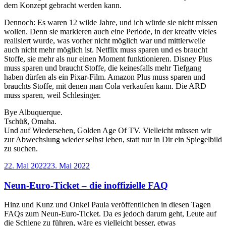
dem Konzept gebracht werden kann.
Dennoch: Es waren 12 wilde Jahre, und ich würde sie nicht missen
wollen. Denn sie markieren auch eine Periode, in der kreativ vieles
realisiert wurde, was vorher nicht möglich war und mittlerweile
auch nicht mehr möglich ist. Netflix muss sparen und es braucht
Stoffe, sie mehr als nur einen Moment funktionieren. Disney Plus
muss sparen und braucht Stoffe, die keinesfalls mehr Tiefgang
haben dürfen als ein Pixar-Film. Amazon Plus muss sparen und
brauchts Stoffe, mit denen man Cola verkaufen kann. Die ARD
muss sparen, weil Schlesinger.
Bye Albuquerque.
Tschüß, Omaha.
Und auf Wiedersehen, Golden Age Of TV. Vielleicht müssen wir
zur Abwechslung wieder selbst leben, statt nur in Dir ein Spiegelbild
zu suchen.
Veröffentlicht
22. Mai 2022
23. Mai 2022
am
Neun-Euro-Ticket – die inoffizielle FAQ
Hinz und Kunz und Onkel Paula veröffentlichen in diesen Tagen
FAQs zum Neun-Euro-Ticket. Da es jedoch darum geht, Leute auf
die Schiene zu führen, wäre es vielleicht besser, etwas