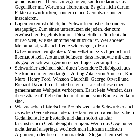
gemeinsam ein Thema zu ergründen, sondern darum, das
Gegenüber mit Worten zu überrennen. Es geht nicht darum,
Fakten auszudrücken, sondern einen Gemütszustand zu
inszenieren.
Lagerdenken ist üblich, bei Schwurblern ist es besonders
ausgeprägt. Zum einen unterstützen sie jeden, der zum
erwünschten Ergebnis kommt. Diese Solidarität reicht aber
nur so weit, wie sie unmittelbar nützlich ist. Wer anderer
Meinung ist, soll auch Leute widerlegen, die an
Echsenmenschen glauben. Man selbst muss sich jedoch mit
überhaupt kein Argument befassen, dass irgendwie mit dem
als gegnerisch wahrgenommenen Lager verknüpft ist.
Schwurbler zeichnen sich durch besondere Beliebigkeit aus.
Sie können in einem langen Vortrag Zitate von Sun Tsu, Karl
Marx, Henry Ford, Winston Churchill, George Orwell und
Richard David Precht unterbringen — als ob diese einen
gemeinsamen Weltgeist verkörpern. Es ist kein Wunder, dass
diese Zitate oft frei erfunden und immer vom Kontext entkernt
sind.
Wie zwischen historischen Promis wechseln Schwurbler auch
zwischen Gedankenschulen. Sie können von anarchistischem
Gedankengut zur Esoterik und dann sofort zu klar
faschistischem Gedankengut springen. Wenn das Gegenüber
nicht darauf anspringt, wechselt man halt zum nächsten
Argument, oder besser: zum nächsten Slogan. Denn selten