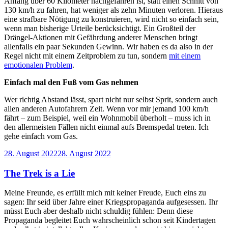
Anfang über 60 Kilometer nachgefahren ist, statt einen Schnitt von
130 km/h zu fahren, hat weniger als zehn Minuten verloren. Hieraus
eine strafbare Nötigung zu konstruieren, wird nicht so einfach sein,
wenn man bisherige Urteile berücksichtigt. Ein Großteil der
Drängel-Aktionen mit Gefährdung anderer Menschen bringt
allenfalls ein paar Sekunden Gewinn. Wir haben es da also in der
Regel nicht mit einem Zeitproblem zu tun, sondern
mit einem
emotionalen Problem
.
Einfach mal den Fuß vom Gas nehmen
Wer richtig Abstand lässt, spart nicht nur selbst Sprit, sondern auch
allen anderen Autofahrern Zeit. Wenn vor mir jemand 100 km/h
fährt – zum Beispiel, weil ein Wohnmobil überholt – muss ich in
den allermeisten Fällen nicht einmal aufs Bremspedal treten. Ich
gehe einfach vom Gas.
Veröffentlicht
28. August 2022
28. August 2022
am
The Trek is a Lie
Meine Freunde, es erfüllt mich mit keiner Freude, Euch eins zu
sagen: Ihr seid über Jahre einer Kriegspropaganda aufgesessen. Ihr
müsst Euch aber deshalb nicht schuldig fühlen: Denn diese
Propaganda begleitet Euch wahrscheinlich schon seit Kindertagen