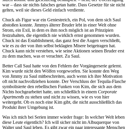
war – dass sie nichts falsches getan hatte. Dass Gesetze für sie nicht
gelten, weil sie dieses Geld einfach verdiente.
Chuck als Figur war ein Geniestreich, ein Pol, von dem sich Saul
abstoßen konnte. Jimmys älterer Bruder lebt in einer Welt ohne
Strom, ein Exil, in dem es ihm noch möglich ist an Prinzipien
festzuhalten, die eigentlich nie wirklich ernst genommen wurden.
Chuck ist das Establishment, das ganz fest die Augen verschließt,
wie es zu der von ihm selbst beklagten Misere beigetragen hat.
Chuck kann nicht verstehen, wie seine Aktionen seinen Bruder erst
zu dem machen, was er verachtet. Zu Saul.
Better Call Saul hatte von den Fehlern der Vorgängerserie gelernt.
Kim wurde nicht den Wölfen vorgeworfen. Sie konnte den Weg
von Jimmy zu Saul mitbeschreiten, auch wenn ich ihre Motivation
oft nicht nachvollziehen konnte. Der Verschluss der Tequila-Flasche
symbolisierte den rebellischen Funken von Kim, die sich aus dem
Nichts hochgearbeitet hatte, um schließlich in einem
Corporate
Apartment
b zu stehen und nicht zu wissen, wie es von hier
weitergeht. Ob es noch eine Kim gibt, die nicht ausschließlich das
Produkt ihrer Umgebung ist.
Was ich mich bei Serien immer wieder frage: In welcher Welt leben
diese Leute eigentlich? Ich will sicher nicht im Albuquerque von
Walter und Saul leben. Es gibt zwar ein paar interessante Menschen