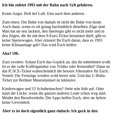
Ich bin zuletzt 1993 mit der Bahn nach Sylt gefahren.
Keine Angst. Holt tief Luft. Eins nach dem anderen.
Zum einen: Die Bahn von damals ist nicht die Bahn von heute.
Auch dann, wenn es oft genug buchstäblich dieselben Züge sind.
Man hat sie neu lackiert, den Interregio gibt es nicht mehr und in
den Zügen, die ihr mit dem 9-Euro-Ticket benutzten dürft, gibt es
keine Speisewagen. Aber erinnert Ihr Euch daran, dass es 1993
keine Klimaanlage gab? Das wird Euch helfen.
Aha? OK.
Zum zweiten: Schaut Euch das Gepäck an, das ihr mitnehmen wollt.
Ist es die volle Koffergarnitur von Tchibo oder Reisenthel? Dann ist
das IC/ICE-Ticket wahrscheinlich die bessere Alternative für Euch.
Vorteil: Die Fernzüge werden wohl leerer sein. Und das U-Bahn-
Ticket zur Berliner Museumsinsel ist inklusive.
Kinderwagen und 15 Schultertaschen? Steht sehr früh auf. Oder
nutzt die Lücke, wenn die ganzen anderen Leute schon weg sind.
Meidet den Berufsverkehr. Die Apps helfen Euch, aber sie liefern
keine Gewissheit.
Aber es ist doch eigentlich ganz einfach: Ich guck in den