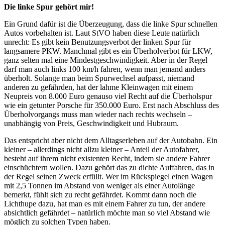
Die linke Spur gehört mir!
Ein Grund dafür ist die Überzeugung, dass die linke Spur schnellen
Autos vorbehalten ist. Laut StVO haben diese Leute natürlich
unrecht: Es gibt kein Benutzungsverbot der linken Spur für
langsamere PKW. Manchmal gibt es ein Überholverbot für LKW,
ganz selten mal eine Mindestgeschwindigkeit. Aber in der Regel
darf man auch links 100 km/h fahren, wenn man jemand anders
überholt. Solange man beim Spurwechsel aufpasst, niemand
anderen zu gefährden, hat der lahme Kleinwagen mit einem
Neupreis von 8.000 Euro genauso viel Recht auf die Überholspur
wie ein getunter Porsche für 350.000 Euro. Erst nach Abschluss des
Überholvorgangs muss man wieder nach rechts wechseln –
unabhängig von Preis, Geschwindigkeit und Hubraum.
Das entspricht aber nicht dem Alltagserleben auf der Autobahn. Ein
kleiner – allerdings nicht allzu kleiner – Anteil der Autofahrer,
besteht auf ihrem nicht existenten Recht, indem sie andere Fahrer
einschüchtern wollen. Dazu gehört das zu dichte Auffahren, das in
der Regel seinen Zweck erfüllt. Wer im Rückspiegel einen Wagen
mit 2,5 Tonnen im Abstand von weniger als einer Autolänge
bemerkt, fühlt sich zu recht gefährdet. Kommt dann noch die
Lichthupe dazu, hat man es mit einem Fahrer zu tun, der andere
absichtlich gefährdet – natürlich möchte man so viel Abstand wie
möglich zu solchen Typen haben.