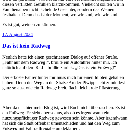
diesen verflixten Gefühlen klarzukommen. Vielleicht sollten wir in
Familienalben nicht lächelnde Gesichter, sondern das Weinen
festhalten. Denn das ist der Moment, wo wir sind, wie wir sind.
Es ist gut, weinen zu können.
Veröffentlicht
17. August 2024
am
Das ist kein Radweg
Neulich hatte ich einen geschrieenen Dialog auf offener Straße.
„Fahr auf dem Radweg!“, brüllte ein Autofahrer hinter mir. Ich –
natürlich auf dem Rad – brüllte zurück. „Das ist ein Fußweg!“
Der erboste Fahrer hinter mir muss mich für einen Idioten gehalten
haben. Denn der Weg an der Straße An der Piwipp sieht zumindest
ganz so aus, wie ein Radweg: breit, flach, leicht rote Pflasterung.
Aber da das hier mein Blog ist, wird Euch nicht überraschen: Es ist
ein Fußweg. Er sieht aber so aus, als ob es irgendwann ein
nutzungspflichtiger Radweg gewesen sein könnte. Aber irgendwann
hat sich die Stadt offenbar umentschieden und hat den Weg zum
Fußweg mit Fahrradfreigabe umdeklariert.