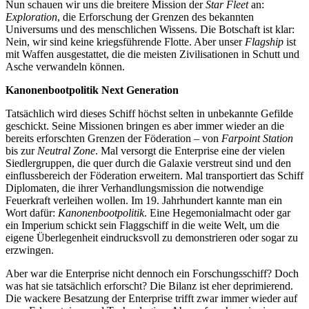
Nun schauen wir uns die breitere Mission der
Star Fleet
an:
Exploration
, die Erforschung der Grenzen des bekannten
Universums und des menschlichen Wissens. Die Botschaft ist klar:
Nein, wir sind keine kriegsführende Flotte. Aber unser
Flagship
ist
mit Waffen ausgestattet, die die meisten Zivilisationen in Schutt und
Asche verwandeln können.
Kanonenbootpolitik Next Generation
Tatsächlich wird dieses Schiff höchst selten in unbekannte Gefilde
geschickt. Seine Missionen bringen es aber immer wieder an die
bereits erforschten Grenzen der Föderation – von
Farpoint Station
bis zur
Neutral Zone
. Mal versorgt die Enterprise eine der vielen
Siedlergruppen, die quer durch die Galaxie verstreut sind und den
einflussbereich der Föderation erweitern. Mal transportiert das Schiff
Diplomaten, die ihrer Verhandlungsmission die notwendige
Feuerkraft verleihen wollen. Im 19. Jahrhundert kannte man ein
Wort dafür:
Kanonenbootpolitik
. Eine Hegemonialmacht oder gar
ein Imperium schickt sein Flaggschiff in die weite Welt, um die
eigene Überlegenheit eindrucksvoll zu demonstrieren oder sogar zu
erzwingen.
Aber war die Enterprise nicht dennoch ein Forschungsschiff? Doch
was hat sie tatsächlich erforscht? Die Bilanz ist eher deprimierend.
Die wackere Besatzung der Enterprise trifft zwar immer wieder auf