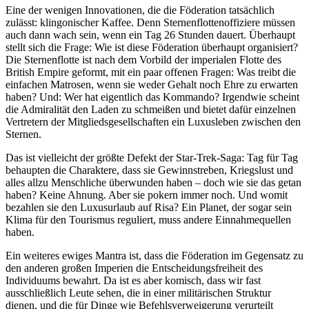
Eine der wenigen Innovationen, die die Föderation tatsächlich
zulässt: klingonischer Kaffee. Denn Sternenflottenoffiziere müssen
auch dann wach sein, wenn ein Tag 26 Stunden dauert. Überhaupt
stellt sich die Frage: Wie ist diese Föderation überhaupt organisiert?
Die Sternenflotte ist nach dem Vorbild der imperialen Flotte des
British Empire geformt, mit ein paar offenen Fragen: Was treibt die
einfachen Matrosen, wenn sie weder Gehalt noch Ehre zu erwarten
haben? Und: Wer hat eigentlich das Kommando? Irgendwie scheint
die Admiralität den Laden zu schmeißen und bietet dafür einzelnen
Vertretern der Mitgliedsgesellschaften ein Luxusleben zwischen den
Sternen.
Das ist vielleicht der größte Defekt der Star-Trek-Saga: Tag für Tag
behaupten die Charaktere, dass sie Gewinnstreben, Kriegslust und
alles allzu Menschliche überwunden haben – doch wie sie das getan
haben? Keine Ahnung. Aber sie pokern immer noch. Und womit
bezahlen sie den Luxusurlaub auf Risa? Ein Planet, der sogar sein
Klima für den Tourismus reguliert, muss andere Einnahmequellen
haben.
Ein weiteres ewiges Mantra ist, dass die Föderation im Gegensatz zu
den anderen großen Imperien die Entscheidungsfreiheit des
Individuums bewahrt. Da ist es aber komisch, dass wir fast
ausschließlich Leute sehen, die in einer militärischen Struktur
dienen, und die für Dinge wie Befehlsverweigerung verurteilt