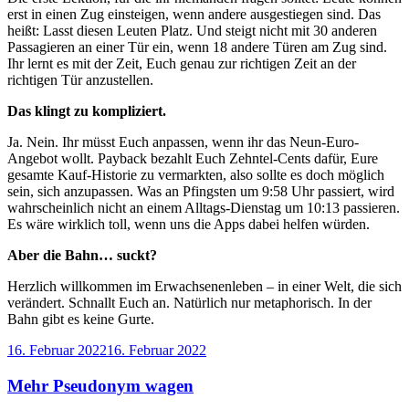
erst in einen Zug einsteigen, wenn andere ausgestiegen sind. Das
heißt: Lasst diesen Leuten Platz. Und steigt nicht mit 30 anderen
Passagieren an einer Tür ein, wenn 18 andere Türen am Zug sind.
Ihr lernt es mit der Zeit, Euch genau zur richtigen Zeit an der
richtigen Tür anzustellen.
Das klingt zu kompliziert.
Ja. Nein. Ihr müsst Euch anpassen, wenn ihr das Neun-Euro-
Angebot wollt. Payback bezahlt Euch Zehntel-Cents dafür, Eure
gesamte Kauf-Historie zu vermarkten, also sollte es doch möglich
sein, sich anzupassen. Was an Pfingsten um 9:58 Uhr passiert, wird
wahrscheinlich nicht an einem Alltags-Dienstag um 10:13 passieren.
Es wäre wirklich toll, wenn uns die Apps dabei helfen würden.
Aber die Bahn… suckt?
Herzlich willkommen im Erwachsenenleben – in einer Welt, die sich
verändert. Schnallt Euch an. Natürlich nur metaphorisch. In der
Bahn gibt es keine Gurte.
Veröffentlicht
16. Februar 2022
16. Februar 2022
am
Mehr Pseudonym wagen