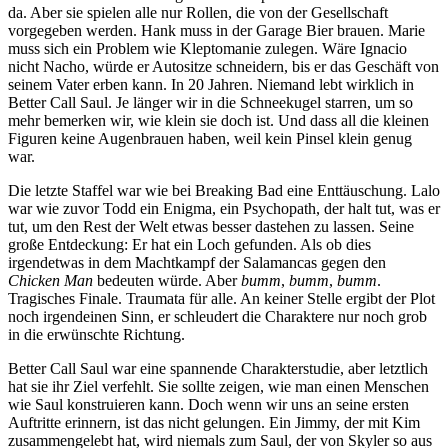
da. Aber sie spielen alle nur Rollen, die von der Gesellschaft
vorgegeben werden. Hank muss in der Garage Bier brauen. Marie
muss sich ein Problem wie Kleptomanie zulegen. Wäre Ignacio
nicht Nacho, würde er Autositze schneidern, bis er das Geschäft von
seinem Vater erben kann. In 20 Jahren. Niemand lebt wirklich in
Better Call Saul. Je länger wir in die Schneekugel starren, um so
mehr bemerken wir, wie klein sie doch ist. Und dass all die kleinen
Figuren keine Augenbrauen haben, weil kein Pinsel klein genug
war.
Die letzte Staffel war wie bei Breaking Bad eine Enttäuschung. Lalo
war wie zuvor Todd ein Enigma, ein Psychopath, der halt tut, was er
tut, um den Rest der Welt etwas besser dastehen zu lassen. Seine
große Entdeckung: Er hat ein Loch gefunden. Als ob dies
irgendetwas in dem Machtkampf der Salamancas gegen den
Chicken Man
bedeuten würde. Aber
bumm
,
bumm
,
bumm
.
Tragisches Finale. Traumata für alle. An keiner Stelle ergibt der Plot
noch irgendeinen Sinn, er schleudert die Charaktere nur noch grob
in die erwünschte Richtung.
Better Call Saul war eine spannende Charakterstudie, aber letztlich
hat sie ihr Ziel verfehlt. Sie sollte zeigen, wie man einen Menschen
wie Saul konstruieren kann. Doch wenn wir uns an seine ersten
Auftritte erinnern, ist das nicht gelungen. Ein Jimmy, der mit Kim
zusammengelebt hat, wird niemals zum Saul, der von Skyler so aus