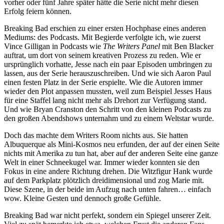
vorher oder fünf Jahre später hätte die Serie nicht mehr diesen
Erfolg feiern können.
Breaking Bad erschien zu einer ersten Hochphase eines anderen
Mediums: des Podcasts. Mit Begierde verfolgte ich, wie zuerst
Vince Gilligan in Podcasts wie
The Writers Panel
mit Ben Blacker
auftrat, um dort von seinem kreativen Prozess zu reden. Wie er
ursprünglich vorhatte, Jesse nach ein paar Episoden umbringen zu
lassen, aus der Serie herauszuschreiben. Und wie sich Aaron Paul
einen festen Platz in der Serie erspielte. Wie die Autoren immer
wieder den Plot anpassen mussten, weil zum Beispiel Jesses Haus
für eine Staffel lang nicht mehr als Drehort zur Verfügung stand.
Und wie Bryan Cranston den Schritt von den kleinen Podcasts zu
den großen Abendshows unternahm und zu einem Weltstar wurde.
Doch das machte dem Writers Room nichts aus. Sie hatten
Albuquerque als Mini-Kosmos neu erfunden, der auf der einen Seite
nichts mit Amerika zu tun hat, aber auf der anderen Seite eine ganze
Welt in einer Schneekugel war. Immer wieder konnten sie den
Fokus in eine andere Richtung drehen. Die Witzfigur Hank wurde
auf dem Parkplatz plötzlich dreidimensional und zog Marie mit.
Diese Szene, in der beide im Aufzug nach unten fahren… einfach
wow. Kleine Gesten und dennoch große Gefühle.
Breaking Bad war nicht perfekt, sondern ein Spiegel unserer Zeit.