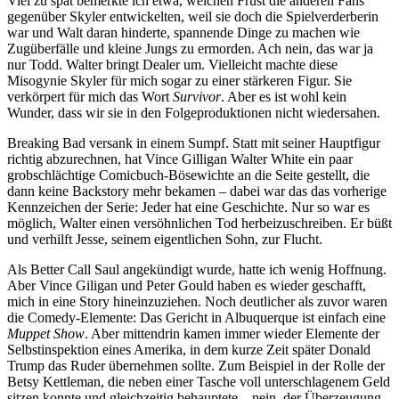
Viel zu spät bemerkte ich etwa, welchen Frust die anderen Fans
gegenüber Skyler entwickelten, weil sie doch die Spielverderberin
war und Walt daran hinderte, spannende Dinge zu machen wie
Zugüberfälle und kleine Jungs zu ermorden. Ach nein, das war ja
nur Todd. Walter bringt Dealer um. Vielleicht machte diese
Misogynie Skyler für mich sogar zu einer stärkeren Figur. Sie
verkörpert für mich das Wort
Survivor
. Aber es ist wohl kein
Wunder, dass wir sie in den Folgeproduktionen nicht wiedersahen.
Breaking Bad versank in einem Sumpf. Statt mit seiner Hauptfigur
richtig abzurechnen, hat Vince Gilligan Walter White ein paar
grobschlächtige Comicbuch-Bösewichte an die Seite gestellt, die
dann keine Backstory mehr bekamen – dabei war das das vorherige
Kennzeichen der Serie: Jeder hat eine Geschichte. Nur so war es
möglich, Walter einen versöhnlichen Tod herbeizuschreiben. Er büßt
und verhilft Jesse, seinem eigentlichen Sohn, zur Flucht.
Als Better Call Saul angekündigt wurde, hatte ich wenig Hoffnung.
Aber Vince Giligan und Peter Gould haben es wieder geschafft,
mich in eine Story hineinzuziehen. Noch deutlicher als zuvor waren
die Comedy-Elemente: Das Gericht in Albuquerque ist einfach eine
Muppet Show
. Aber mittendrin kamen immer wieder Elemente der
Selbstinspektion eines Amerika, in dem kurze Zeit später Donald
Trump das Ruder übernehmen sollte. Zum Beispiel in der Rolle der
Betsy Kettleman, die neben einer Tasche voll unterschlagenem Geld
sitzen konnte und gleichzeitig behauptete – nein, der Überzeugung