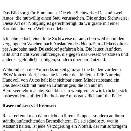
Das Bild sorgt für Emotionen. Die eine Sichtweise: Da sind zwei
Autos, die mutwillig einen Stau verursachen. Die andere Sichtweise:
Diese Art der Nötigung ist gerechtfertigt, da wir grade mit einer
Kombination von Weltkrisen leben.
Ich habe jedoch eine dritte Sichtweise darauf, eben weil ich in den
vergangenen Wochen nach Auslaufen des Neun-Euro-Tickets öfters
per Autobahn nach Düsseldorf gefahren bin. Die lautet: Auf dem
Bild sind nicht zwei Fahrzeuge, die gegen das Gesetz verstoßen und
andere – gefühlt(!) – nötigen, sondern über ein Dutzend.
Während sich die Aufmerksamkeit ganz auf die beiden vorderen
PKW konzentriert, betrachte ich eher den hinteren Teil: Nur eine
Handvoll von Autos hält klar sichtbar einen Mindestabstand ein.
Das deckt sich mit meinen Erfahrungen, die ich auf im
Berufsverkehr machte. Sobald es ein wenig voller wird, rücken sich
insbesondere auf der Überholspur Autos ganz dicht auf die Pelle.
Raser müssen viel bremsen
Raser erkennt man dann nicht an ihrem Tempo – sondern an ihren
ständig aufleuchtenden Bremslichtern. Da sie ständig zu wenig
Abstand halten, ist jede Verzögerung ein Notfall, der mit sofortigem