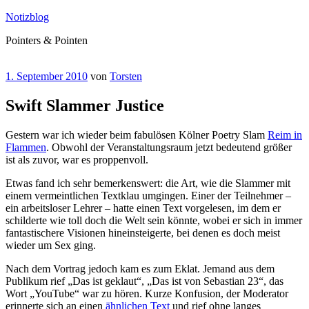
Zum
Notizblog
Inhalt
Pointers & Pointen
springen
Veröffentlicht
1. September 2010
von
Torsten
am
Swift Slammer Justice
Gestern war ich wieder beim fabulösen Kölner Poetry Slam
Reim in
Flammen
. Obwohl der Veranstaltungsraum jetzt bedeutend größer
ist als zuvor, war es proppenvoll.
Etwas fand ich sehr bemerkenswert: die Art, wie die Slammer mit
einem vermeintlichen Textklau umgingen. Einer der Teilnehmer –
ein arbeitsloser Lehrer – hatte einen Text vorgelesen, im dem er
schilderte wie toll doch die Welt sein könnte, wobei er sich in immer
fantastischere Visionen hineinsteigerte, bei denen es doch meist
wieder um Sex ging.
Nach dem Vortrag jedoch kam es zum Eklat. Jemand aus dem
Publikum rief „Das ist geklaut“, „Das ist von Sebastian 23“, das
Wort „YouTube“ war zu hören. Kurze Konfusion, der Moderator
erinnerte sich an einen
ähnlichen Text
und rief ohne langes