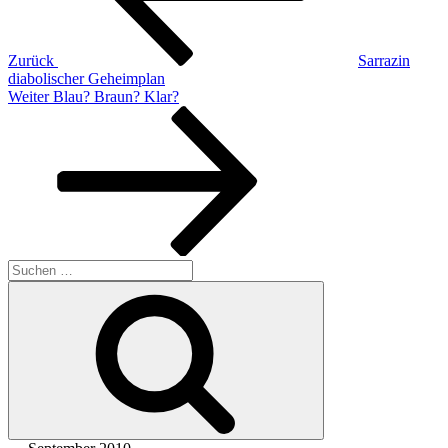
Zurück
Sarrazin
diabolischer Geheimplan
Nächster
Weiter
Blau? Braun? Klar?
Beitrag
Suchen
nach:
Suchen