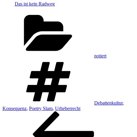
Das ist kein Radweg
Kategorien
notiert
Schlagwörter
Debattenkultur
,
Konsequenz
,
Poetry Slam
,
Urheberrecht
Beitragsnavigation
Vorheriger
Beitrag