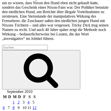
um zu wissen, dass Nixon den Hund eben nicht gekauft hatte,
sondern das Geschenk eines Nixon-Fans war. Der Politiker benutzte
den niedlichen Hund, um Berichte über illegale Vorteilnahmen zu
zerstreuen. Eine Sternstunde der manipulativen Wirkung des
Fernsehens: die Zuschauer saßen den niedlichen jungen Hund mit
Nixons Töchtern – und alles war vergessen. Tricky Dick trug seinen
Namen zu recht. Und auch 40 Jahre später zeigt die Methode noch
Wirkung – bedauerlicherweise bei Leuten, die das Wort
„investigative“ im Jobtitel führen.
Suche
nach:
Suchen
September 2010
M
D
M
D
F
S
S
1
2
3
4
5
6
7
8
9
10
11
12