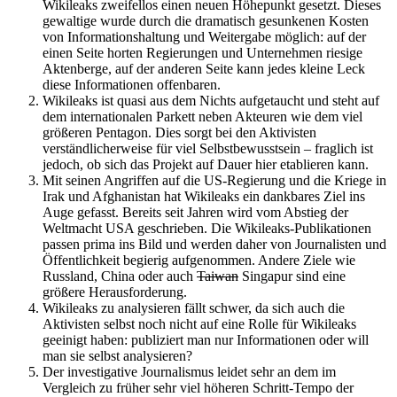
Wikileaks zweifellos einen neuen Höhepunkt gesetzt. Dieses
gewaltige wurde durch die dramatisch gesunkenen Kosten
von Informationshaltung und Weitergabe möglich: auf der
einen Seite horten Regierungen und Unternehmen riesige
Aktenberge, auf der anderen Seite kann jedes kleine Leck
diese Informationen offenbaren.
Wikileaks ist quasi aus dem Nichts aufgetaucht und steht auf
dem internationalen Parkett neben Akteuren wie dem viel
größeren Pentagon. Dies sorgt bei den Aktivisten
verständlicherweise für viel Selbstbewusstsein – fraglich ist
jedoch, ob sich das Projekt auf Dauer hier etablieren kann.
Mit seinen Angriffen auf die US-Regierung und die Kriege in
Irak und Afghanistan hat Wikileaks ein dankbares Ziel ins
Auge gefasst. Bereits seit Jahren wird vom Abstieg der
Weltmacht USA geschrieben. Die Wikileaks-Publikationen
passen prima ins Bild und werden daher von Journalisten und
Öffentlichkeit begierig aufgenommen. Andere Ziele wie
Russland, China oder auch
Taiwan
Singapur sind eine
größere Herausforderung.
Wikileaks zu analysieren fällt schwer, da sich auch die
Aktivisten selbst noch nicht auf eine Rolle für Wikileaks
geeinigt haben: publiziert man nur Informationen oder will
man sie selbst analysieren?
Der investigative Journalismus leidet sehr an dem im
Vergleich zu früher sehr viel höheren Schritt-Tempo der