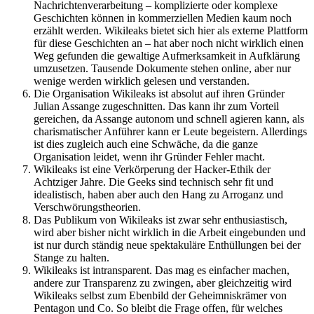
Nachrichtenverarbeitung – komplizierte oder komplexe
Geschichten können in kommerziellen Medien kaum noch
erzählt werden. Wikileaks bietet sich hier als externe Plattform
für diese Geschichten an – hat aber noch nicht wirklich einen
Weg gefunden die gewaltige Aufmerksamkeit in Aufklärung
umzusetzen. Tausende Dokumente stehen online, aber nur
wenige werden wirklich gelesen und verstanden.
Die Organisation Wikileaks ist absolut auf ihren Gründer
Julian Assange zugeschnitten. Das kann ihr zum Vorteil
gereichen, da Assange autonom und schnell agieren kann, als
charismatischer Anführer kann er Leute begeistern. Allerdings
ist dies zugleich auch eine Schwäche, da die ganze
Organisation leidet, wenn ihr Gründer Fehler macht.
Wikileaks ist eine Verkörperung der Hacker-Ethik der
Achtziger Jahre. Die Geeks sind technisch sehr fit und
idealistisch, haben aber auch den Hang zu Arroganz und
Verschwörungstheorien.
Das Publikum von Wikileaks ist zwar sehr enthusiastisch,
wird aber bisher nicht wirklich in die Arbeit eingebunden und
ist nur durch ständig neue spektakuläre Enthüllungen bei der
Stange zu halten.
Wikileaks ist intransparent. Das mag es einfacher machen,
andere zur Transparenz zu zwingen, aber gleichzeitig wird
Wikileaks selbst zum Ebenbild der Geheimniskrämer von
Pentagon und Co. So bleibt die Frage offen, für welches