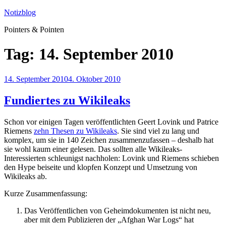
Zum
Notizblog
Inhalt
Pointers & Pointen
springen
Tag:
14. September 2010
Veröffentlicht
14. September 2010
4. Oktober 2010
am
Fundiertes zu Wikileaks
Schon vor einigen Tagen veröffentlichten Geert Lovink und Patrice
Riemens
zehn Thesen zu Wikileaks
. Sie sind viel zu lang und
komplex, um sie in 140 Zeichen zusammenzufassen – deshalb hat
sie wohl kaum einer gelesen. Das sollten alle Wikileaks-
Interessierten schleunigst nachholen: Lovink und Riemens schieben
den Hype beiseite und klopfen Konzept und Umsetzung von
Wikileaks ab.
Kurze Zusammenfassung:
Das Veröffentlichen von Geheimdokumenten ist nicht neu,
aber mit dem Publizieren der „Afghan War Logs“ hat