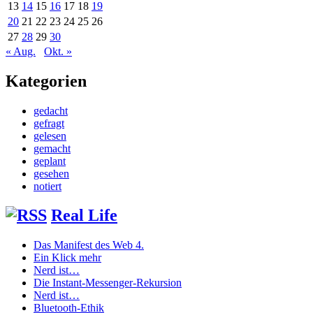
13
14
15
16
17
18
19
20
21
22
23
24
25
26
27
28
29
30
« Aug.
Okt. »
Kategorien
gedacht
gefragt
gelesen
gemacht
geplant
gesehen
notiert
Real Life
Das Manifest des Web 4.
Ein Klick mehr
Nerd ist…
Die Instant-Messenger-Rekursion
Nerd ist…
Bluetooth-Ethik