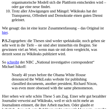
organisatorische Modell sich die Plattform entscheiden wird –
oder gar eine neue findet.
Trotz aller Abwägungen und Mängel: Wikileaks hat der
Transparenz, Offenheit und Demokratie einen guten Dienst
geleistet.
Wie gesagt: das ist eine kurze Zusammenfassung – das Original ist
hier
.
P.S.
Zugegeben: die Thesen sind weder spektakulär, noch gehen sie
sehr weit in die Tiefe – sie sind aber immerhin ein Beginn. Sie
gewinnen viel an Wert, wenn man sie mit dem vergleicht, was
derzeit sonst zu Wikileaks publiziert wird.
So
schreibt
der NBC „National investigative correspondent“
Michael Isikoff:
Nearly 40 years before the Obama White House
denounced the WikiLeaks website for publishing
classified documents, another president, Richard Nixon,
was even more obsessed with the same phenomenon.
Hier sehen wir sehr schön These 5 am Zug. Einer sehr gut bezahlter
Journalist verweist auf Wikileaks, weil er sich nicht mehr an
Journalisten erinnert, die ihre Arbeit machen. Oder glaubt er