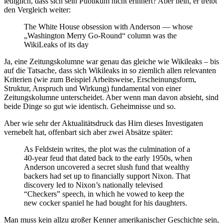
lediglich, dass sich sein Publikum nicht erinnert? Aber nein, er treibt
den Vergleich weiter:
The White House obsession with Anderson — whose
„Washington Merry Go-Round“ column was the
WikiLeaks of its day
Ja, eine Zeitungskolumne war genau das gleiche wie Wikileaks – bis
auf die Tatsache, dass sich Wikileaks in so ziemlich allen relevanten
Kriterien (wie zum Beispiel Arbeitsweise, Erscheinungsform,
Struktur, Anspruch und Wirkung) fundamental von einer
Zeitungskolumne unterscheidet. Aber wenn man davon absieht, sind
beide Dinge so gut wie identisch. Geheimnisse und so.
Aber wie sehr der Aktualitätsdruck das Hirn dieses Investigaten
vernebelt hat, offenbart sich aber zwei Absätze später:
As Feldstein writes, the plot was the culmination of a
40-year feud that dated back to the early 1950s, when
Anderson uncovered a secret slush fund that wealthy
backers had set up to financially support Nixon. That
discovery led to Nixon’s nationally televised
“Checkers” speech, in which he vowed to keep the
new cocker spaniel he had bought for his daughters.
Man muss kein allzu großer Kenner amerikanischer Geschichte sein,