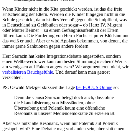
Wenn Kinder nicht in die Kita geschickt werden, ist das die freie
Entscheidung der Eltern. Werden die Kinder hingegen nicht in die
Schule geschickt, dann ist dies Verstoß gegen die Schulpflicht, was
in Deutschland zu Geldbußen oder sogar – ob Hartz IV, Migrant
oder Mutter Beimer – zu einem Gefängnisaufenthalt der Eltern
führen kann. Die Forderung von Herrn Fuchs ist purer Blödsinn und
das weiß er auch. Aber er wird Applaus bekommen, von denen, die
immer gerne Sanktionen gegen andere fordern.
Herr Sarrazin hat keine Integrationsdebatte angestoßen, sondern
einen Wettbewerb: wer kann am besten Stimmung machen? Wer ist
am wenigsten auf Fakten angewiesen? Wir argumentieren nicht, wir
verbalisieren Bauchgefühle
. Und darauf kann man getrost
verzichten.
PS: Oswald Metzger skizziert die Lage
bei FOCUS Online
so:
Denn die Causa Sarrazin belegt doch auch, dass ohne
die Skandalisierung von Missständen, ohne
Übertreibung und Polemik kaum eine öffentliche
Resonanz in unserer Mediendemokratie zu erzielen ist.
Aber was nutzt alle Resonanz, wenn nur Polemik auf Polemik
gestapelt wird? Eine Debatte mag vorhanden sein, aber statt einen