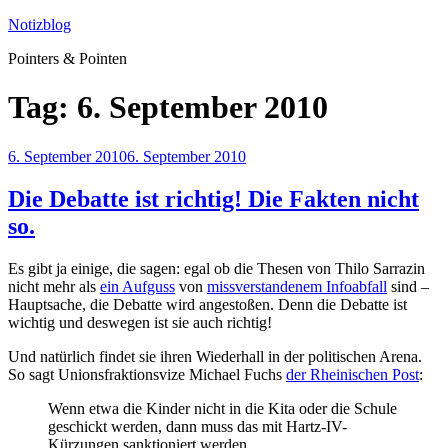
Zum
Notizblog
Inhalt
Pointers & Pointen
springen
Tag:
6. September 2010
Veröffentlicht
6. September 2010
6. September 2010
am
Die Debatte ist richtig! Die Fakten nicht
so.
Es gibt ja einige, die sagen: egal ob die Thesen von Thilo Sarrazin
nicht mehr als
ein Aufguss
von
missverstandenem Infoabfall
sind –
Hauptsache, die Debatte wird angestoßen. Denn die Debatte ist
wichtig und deswegen ist sie auch richtig!
Und natürlich findet sie ihren Wiederhall in der politischen Arena.
So sagt Unionsfraktionsvize Michael Fuchs
der Rheinischen Post
:
Wenn etwa die Kinder nicht in die Kita oder die Schule
geschickt werden, dann muss das mit Hartz-IV-
Kürzungen sanktioniert werden.