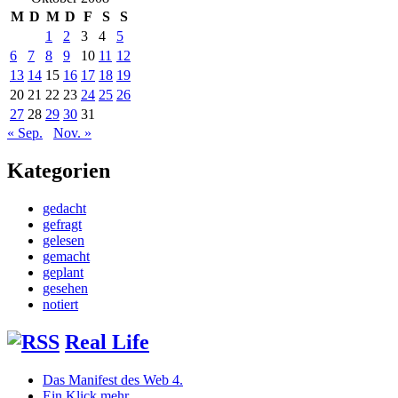
M
D
M
D
F
S
S
1
2
3
4
5
6
7
8
9
10
11
12
13
14
15
16
17
18
19
20
21
22
23
24
25
26
27
28
29
30
31
« Sep.
Nov. »
Kategorien
gedacht
gefragt
gelesen
gemacht
geplant
gesehen
notiert
Real Life
Das Manifest des Web 4.
Ein Klick mehr