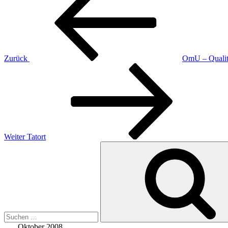
Zurück
OmU – Qualitä
Nächster
Beitrag
Weiter
Tatort
Suche
nach:
Oktober 2008