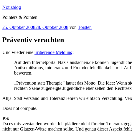
Zum
Notizblog
Inhalt
Pointers & Pointen
springen
Veröffentlicht
25. Oktober 2008
28. Oktober 2008
von
Torsten
am
Präventiv verachten
Und wieder eine
irritierende Meldung
:
Auf dem Internetportal Nazis-auslachen.de können Jugendliche
Antisemitismus, Intoleranz und Fremdenfeindlichkeit“ mit. Auf 
bewerten.
„Prävention statt Therapie“ lautet das Motto. Die Idee: Wenn si
rechten Szene zugeneigte Jugendliche eher selten den Rechtsext
Ahja. Statt Verstand und Toleranz lehren wir einfach Verachtung. Ver
Does not compute.
PS:
Da es missverstanden wurde: Ich plädiere nicht für eine Toleranz ge
nicht nur Glatzen-Witze machen sollte. Und genau dieser Aspekt fehlt 