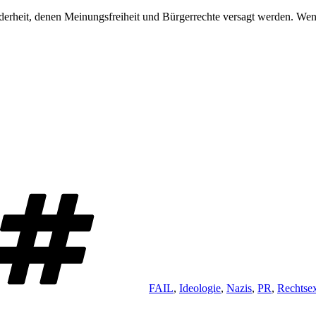
derheit, denen Meinungsfreiheit und Bürgerrechte versagt werden. Wen
Schlagwörter
FAIL
,
Ideologie
,
Nazis
,
PR
,
Rechtse