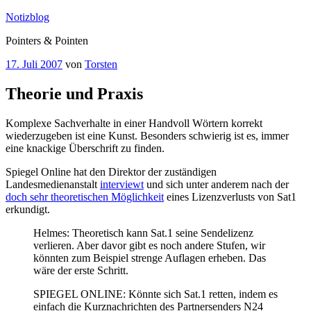
Zum
Notizblog
Inhalt
Pointers & Pointen
springen
Veröffentlicht
17. Juli 2007
von
Torsten
am
Theorie und Praxis
Komplexe Sachverhalte in einer Handvoll Wörtern korrekt
wiederzugeben ist eine Kunst. Besonders schwierig ist es, immer
eine knackige Überschrift zu finden.
Spiegel Online hat den Direktor der zuständigen
Landesmedienanstalt
interviewt
und sich unter anderem nach der
doch sehr theoretischen Möglichkeit
eines Lizenzverlusts von Sat1
erkundigt.
Helmes: Theoretisch kann Sat.1 seine Sendelizenz
verlieren. Aber davor gibt es noch andere Stufen, wir
könnten zum Beispiel strenge Auflagen erheben. Das
wäre der erste Schritt.
SPIEGEL ONLINE: Könnte sich Sat.1 retten, indem es
einfach die Kurznachrichten des Partnersenders N24