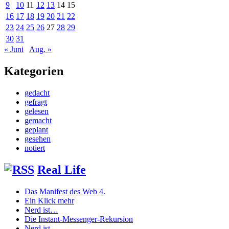
9
10
11
12
13
14
15
16
17
18
19
20
21
22
23
24
25
26
27
28
29
30
31
« Juni
Aug. »
Kategorien
gedacht
gefragt
gelesen
gemacht
geplant
gesehen
notiert
Real Life
Das Manifest des Web 4.
Ein Klick mehr
Nerd ist…
Die Instant-Messenger-Rekursion
Nerd ist…