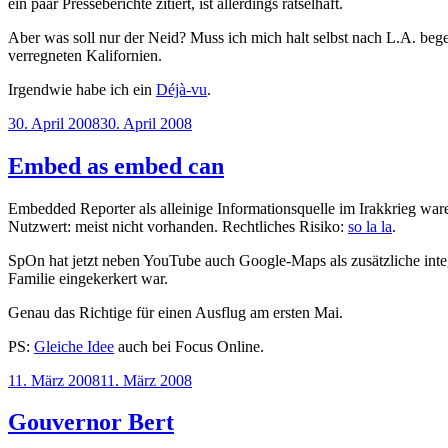
ein paar Presseberichte zitiert, ist allerdings rätselhaft.
Aber was soll nur der Neid? Muss ich mich halt selbst nach L.A. b
verregneten Kalifornien.
Irgendwie habe ich ein
Déjà-vu
.
Veröffentlicht
30. April 2008
30. April 2008
am
Embed as embed can
Embedded Reporter als alleinige Informationsquelle im Irakkrieg ware
Nutzwert: meist nicht vorhanden. Rechtliches Risiko:
so la la
.
SpOn hat jetzt neben YouTube auch Google-Maps als zusätzliche integ
Familie eingekerkert war.
Genau das Richtige für einen Ausflug am ersten Mai.
PS:
Gleiche Idee
auch bei Focus Online.
Veröffentlicht
11. März 2008
11. März 2008
am
Gouvernor Bert