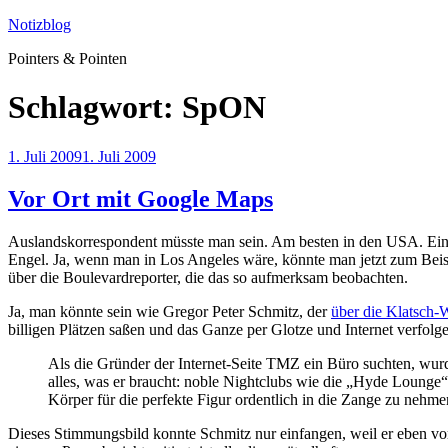
Zum
Notizblog
Inhalt
Pointers & Pointen
springen
Schlagwort:
SpON
Veröffentlicht
1. Juli 2009
1. Juli 2009
am
Vor Ort mit Google Maps
Auslandskorrespondent müsste man sein. Am besten in den USA. Einta
Engel. Ja, wenn man in Los Angeles wäre, könnte man jetzt zum Beisp
über die Boulevardreporter, die das so aufmerksam beobachten.
Ja, man könnte sein wie Gregor Peter Schmitz, der
über die Klatsch-
billigen Plätzen saßen und das Ganze per Glotze und Internet verfolg
Als die Gründer der Internet-Seite TMZ ein Büro suchten, wu
alles, was er braucht: noble Nightclubs wie die „Hyde Lounge
Körper für die perfekte Figur ordentlich in die Zange zu nehme
Dieses Stimmungsbild konnte Schmitz nur einfangen, weil er eben vo