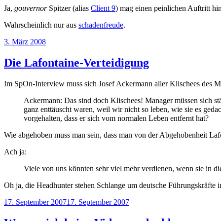
Ja,
gouvernor
Spitzer (alias
Client 9
) mag einen peinlichen Auftritt h
Wahrscheinlich nur aus
schadenfreude
.
Veröffentlicht
3. März 2008
am
Die Lafontaine-Verteidigung
Im SpOn-Interview muss sich Josef Ackermann aller Klischees des M
Ackermann: Das sind doch Klischees! Manager müssen sich stän
ganz enttäuscht waren, weil wir nicht so leben, wie sie es geda
vorgehalten, dass er sich vom normalen Leben entfernt hat?
Wie abgehoben muss man sein, dass man von der Abgehobenheit Laf
Ach ja:
Viele von uns könnten sehr viel mehr verdienen, wenn sie in d
Oh ja, die Headhunter stehen Schlange um deutsche Führungskräfte i
Veröffentlicht
17. September 2007
17. September 2007
am