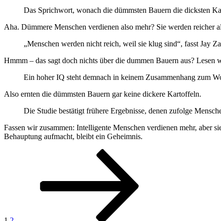
Das Sprichwort, wonach die dümmsten Bauern die dicksten Kart
Aha. Dümmere Menschen verdienen also mehr? Sie werden reicher als 
„Menschen werden nicht reich, weil sie klug sind“, fasst Jay 
Hmmm – das sagt doch nichts über die dummen Bauern aus? Lesen wi
Ein hoher IQ steht demnach in keinem Zusammenhang zum Wo
Also ernten die dümmsten Bauern gar keine dickere Kartoffeln.
Die Studie bestätigt frühere Ergebnisse, denen zufolge Mensch
Fassen wir zusammen: Intelligente Menschen verdienen mehr, aber si
Behauptung aufmacht, bleibt ein Geheimnis.
Seitennummerierung
Seite
Seite
Nächste
Seite
der
Beiträge
1
2