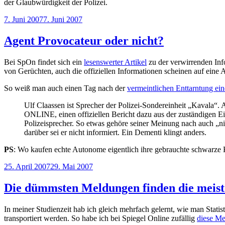
der Glaubwürdigkeit der Polizei.
Veröffentlicht
7. Juni 2007
7. Juni 2007
am
Agent Provocateur oder nicht?
Bei SpOn findet sich ein
lesenswerter Artikel
zu der verwirrenden In
von Gerüchten, auch die offiziellen Informationen scheinen auf eine 
So weiß man auch einen Tag nach der
vermeintlichen Enttarntung ein
Ulf Claassen ist Sprecher der Polizei-Sondereinheit „Kavala“.
ONLINE, einen offiziellen Bericht dazu aus der zuständigen Ein
Polizeisprecher. So etwas gehöre seiner Meinung nach auch „nic
darüber sei er nicht informiert. Ein Dementi klingt anders.
PS
: Wo kaufen echte Autonome eigentlich ihre gebrauchte schwarze Kle
Veröffentlicht
25. April 2007
29. Mai 2007
am
Die dümmsten Meldungen finden die meist
In meiner Studienzeit hab ich gleich mehrfach gelernt, wie man Stat
transportiert werden. So habe ich bei Spiegel Online zufällig
diese M