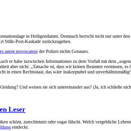
formationslage in Heiligendamm. Demnach herrscht nicht nur unter d
Art Stille-Post-Kaskade zurückzugehen.
es agent provocateur
der Polizei nichts Genaues.
 Auch er habe inzwischen Informationen zu dem Vorfall mit dem „sogen
heit aber nicht. „Tatsache ist, dass wir keinen Beamten vermissen, es h
ht in einen Rechtsstaat, das wäre inakzeptabel und unverhältnismäßig“
idung? Und weisen sie sich untereinander aus? (Ja, ich schließe nicht 
en Leser
istiken schönt, zurechtstutzt oder sogar fälscht. Welch vergebliche 
eldung
entdeckt.