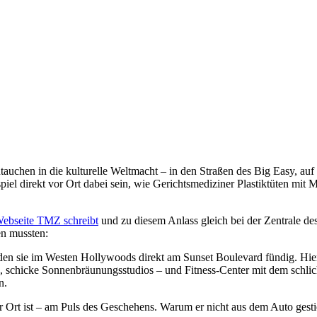
uchen in die kulturelle Weltmacht – in den Straßen des Big Easy, auf
iel direkt vor Ort dabei sein, wie Gerichtsmediziner Plastiktüten mit
Webseite TMZ schreibt
und zu diesem Anlass gleich bei der Zentrale de
en mussten:
rden sie im Westen Hollywoods direkt am Sunset Boulevard fündig. Hi
“, schicke Sonnenbräunungsstudios – und Fitness-Center mit dem schlic
n.
r Ort ist – am Puls des Geschehens. Warum er nicht aus dem Auto gest