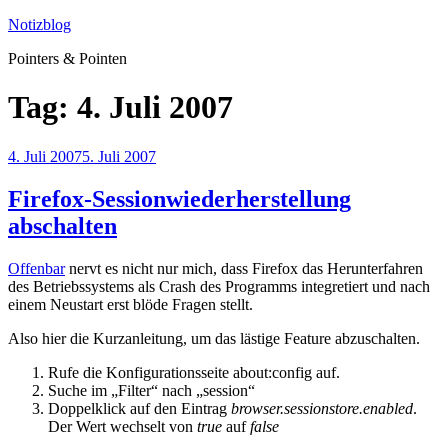
Zum
Notizblog
Inhalt
Pointers & Pointen
springen
Tag:
4. Juli 2007
Veröffentlicht
4. Juli 2007
5. Juli 2007
am
Firefox-Sessionwiederherstellung
abschalten
Offenbar
nervt es nicht nur mich, dass Firefox das Herunterfahren
des Betriebssystems als Crash des Programms integretiert und nach
einem Neustart erst blöde Fragen stellt.
Also hier die Kurzanleitung, um das lästige Feature abzuschalten.
Rufe die Konfigurationsseite about:config auf.
Suche im „Filter“ nach „session“
Doppelklick auf den Eintrag
browser.sessionstore.enabled
.
Der Wert wechselt von
true
auf
false