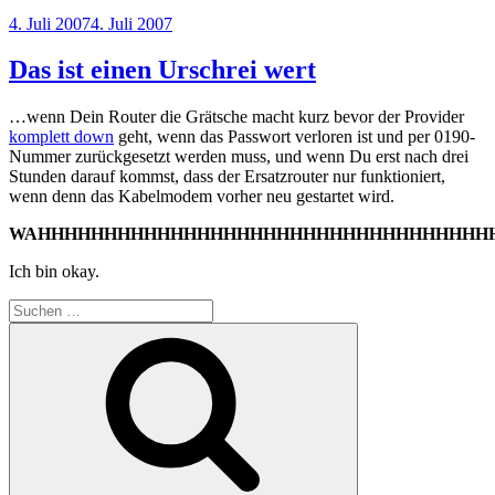
Veröffentlicht
4. Juli 2007
4. Juli 2007
am
Das ist einen Urschrei wert
…wenn Dein Router die Grätsche macht kurz bevor der Provider
komplett down
geht, wenn das Passwort verloren ist und per 0190-
Nummer zurückgesetzt werden muss, und wenn Du erst nach drei
Stunden darauf kommst, dass der Ersatzrouter nur funktioniert,
wenn denn das Kabelmodem vorher neu gestartet wird.
WAHHHHHHHHHHHHHHHHHHHHHHHHHHHHHHHHHHH
Ich bin okay.
Suchen
nach:
Suchen