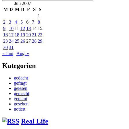
Juli 2007
M
D
M
D
F
S
S
1
2
3
4
5
6
7
8
9
10
11
12
13
14
15
16
17
18
19
20
21
22
23
24
25
26
27
28
29
30
31
« Juni
Aug. »
Kategorien
gedacht
gefragt
gelesen
gemacht
geplant
gesehen
notiert
Real Life