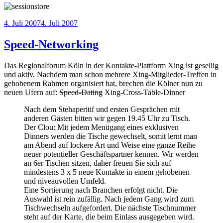
Veröffentlicht
4. Juli 2007
4. Juli 2007
am
Speed-Networking
Das Regionalforum Köln in der Kontakte-Plattform Xing ist gesellig
und aktiv. Nachdem man schon mehrere Xing-Mitglieder-Treffen in
gehobenem Rahmen organisiert hat, brechen die Kölner nun zu
neuen Ufern auf:
Speed-Dating
Xing-Cross-Table-Dinner
Nach dem Stehaperitif und ersten Gesprächen mit
anderen Gästen bitten wir gegen 19.45 Uhr zu Tisch.
Der Clou: Mit jedem Menügang eines exklusiven
Dinners werden die Tische gewechselt, somit lernt man
am Abend auf lockere Art und Weise eine ganze Reihe
neuer potentieller Geschäftspartner kennen. Wir werden
an 6er Tischen sitzen, daher freuen Sie sich auf
mindestens 3 x 5 neue Kontakte in einem gehobenen
und niveauvollen Umfeld.
Eine Sortierung nach Branchen erfolgt nicht. Die
Auswahl ist rein zufällig. Nach jedem Gang wird zum
Tischwechseln aufgefordert. Die nächste Tischnummer
steht auf der Karte, die beim Einlass ausgegeben wird.