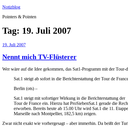
Zum
Notizblog
Inhalt
Pointers & Pointen
springen
Tag:
19. Juli 2007
Veröffentlicht
19. Juli 2007
am
Nennt mich TV-Flüsterer
Wer wäre auf die Idee gekommen, das Sat1-Programm mit der Tour-
Sat.1 steigt ab sofort in die Berichterstattung der Tour de Fra
Berlin (ots) –
Sat.1 steigt mit sofortiger Wirkung in die Berichterstattung der
Tour de France ein. Hierzu hat ProSiebenSat.1 gerade die Rech
erworben. Bereits heute ab 15.00 Uhr wird Sat.1 die 11. Etapp
Marseille nach Montpellier, 182,5 km) zeigen.
Zwar nicht exakt wie vorhergesagt – aber immerhin. Da beißt der Tur