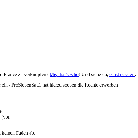
de-France zu verknüpfen?
Me, that’s who
! Und siehe da,
es ist passiert
:
nce ein / ProSiebenSat.1 hat hierzu soeben die Rechte erworben
te
e (von
i keinen Faden ab.