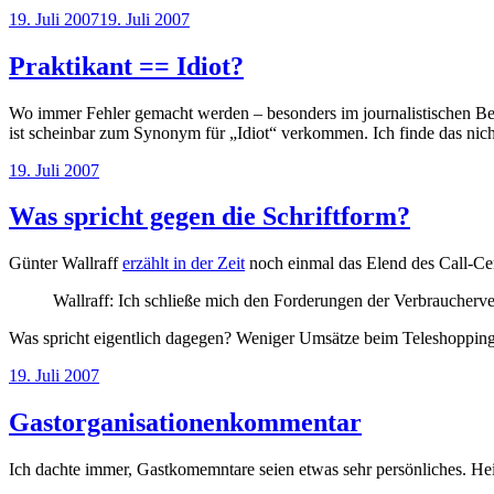
Veröffentlicht
19. Juli 2007
19. Juli 2007
am
Praktikant == Idiot?
Wo immer Fehler gemacht werden – besonders im journalistischen Ber
ist scheinbar zum Synonym für „Idiot“ verkommen. Ich finde das nicht
Veröffentlicht
19. Juli 2007
am
Was spricht gegen die Schriftform?
Günter Wallraff
erzählt in der Zeit
noch einmal das Elend des Call-Ce
Wallraff: Ich schließe mich den Forderungen der Verbraucherve
Was spricht eigentlich dagegen? Weniger Umsätze beim Teleshoppin
Veröffentlicht
19. Juli 2007
am
Gastorganisationenkommentar
Ich dachte immer, Gastkomemntare seien etwas sehr persönliches. H