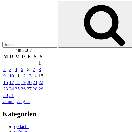
Suche
nach:
Juli 2007
M
D
M
D
F
S
S
1
2
3
4
5
6
7
8
9
10
11
12
13
14
15
16
17
18
19
20
21
22
23
24
25
26
27
28
29
30
31
« Juni
Aug. »
Kategorien
gedacht
gefragt