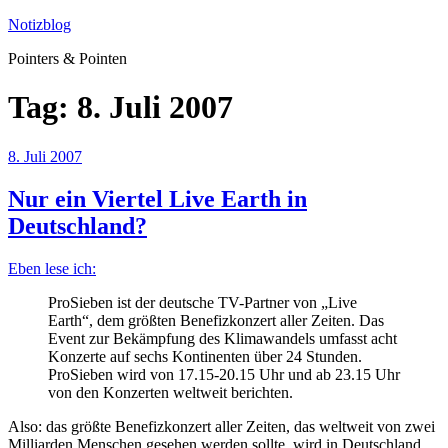
Zum
Notizblog
Inhalt
Pointers & Pointen
springen
Tag:
8. Juli 2007
Veröffentlicht
8. Juli 2007
am
Nur ein Viertel Live Earth in
Deutschland?
Eben lese ich:
ProSieben ist der deutsche TV-Partner von „Live
Earth“, dem größten Benefizkonzert aller Zeiten. Das
Event zur Bekämpfung des Klimawandels umfasst acht
Konzerte auf sechs Kontinenten über 24 Stunden.
ProSieben wird von 17.15-20.15 Uhr und ab 23.15 Uhr
von den Konzerten weltweit berichten.
Also: das größte Benefizkonzert aller Zeiten, das weltweit von zwei
Milliarden Menschen gesehen werden sollte, wird in Deutschland