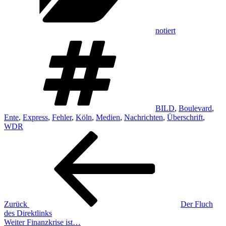
notiert
Schlagwörter
BILD
,
Boulevard
,
Ente
,
Express
,
Fehler
,
Köln
,
Medien
,
Nachrichten
,
Überschrift
,
WDR
Beitragsnavigation
Vorheriger
Beitrag
Zurück
Der Fluch
des Direktlinks
Nächster
Weiter
Finanzkrise ist…