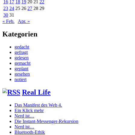
16
17
18
19
20
21
22
23
24
25
26
27
28
29
30
31
« Feb.
Apr. »
Kategorien
gedacht
gefragt
gelesen
gemacht
geplant
gesehen
notiert
Real Life
Das Manifest des Web 4.
Ein Klick mehr
Nerd ist…
Die Instant-Messenger-Rekursion
Nerd ist…
Bluetooth-Ethik