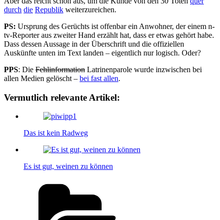
Aber das reicht schon aus, um die Kunde von den 30 Toten
quer
durch
die
Republik
weiterzureichen.
PS:
Ursprung des Gerüchts ist offenbar ein Anwohner, der einem n-
tv-Reporter aus zweiter Hand erzählt hat, dass er etwas gehört habe.
Dass dessen Aussage in der Überschrift und die offiziellen
Auskünfte unten im Text landen – eigentlich nur logisch. Oder?
PPS
: Die
Fehlinformation
Latrinenparole wurde inzwischen bei
allen Medien gelöscht –
bei fast allen
.
Vermutlich relevante Artikel:
Das ist kein Radweg
Es ist gut, weinen zu können
Kategorien