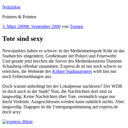
Zum
Notizblog
Inhalt
Pointers & Pointen
springen
Veröffentlicht
3. März 2009
8. September 2009
von
Torsten
am
Tote sind sexy
Newsjunkies haben es schwer: in der Medienmetropole Köln ist das
Stadtarchiv eingestürzt, Großeinsatz der Polizei und Feuerwehr.
Und gerade jetzt brechen die Server des Medienkonzerns Dumont-
Schauberg offenbar zusammen. Express.de ist nur noch schwer zu
erreichen, die Webseite des
Kölner Stadtanzeigers
wirft fast nur
noch Fehlermeldungen aus.
Doch warum unbedingt bei der Lokalpresse nachlesen? Der WDR
ist doch auch in der Stadt? Nun, die Nachrichten dort sind zu
langweilig: Keine Nachrichten über Tote, vermutlich sogar nur
leicht Verletzte. Ausgeschlossen werden kann natürlich nichts. Aber
langweilig. Dagegen ist die Untergangsstimmung auf express.de
doch sexy: