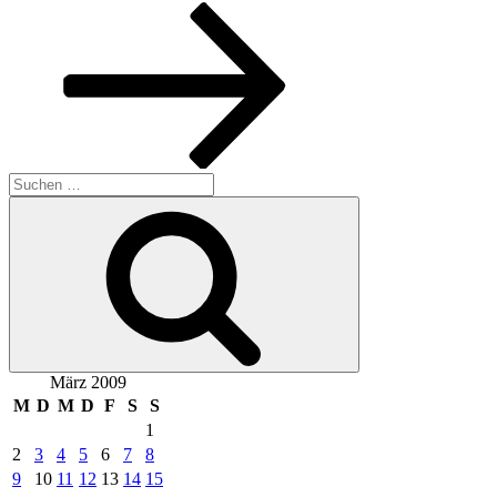
Beitrag
Suchen
nach:
Suchen
März 2009
M
D
M
D
F
S
S
1
2
3
4
5
6
7
8
9
10
11
12
13
14
15