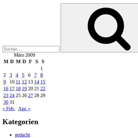
Suchen
nach:
März 2009
M
D
M
D
F
S
S
1
2
3
4
5
6
7
8
9
10
11
12
13
14
15
16
17
18
19
20
21
22
23
24
25
26
27
28
29
30
31
« Feb.
Apr. »
Kategorien
gedacht