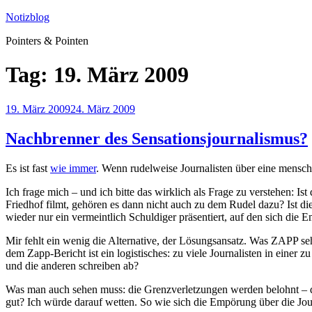
Zum
Notizblog
Inhalt
Pointers & Pointen
springen
Tag:
19. März 2009
Veröffentlicht
19. März 2009
24. März 2009
am
Nachbrenner des Sensationsjournalismus?
Es ist fast
wie immer
. Wenn rudelweise Journalisten über eine mensch
Ich frage mich – und ich bitte das wirklich als Frage zu verstehen:
Friedhof filmt, gehören es dann nicht auch zu dem Rudel dazu? Ist dies
wieder nur ein vermeintlich Schuldiger präsentiert, auf den sich die
Mir fehlt ein wenig die Alternative, der Lösungsansatz. Was ZAPP sehr
dem Zapp-Bericht ist ein logistisches: zu viele Journalisten in einer
und die anderen schreiben ab?
Was man auch sehen muss: die Grenzverletzungen werden belohnt – d
gut? Ich würde darauf wetten. So wie sich die Empörung über die Journ