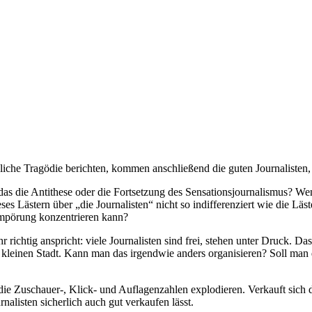
liche Tragödie berichten, kommen anschließend die guten Journalisten,
 Ist das die Antithese oder die Fortsetzung des Sensationsjournalism
es Lästern über „die Journalisten“ nicht so indifferenziert wie die Läs
 Empörung konzentrieren kann?
 richtig anspricht: viele Journalisten sind frei, stehen unter Druck. D
 zu kleinen Stadt. Kann man das irgendwie anders organisieren? Soll man
ie Zuschauer-, Klick- und Auflagenzahlen explodieren. Verkauft sich
alisten sicherlich auch gut verkaufen lässt.