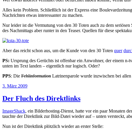
Alles kein Problem. Schließlich ist der Express eine Boulevardzeitun
Nachrichten etwas interessanter zu machen.
Nur leider ist die Vermutung von den 30 Toten auch zu dem seriösen 
des Nachmittags aber runter in den Teaser. Quellen für diese spektak
Aber das reicht schon aus, um die Kunde von den 30 Toten
quer
durc
PS:
Ursprung des Gerüchts ist offenbar ein Anwohner, der einem n-tv-
unten im Text landen – eigentlich nur logisch. Oder?
PPS
: Die
Fehlinformation
Latrinenparole wurde inzwischen bei alle
Veröffentlicht
3. März 2009
am
Der Fluch des Direktlinks
ImageShack
, ein Bilderhosting-Dienst, hatte vor ein paar Monaten de
tauchte der Direktlink zur Bild-Datei wieder auf – unten versteckt, a
Nun ist der Direktlink plötzlich wieder an erster Stelle: