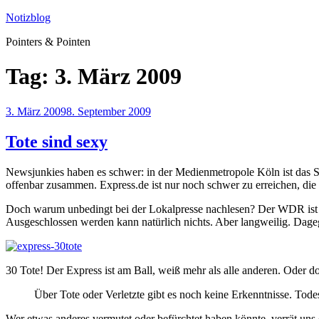
Zum
Notizblog
Inhalt
Pointers & Pointen
springen
Tag:
3. März 2009
Veröffentlicht
3. März 2009
8. September 2009
am
Tote sind sexy
Newsjunkies haben es schwer: in der Medienmetropole Köln ist das S
offenbar zusammen. Express.de ist nur noch schwer zu erreichen, di
Doch warum unbedingt bei der Lokalpresse nachlesen? Der WDR ist doc
Ausgeschlossen werden kann natürlich nichts. Aber langweilig. Dage
30 Tote! Der Express ist am Ball, weiß mehr als alle anderen. Oder do
Über Tote oder Verletzte gibt es noch keine Erkenntnisse. Tod
Wer etwas anderes vermutet oder befürchtet haben könnte, verrät uns 