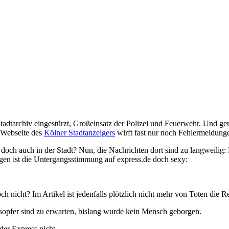
tadtarchiv eingestürzt, Großeinsatz der Polizei und Feuerwehr. Und g
e Webseite des
Kölner Stadtanzeigers
wirft fast nur noch Fehlermeldung
h auch in der Stadt? Nun, die Nachrichten dort sind zu langweilig: Ke
gen ist die Untergangsstimmung auf express.de doch sexy:
ch nicht? Im Artikel ist jedenfalls plötzlich nicht mehr von Toten die R
esopfer sind zu erwarten, bislang wurde kein Mensch geborgen.
der Express nicht.