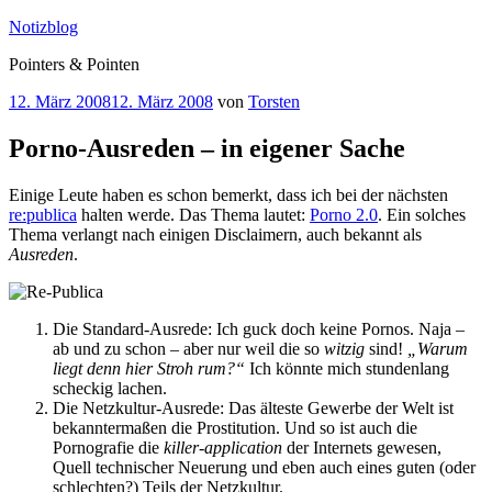
Zum
Notizblog
Inhalt
Pointers & Pointen
springen
Veröffentlicht
12. März 2008
12. März 2008
von
Torsten
am
Porno-Ausreden – in eigener Sache
Einige Leute haben es schon bemerkt, dass ich bei der nächsten
re:publica
halten werde. Das Thema lautet:
Porno 2.0
. Ein solches
Thema verlangt nach einigen Disclaimern, auch bekannt als
Ausreden
.
Die Standard-Ausrede: Ich guck doch keine Pornos. Naja –
ab und zu schon – aber nur weil die so
witzig
sind!
„Warum
liegt denn hier Stroh rum?“
Ich könnte mich stundenlang
scheckig lachen.
Die Netzkultur-Ausrede: Das älteste Gewerbe der Welt ist
bekanntermaßen die Prostitution. Und so ist auch die
Pornografie die
killer-application
der Internets gewesen,
Quell technischer Neuerung und eben auch eines guten (oder
schlechten?) Teils der Netzkultur.