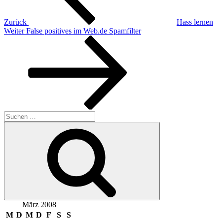
Zurück
Hass lernen
Nächster
Weiter
False positives im Web.de Spamfilter
Beitrag
Suchen
nach:
Suchen
März 2008
M
D
M
D
F
S
S