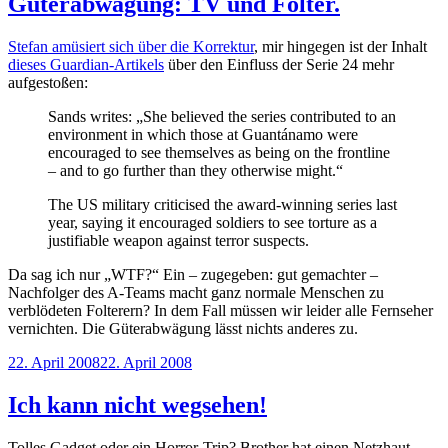
Güterabwägung: TV und Folter.
Stefan amüsiert sich über die Korrektur
, mir hingegen ist der Inhalt
dieses Guardian-Artikels
über den Einfluss der Serie 24 mehr
aufgestoßen:
Sands writes: „She believed the series contributed to an
environment in which those at Guantánamo were
encouraged to see themselves as being on the frontline
– and to go further than they otherwise might.“
The US military criticised the award-winning series last
year, saying it encouraged soldiers to see torture as a
justifiable weapon against terror suspects.
Da sag ich nur „WTF?“ Ein – zugegeben: gut gemachter –
Nachfolger des A-Teams macht ganz normale Menschen zu
verblödeten Folterern? In dem Fall müssen wir leider alle Fernseher
vernichten. Die Güterabwägung lässt nichts anderes zu.
Veröffentlicht
22. April 2008
22. April 2008
am
Ich kann nicht wegsehen!
Tolles Gadget oder ein Horror-Trip? Brother hat einen Netzhaut-