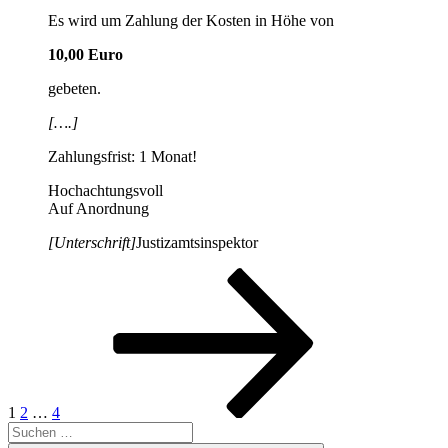
Es wird um Zahlung der Kosten in Höhe von
10,00 Euro
gebeten.
[….]
Zahlungsfrist: 1 Monat!
Hochachtungsvoll
Auf Anordnung
[Unterschrift]
Justizamtsinspektor
Seitennummerierung
Seite
Seite
Seite
Nächste
Seite
der
Beiträge
1
2
…
4
Suchen
nach: