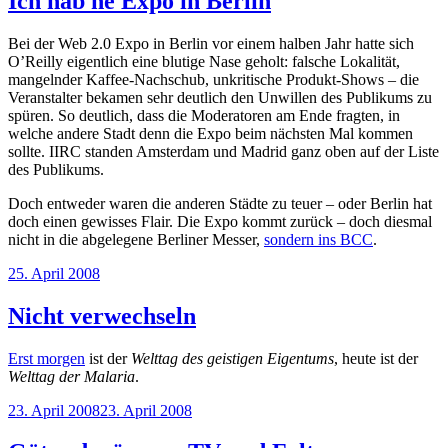
Ich hab ne Expo in Berlin
Bei der Web 2.0 Expo in Berlin vor einem halben Jahr hatte sich
O’Reilly eigentlich eine blutige Nase geholt: falsche Lokalität,
mangelnder Kaffee-Nachschub, unkritische Produkt-Shows – die
Veranstalter bekamen sehr deutlich den Unwillen des Publikums zu
spüren. So deutlich, dass die Moderatoren am Ende fragten, in
welche andere Stadt denn die Expo beim nächsten Mal kommen
sollte. IIRC standen Amsterdam und Madrid ganz oben auf der Liste
des Publikums.
Doch entweder waren die anderen Städte zu teuer – oder Berlin hat
doch einen gewisses Flair. Die Expo kommt zurück – doch diesmal
nicht in die abgelegene Berliner Messer,
sondern ins BCC
.
Veröffentlicht
25. April 2008
am
Nicht verwechseln
Erst morgen
ist der
Welttag des geistigen Eigentums
, heute ist der
Welttag der Malaria
.
Veröffentlicht
23. April 2008
23. April 2008
am