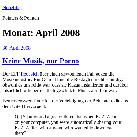
Zum
Notizblog
Inhalt
Pointers & Pointen
springen
Monat:
April 2008
Veröffentlicht
30. April 2008
am
Keine Musik, nur Porno
Der EFF
freut sich
über einen gewonnenen Fall gegen die
Musikindustrie. Ein Gericht fand die Beklagten nicht schuldig,
obwohl es unstreitig war, dass sie Kazaa installierten und darüber
tatsächlich urheberrechtlich geschützte Musik abrufbar war.
Bemerkenswert finde ich die Verteidigung der Beklagten, die aus
dem Urteil hervorgeht.
Q: [Y]ou would agree with me that when KaZaA ran
on your computer, you were automatically sharing your
KaZaA files with anyone who wanted to download
them?