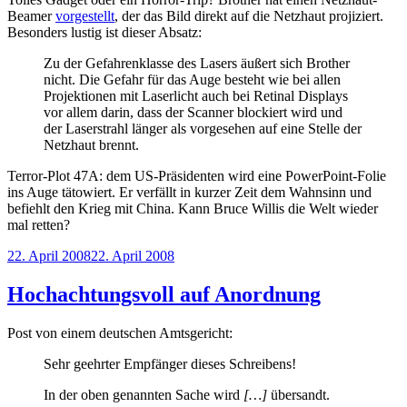
Beamer
vorgestellt
, der das Bild direkt auf die Netzhaut projiziert.
Besonders lustig ist dieser Absatz:
Zu der Gefahrenklasse des Lasers äußert sich Brother
nicht. Die Gefahr für das Auge besteht wie bei allen
Projektionen mit Laserlicht auch bei Retinal Displays
vor allem darin, dass der Scanner blockiert wird und
der Laserstrahl länger als vorgesehen auf eine Stelle der
Netzhaut brennt.
Terror-Plot 47A: dem US-Präsidenten wird eine PowerPoint-Folie
ins Auge tätowiert. Er verfällt in kurzer Zeit dem Wahnsinn und
befiehlt den Krieg mit China. Kann Bruce Willis die Welt wieder
mal retten?
Veröffentlicht
22. April 2008
22. April 2008
am
Hochachtungsvoll auf Anordnung
Post von einem deutschen Amtsgericht:
Sehr geehrter Empfänger dieses Schreibens!
In der oben genannten Sache wird
[…]
übersandt.