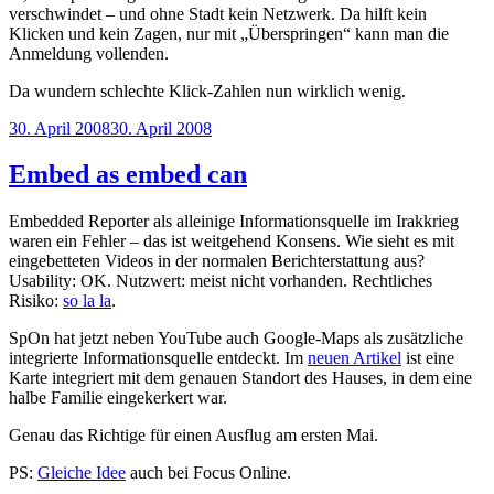
verschwindet – und ohne Stadt kein Netzwerk. Da hilft kein
Klicken und kein Zagen, nur mit „Überspringen“ kann man die
Anmeldung vollenden.
Da wundern schlechte Klick-Zahlen nun wirklich wenig.
Veröffentlicht
30. April 2008
30. April 2008
am
Embed as embed can
Embedded Reporter als alleinige Informationsquelle im Irakkrieg
waren ein Fehler – das ist weitgehend Konsens. Wie sieht es mit
eingebetteten Videos in der normalen Berichterstattung aus?
Usability: OK. Nutzwert: meist nicht vorhanden. Rechtliches
Risiko:
so la la
.
SpOn hat jetzt neben YouTube auch Google-Maps als zusätzliche
integrierte Informationsquelle entdeckt. Im
neuen Artikel
ist eine
Karte integriert mit dem genauen Standort des Hauses, in dem eine
halbe Familie eingekerkert war.
Genau das Richtige für einen Ausflug am ersten Mai.
PS:
Gleiche Idee
auch bei Focus Online.