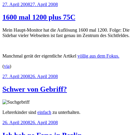
Veröffentlicht
27. April 2008
27. April 2008
am
1600 mal 1200 plus 75C
Mein Haupt-Monitor hat die Auflösung 1600 mal 1200. Folge: Die
Sidebar vieler Webseiten ist fast genau im Zentrum des Sichtfeldes.
Manchmal gerät der eigentliche Artikel
völlig aus dem Fokus.
(
via
)
Veröffentlicht
27. April 2008
26. April 2008
am
Schwer von Gebriff?
Lehrerkinder sind
einfach
zu unterhalten.
Veröffentlicht
26. April 2008
26. April 2008
am