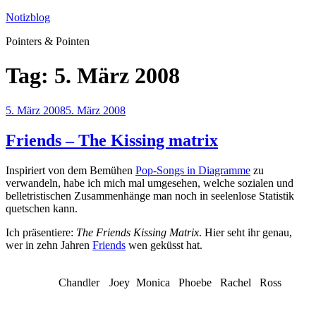
Zum
Notizblog
Inhalt
Pointers & Pointen
springen
Tag:
5. März 2008
Veröffentlicht
5. März 2008
5. März 2008
am
Friends – The Kissing matrix
Inspiriert von dem Bemühen
Pop-Songs in Diagramme
zu
verwandeln, habe ich mich mal umgesehen, welche sozialen und
belletristischen Zusammenhänge man noch in seelenlose Statistik
quetschen kann.
Ich präsentiere:
The Friends Kissing Matrix
. Hier seht ihr genau,
wer in zehn Jahren
Friends
wen geküsst hat.
Chandler
Joey
Monica
Phoebe
Rachel
Ross