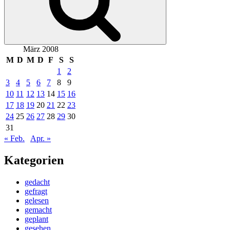
März 2008
M
D
M
D
F
S
S
1
2
3
4
5
6
7
8
9
10
11
12
13
14
15
16
17
18
19
20
21
22
23
24
25
26
27
28
29
30
31
« Feb.
Apr. »
Kategorien
gedacht
gefragt
gelesen
gemacht
geplant
gesehen