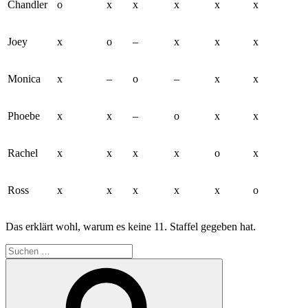
Chandler
o
x
x
x
x
x
Joey
x
o
–
x
x
x
Monica
x
–
o
–
x
x
Phoebe
x
x
–
o
x
x
Rachel
x
x
x
x
o
x
Ross
x
x
x
x
x
o
Das erklärt wohl, warum es keine 11. Staffel gegeben hat.
Suchen
nach:
Suchen