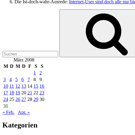
Die Ist-doch-wahr-Ausrede:
Internet-User sind doch alle nur b
Suchen
nach:
März 2008
M
D
M
D
F
S
S
1
2
3
4
5
6
7
8
9
10
11
12
13
14
15
16
17
18
19
20
21
22
23
24
25
26
27
28
29
30
31
« Feb.
Apr. »
Kategorien