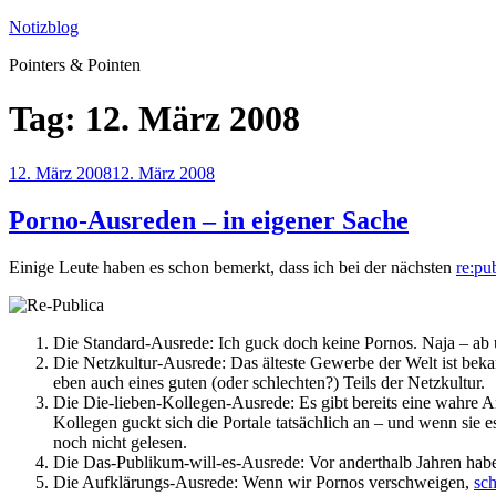
Zum
Notizblog
Inhalt
Pointers & Pointen
springen
Tag:
12. März 2008
Veröffentlicht
12. März 2008
12. März 2008
am
Porno-Ausreden – in eigener Sache
Einige Leute haben es schon bemerkt, dass ich bei der nächsten
re:pu
Die Standard-Ausrede: Ich guck doch keine Pornos. Naja – ab 
Die Netzkultur-Ausrede: Das älteste Gewerbe der Welt ist bekan
eben auch eines guten (oder schlechten?) Teils der Netzkultur.
Die Die-lieben-Kollegen-Ausrede: Es gibt bereits eine wahre 
Kollegen guckt sich die Portale tatsächlich an – und wenn sie es
noch nicht gelesen.
Die Das-Publikum-will-es-Ausrede: Vor anderthalb Jahren hab
Die Aufklärungs-Ausrede: Wenn wir Pornos verschweigen,
sch