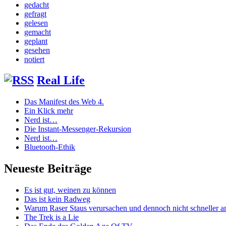
gedacht
gefragt
gelesen
gemacht
geplant
gesehen
notiert
Real Life
Das Manifest des Web 4.
Ein Klick mehr
Nerd ist…
Die Instant-Messenger-Rekursion
Nerd ist…
Bluetooth-Ethik
Neueste Beiträge
Es ist gut, weinen zu können
Das ist kein Radweg
Warum Raser Staus verursachen und dennoch nicht schneller
The Trek is a Lie