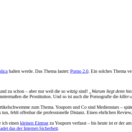
blica
halten werde. Das Thema lautet:
Porno 2.0
. Ein solches Thema ve
und zu schon – aber nur weil die so
witzig
sind!
„Warum liegt denn hie
ntermaßen die Prostitution. Und so ist auch die Pornografie die
killer-
Artikelschwemme zum Thema. Youporn und Co sind Medienstars – spätest
 tun, fehlt offenbar die professionelle Distanz. Einen ehrlichen Review
e ich einen
kleinen Eintrag
zu Youporn verfasst – bis heute ist er der am
adet das der Internet-Sicherheit
.