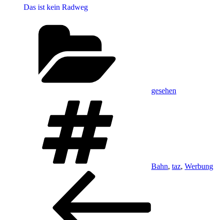
Das ist kein Radweg
Kategorien
gesehen
Schlagwörter
Bahn
,
taz
,
Werbung
Beitragsnavigation
Vorheriger
Beitrag