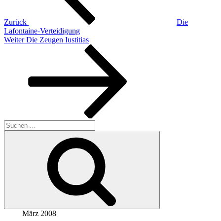
Zurück
Die
Lafontaine-Verteidigung
Nächster
Weiter
Die Zeugen Iustitias
Beitrag
Suche
nach:
Suchen
März 2008