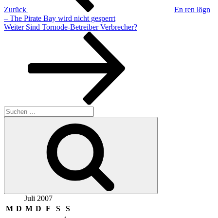
Zurück
En ren lögn
– The Pirate Bay wird nicht gesperrt
Nächster
Weiter
Sind Tornode-Betreiber Verbrecher?
Beitrag
Suchen
nach:
Suchen
Juli 2007
M
D
M
D
F
S
S