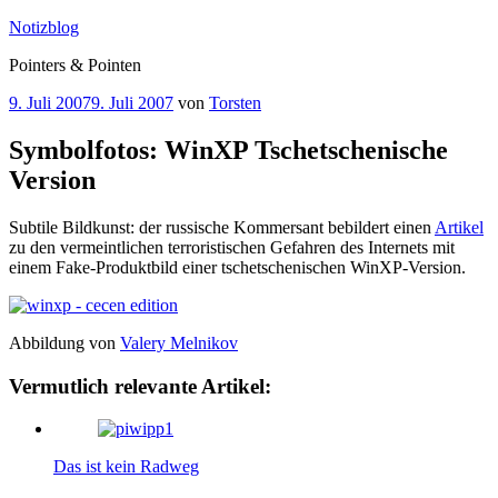
Zum
Notizblog
Inhalt
Pointers & Pointen
springen
Veröffentlicht
9. Juli 2007
9. Juli 2007
von
Torsten
am
Symbolfotos: WinXP Tschetschenische
Version
Subtile Bildkunst: der russische Kommersant bebildert einen
Artikel
zu den vermeintlichen terroristischen Gefahren des Internets mit
einem Fake-Produktbild einer tschetschenischen WinXP-Version.
Abbildung von
Valery Melnikov
Vermutlich relevante Artikel:
Das ist kein Radweg