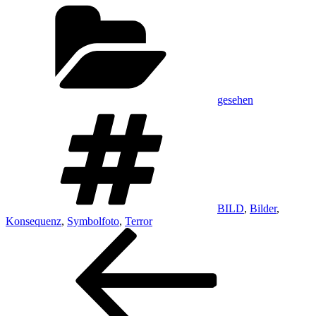
Kategorien
gesehen
Schlagwörter
BILD
,
Bilder
,
Konsequenz
,
Symbolfoto
,
Terror
Beitragsnavigation
Vorheriger
Beitrag