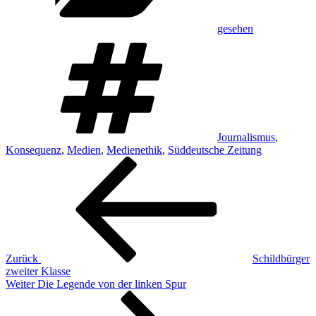
gesehen
Schlagwörter
Journalismus
,
Konsequenz
,
Medien
,
Medienethik
,
Süddeutsche Zeitung
Beitragsnavigation
Vorheriger
Beitrag
Zurück
Schildbürger
zweiter Klasse
Nächster
Weiter
Die Legende von der linken Spur
Beitrag