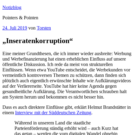
Zum
Notizblog
Inhalt
Pointers & Pointen
springen
Veröffentlicht
24. Juli 2019
von
Torsten
am
„Inseratenkorruption“
Eine meiner Grundthesen, die ich immer wieder ausbreite: Werbung
und Werbefinanzierung hat einen erheblichen Einfluss auf unsere
öffentliche Diskussion. Ich rede da meist von strukturellen
Einflüssen. Wenn etwa YouTube entscheidet, die Werbekunden vor
vermeintlich kontroversen Themen zu schützen, dann finden sich
plötzlich auch eigentlich erwünschte Inhalte wie Aufklärungsvideos
auf der Verliererseite. YouTube hat hier keine Agenda gegen
gesundheitliche Aufklärung. Die Verantwortlichen schrauben halt
am System herum und bekommen es nicht besser hin.
Dass es auch direktere Einflüsse gibt, erklärt Helmut Brandstätter in
einem
Interview mit der Süddeutschen Zeitung
.
Während in unserem Land die staatliche
Parteienförderung ständig erhöht wird – auch Kurz hat
das getan – werden die vom digitalen Wandel ohnehin