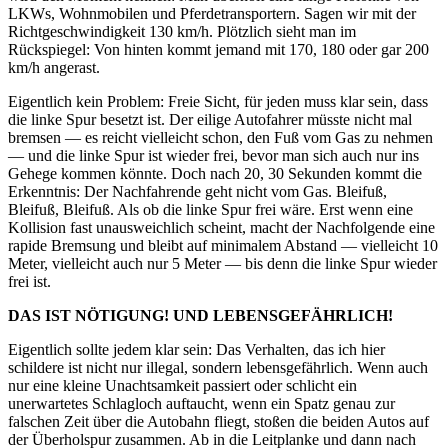
LKWs, Wohnmobilen und Pferdetransportern. Sagen wir mit der
Richtgeschwindigkeit 130 km/h. Plötzlich sieht man im
Rückspiegel: Von hinten kommt jemand mit 170, 180 oder gar 200
km/h angerast.
Eigentlich kein Problem: Freie Sicht, für jeden muss klar sein, dass
die linke Spur besetzt ist. Der eilige Autofahrer müsste nicht mal
bremsen — es reicht vielleicht schon, den Fuß vom Gas zu nehmen
— und die linke Spur ist wieder frei, bevor man sich auch nur ins
Gehege kommen könnte. Doch nach 20, 30 Sekunden kommt die
Erkenntnis: Der Nachfahrende geht nicht vom Gas. Bleifuß,
Bleifuß, Bleifuß. Als ob die linke Spur frei wäre. Erst wenn eine
Kollision fast unausweichlich scheint, macht der Nachfolgende eine
rapide Bremsung und bleibt auf minimalem Abstand — vielleicht 10
Meter, vielleicht auch nur 5 Meter — bis denn die linke Spur wieder
frei ist.
DAS IST NÖTIGUNG! UND LEBENSGEFÄHRLICH!
Eigentlich sollte jedem klar sein: Das Verhalten, das ich hier
schildere ist nicht nur illegal, sondern lebensgefährlich. Wenn auch
nur eine kleine Unachtsamkeit passiert oder schlicht ein
unerwartetes Schlagloch auftaucht, wenn ein Spatz genau zur
falschen Zeit über die Autobahn fliegt, stoßen die beiden Autos auf
der Überholspur zusammen. Ab in die Leitplanke und dann nach