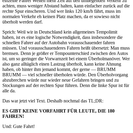
einzelne Fahrer Welten mehr Zeit auf den umliegenden Verkehr zu
achten, muss weniger Abstand halten, kann einfacher zurück auf die
rechte Spur einscheren. Und wer links 120 km/h fährt, muss im
normalen Verkehr eh keinen Platz machen, da er sowieso nicht
überholt werden darf.
Sprich: Weil wir in Deutschland kein allgemeines Tempolimit
haben, ist es eine logische Notwendigkeit, dass insbesondere die
schnellen Fahrer auf der Autobahn vorausschauender fahren
müssen. Und vorausschauenderes Fahren heißt übersetzt: Man muss
bremsen. Denn je größer er Tempounterschied zwischen den Autos
ist, um so geringer die Vorwarnzeit bei einem Überholmanöver. Wer
also ganz alltäglich einen Lastzug überholt, kann keine Ahnung
haben, ob hinter ihm jemand kommt, der gerne — BRUMM
BRUMM — viel schneller überholen würde. Den Überholvorgang
abzubrechen würde nur wieder neue Gefahren bringen und zu
Stockungen auf der rechten Spur führen. Denn die linke Spur ist für
alle da.
Das war jetzt viel Text. Deshalb nochmal das TL;DR:
ES GIBT KEINE VORFAHRT FÜR LEUTE, DIE 180
FAHREN!
Und: Gute Fahrt!