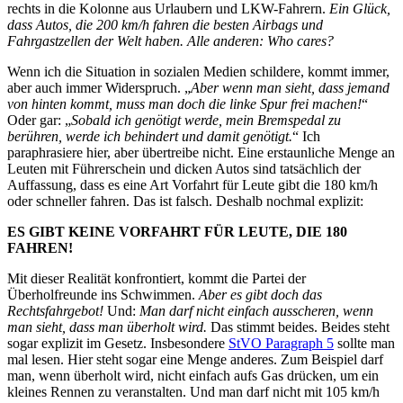
rechts in die Kolonne aus Urlaubern und LKW-Fahrern.
Ein Glück,
dass Autos, die 200 km/h fahren die besten Airbags und
Fahrgastzellen der Welt haben. Alle anderen: Who cares?
Wenn ich die Situation in sozialen Medien schildere, kommt immer,
aber auch immer Widerspruch. „
Aber wenn man sieht, dass jemand
von hinten kommt, muss man doch die linke Spur frei machen!
“
Oder gar: „
Sobald ich genötigt werde, mein Bremspedal zu
berühren, werde ich behindert und damit genötigt.
“ Ich
paraphrasiere hier, aber übertreibe nicht. Eine erstaunliche Menge an
Leuten mit Führerschein und dicken Autos sind tatsächlich der
Auffassung, dass es eine Art Vorfahrt für Leute gibt die 180 km/h
oder schneller fahren. Das ist falsch. Deshalb nochmal explizit:
ES GIBT KEINE VORFAHRT FÜR LEUTE, DIE 180
FAHREN!
Mit dieser Realität konfrontiert, kommt die Partei der
Überholfreunde ins Schwimmen.
Aber es gibt doch das
Rechtsfahrgebot!
Und:
Man darf nicht einfach ausscheren, wenn
man sieht, dass man überholt wird.
Das stimmt beides. Beides steht
sogar explizit im Gesetz. Insbesondere
StVO Paragraph 5
sollte man
mal lesen. Hier steht sogar eine Menge anderes. Zum Beispiel darf
man, wenn überholt wird, nicht einfach aufs Gas drücken, um ein
kleines Rennen zu veranstalten. Und man darf nicht mit 105 km/h