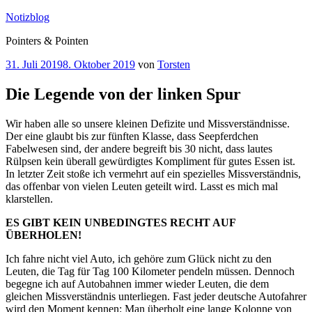
Zum
Notizblog
Inhalt
Pointers & Pointen
springen
Veröffentlicht
31. Juli 2019
8. Oktober 2019
von
Torsten
am
Die Legende von der linken Spur
Wir haben alle so unsere kleinen Defizite und Missverständnisse.
Der eine glaubt bis zur fünften Klasse, dass Seepferdchen
Fabelwesen sind, der andere begreift bis 30 nicht, dass lautes
Rülpsen kein überall gewürdigtes Kompliment für gutes Essen ist.
In letzter Zeit stoße ich vermehrt auf ein spezielles Missverständnis,
das offenbar von vielen Leuten geteilt wird. Lasst es mich mal
klarstellen.
ES GIBT KEIN UNBEDINGTES RECHT AUF
ÜBERHOLEN!
Ich fahre nicht viel Auto, ich gehöre zum Glück nicht zu den
Leuten, die Tag für Tag 100 Kilometer pendeln müssen. Dennoch
begegne ich auf Autobahnen immer wieder Leuten, die dem
gleichen Missverständnis unterliegen. Fast jeder deutsche Autofahrer
wird den Moment kennen: Man überholt eine lange Kolonne von