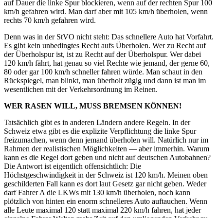
auf Dauer die linke Spur blockieren, wenn auf der rechten Spur 100
km/h gefahren wird. Man darf aber mit 105 km/h überholen, wenn
rechts 70 km/h gefahren wird.
Denn was in der StVO nicht steht: Das schnellere Auto hat Vorfahrt.
Es gibt kein unbedingtes Recht aufs Überholen. Wer zu Recht auf
der Überholspur ist, ist zu Recht auf der Überholspur. Wer dabei
120 km/h fährt, hat genau so viel Rechte wie jemand, der gerne 60,
80 oder gar 100 km/h schneller fahren würde. Man schaut in den
Rückspiegel, man blinkt, man überholt zügig und dann ist man im
wesentlichen mit der Verkehrsordnung im Reinen.
WER RASEN WILL, MUSS BREMSEN KÖNNEN!
Tatsächlich gibt es in anderen Ländern andere Regeln. In der
Schweiz etwa gibt es die explizite Verpflichtung die linke Spur
freizumachen, wenn denn jemand überholen will. Natürlich nur im
Rahmen der realistischen Möglichkeiten — aber immerhin. Warum
kann es die Regel dort geben und nicht auf deutschen Autobahnen?
Die Antwort ist eigentlich offensichtlich: Die
Höchstgeschwindigkeit in der Schweiz ist 120 km/h. Meinen oben
geschilderten Fall kann es dort laut Gesetz gar nicht geben. Weder
darf Fahrer A die LKWs mit 130 km/h überholen, noch kann
plötzlich von hinten ein enorm schnelleres Auto auftauchen. Wenn
alle Leute maximal 120 statt maximal 220 km/h fahren, hat jeder