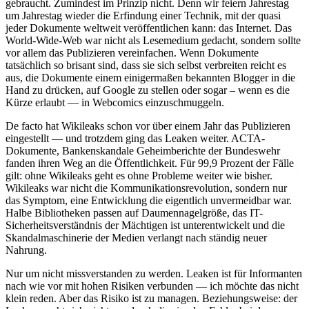
gebraucht. Zumindest im Prinzip nicht. Denn wir feiern Jahrestag
um Jahrestag wieder die Erfindung einer Technik, mit der quasi
jeder Dokumente weltweit veröffentlichen kann: das Internet. Das
World-Wide-Web war nicht als Lesemedium gedacht, sondern sollte
vor allem das Publizieren vereinfachen. Wenn Dokumente
tatsächlich so brisant sind, dass sie sich selbst verbreiten reicht es
aus, die Dokumente einem einigermaßen bekannten Blogger in die
Hand zu drücken, auf Google zu stellen oder sogar – wenn es die
Kürze erlaubt — in Webcomics einzuschmuggeln.
De facto hat Wikileaks schon vor über einem Jahr das Publizieren
eingestellt — und trotzdem ging das Leaken weiter. ACTA-
Dokumente, Bankenskandale Geheimberichte der Bundeswehr
fanden ihren Weg an die Öffentlichkeit. Für 99,9 Prozent der Fälle
gilt: ohne Wikileaks geht es ohne Probleme weiter wie bisher.
Wikileaks war nicht die Kommunikationsrevolution, sondern nur
das Symptom, eine Entwicklung die eigentlich unvermeidbar war.
Halbe Bibliotheken passen auf Daumennagelgröße, das IT-
Sicherheitsverständnis der Mächtigen ist unterentwickelt und die
Skandalmaschinerie der Medien verlangt nach ständig neuer
Nahrung.
Nur um nicht missverstanden zu werden. Leaken ist für Informanten
nach wie vor mit hohen Risiken verbunden — ich möchte das nicht
klein reden. Aber das Risiko ist zu managen. Beziehungsweise: der