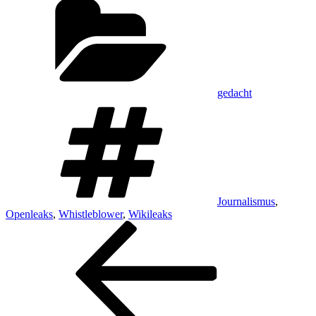
gedacht
Schlagwörter
Journalismus
,
Openleaks
,
Whistleblower
,
Wikileaks
Beitragsnavigation
Vorheriger
Beitrag