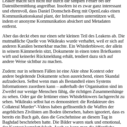
Leaker macht sich nicht nur durch die simplen Fehler bei der
Datenübermittlung angreifbar. Insofern ist es zwar ganz interessant
und ehrenvoll, dass Daniel Domscheit-Berg mit OpenLeaks einen
Kommunikationskanal plant, der Informanten unterstützen will,
indem er anonyme Kommunikation absichert und Metadaten
entfernt.
Aber das deckt eben nur einen sehr kleinen Teil des Leakens ab. Die
mutmaßliche Quelle von Wikileaks wurde verhaftet, weil er sich auf
anderen Kanälen bemerkbar machte. Ein Whistlerblower, der allein
in seinem Kämmerlein sitzt, Dokumente in einen toten Briefkasten
wirft und keinerlei Rückmeldung erhält, tendiert dazu sich auf
andere Weise sichtbar zu machen.
Zudem: nur in seltenen Fällen ist eine Akte ohne Kontext oder
andere begleitende Dokumente schon ausreichend, einen Skandal
aufzudecken. Selbst wenn man als Bestandteil eines Systems
Informationen zuordnen kann – außerhalb der Organisation sind im
Zweifel nur wenige Menschen fähig, die richtigen Zusammenhänge
zu sehen. Oder gar die Irrtümer eines Whistleblowers fachgerecht zu
sehen. Wikileaks selbst hat es demonstriert: die Redakteure des
Collateral Murder“-Videos haben geflissentlich die Waffen der
angeblichen Zivilisten am Boden übersehen, haben ignoriert, dass es
bereits ein Buch gab, dass die Geschehnisse an diesem Tag in
Baghdad beschrieben hatte. Die Bilder waren stark und emotional,