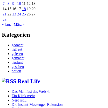
7
8
9
10
11
12
13
14
15
16
17
18
19
20
21
22
23
24
25
26
27
28
« Jan.
März »
Kategorien
gedacht
gefragt
gelesen
gemacht
geplant
gesehen
notiert
Real Life
Das Manifest des Web 4.
Ein Klick mehr
Nerd ist…
Die Instant-Messenger-Rekursion