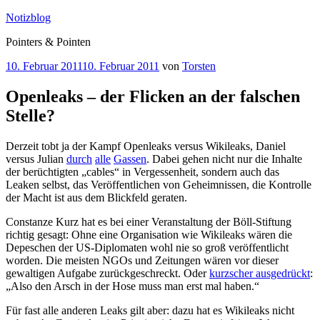
Zum
Notizblog
Inhalt
Pointers & Pointen
springen
Veröffentlicht
10. Februar 2011
10. Februar 2011
von
Torsten
am
Openleaks – der Flicken an der falschen
Stelle?
Derzeit tobt ja der Kampf Openleaks versus Wikileaks, Daniel
versus Julian
durch
alle
Gassen
. Dabei gehen nicht nur die Inhalte
der berüchtigten „cables“ in Vergessenheit, sondern auch das
Leaken selbst, das Veröffentlichen von Geheimnissen, die Kontrolle
der Macht ist aus dem Blickfeld geraten.
Constanze Kurz hat es bei einer Veranstaltung der Böll-Stiftung
richtig gesagt: Ohne eine Organisation wie Wikileaks wären die
Depeschen der US-Diplomaten wohl nie so groß veröffentlicht
worden. Die meisten NGOs und Zeitungen wären vor dieser
gewaltigen Aufgabe zurückgeschreckt. Oder
kurzscher ausgedrückt
:
„Also den Arsch in der Hose muss man erst mal haben.“
Für fast alle anderen Leaks gilt aber: dazu hat es Wikileaks nicht