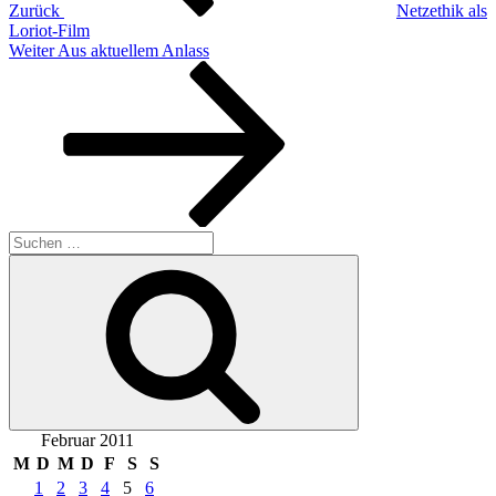
Zurück
Netzethik als
Loriot-Film
Nächster
Weiter
Aus aktuellem Anlass
Beitrag
Suche
nach:
Suchen
Februar 2011
M
D
M
D
F
S
S
1
2
3
4
5
6