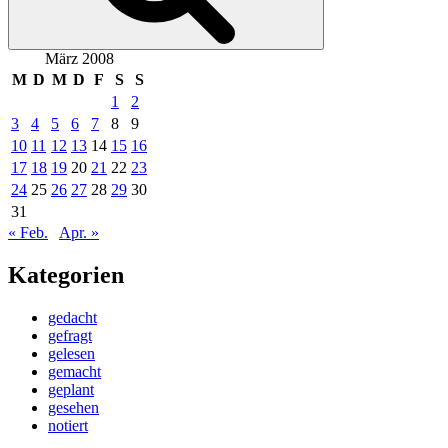
März 2008
M
D
M
D
F
S
S
1
2
3
4
5
6
7
8
9
10
11
12
13
14
15
16
17
18
19
20
21
22
23
24
25
26
27
28
29
30
31
« Feb.
Apr. »
Kategorien
gedacht
gefragt
gelesen
gemacht
geplant
gesehen
notiert