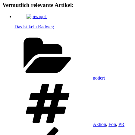
Vermutlich relevante Artikel:
Das ist kein Radweg
Kategorien
notiert
Schlagwörter
Aktion
,
Fon
,
PR
Beitragsnavigation
Vorheriger
Beitrag