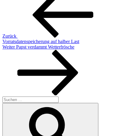
Zurück
Vorratsdatenspeicherung auf halber Last
Nächster
Weiter
Papst verdammt Wetterfrösche
Beitrag
Suchen
nach:
Suchen