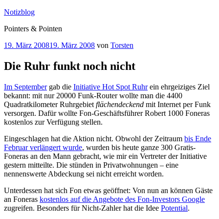
Zum
Notizblog
Inhalt
Pointers & Pointen
springen
Veröffentlicht
19. März 2008
19. März 2008
von
Torsten
am
Die Ruhr funkt noch nicht
Im September
gab die
Initiative Hot Spot Ruhr
ein ehrgeiziges Ziel
bekannt: mit nur 20000 Funk-Router wollte man die 4400
Quadratkilometer Ruhrgebiet
flächendeckend
mit Internet per Funk
versorgen. Dafür wollte Fon-Geschäftsführer Robert 1000 Foneras
kostenlos zur Verfügung stellen.
Eingeschlagen hat die Aktion nicht. Obwohl der Zeitraum
bis Ende
Februar verlängert wurde
, wurden bis heute ganze 300 Gratis-
Foneras an den Mann gebracht, wie mir ein Vertreter der Initiative
gestern mitteilte. Die stünden in Privatwohnungen – eine
nennenswerte Abdeckung sei nicht erreicht worden.
Unterdessen hat sich Fon etwas geöffnet: Von nun an können Gäste
an Foneras
kostenlos auf die Angebote des Fon-Investors Google
zugreifen. Besonders für Nicht-Zahler hat die Idee
Potential
.