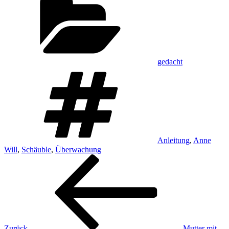
gedacht
Schlagwörter
Anleitung
,
Anne
Will
,
Schäuble
,
Überwachung
Beitragsnavigation
Vorheriger
Beitrag
Zurück
Mutter mit