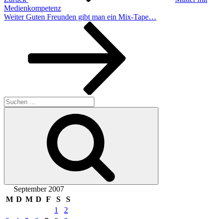
Medienkompetenz
Nächster
Weiter
Guten Freunden gibt man ein Mix-Tape…
Beitrag
Suchen
nach:
Suchen
September 2007
M
D
M
D
F
S
S
1
2