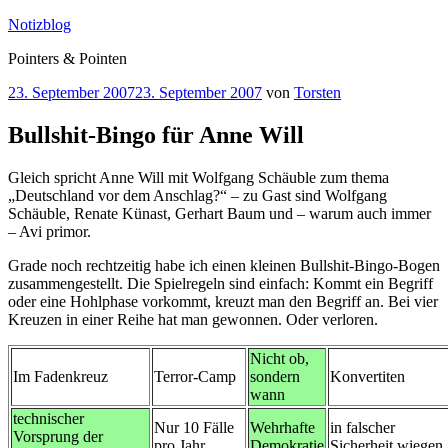
Zum
Notizblog
Inhalt
Pointers & Pointen
springen
Veröffentlicht
23. September 2007
23. September 2007
von
Torsten
am
Bullshit-Bingo für Anne Will
Gleich spricht Anne Will mit Wolfgang Schäuble zum thema
„Deutschland vor dem Anschlag?“ – zu Gast sind Wolfgang
Schäuble, Renate Künast, Gerhart Baum und – warum auch immer
– Avi primor.
Grade noch rechtzeitig habe ich einen kleinen Bullshit-Bingo-Bogen
zusammengestellt. Die Spielregeln sind einfach: Kommt ein Begriff
oder eine Hohlphase vorkommt, kreuzt man den Begriff an. Bei vier
Kreuzen in einer Reihe hat man gewonnen. Oder verloren.
Nicht ob,
Im Fadenkreuz
Terror-Camp
sondern
Konvertiten
wann
technischer
Nur 10 Fälle
Wehrhafte
in falscher
Vorsprung der
pro Jahr
Demokratie
Sicherheit wiegen