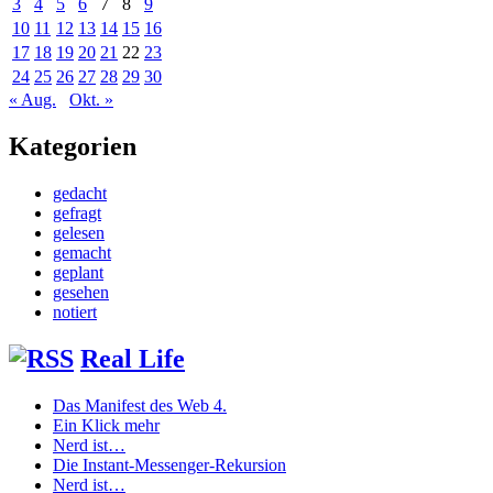
3
4
5
6
7
8
9
10
11
12
13
14
15
16
17
18
19
20
21
22
23
24
25
26
27
28
29
30
« Aug.
Okt. »
Kategorien
gedacht
gefragt
gelesen
gemacht
geplant
gesehen
notiert
Real Life
Das Manifest des Web 4.
Ein Klick mehr
Nerd ist…
Die Instant-Messenger-Rekursion
Nerd ist…