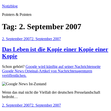
Zum
Notizblog
Inhalt
Pointers & Pointen
springen
Tag:
2. September 2007
Veröffentlicht
2. September 2007
2. September 2007
am
Das Leben ist die Kopie einer Kopie einer
Kopie
Schon gehört?
Google wird künftig auf seiner Nachrichtenseite
Google News Original-Artikel von Nachrichtenagenturen
veröffentlichen.
Wenn das mal nicht die Vielfalt der deutschen Presselandschaft
bedroht…
Veröffentlicht
2. September 2007
2. September 2007
am