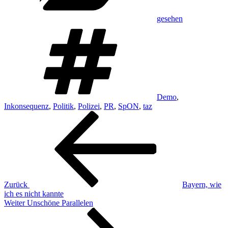
gesehen
Schlagwörter
Demo
,
Inkonsequenz
,
Politik
,
Polizei
,
PR
,
SpON
,
taz
Beitragsnavigation
Vorheriger
Beitrag
Zurück
Bayern, wie
ich es nicht kannte
Nächster
Weiter
Unschöne Parallelen
Beitrag