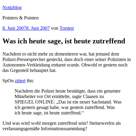
Zum
Notizblog
Inhalt
Pointers & Pointen
springen
Veröffentlicht
8. Juni 2007
8. Juni 2007
von
Torsten
am
Was ich heute sage, ist heute zutreffend
Nachdem es nicht mehr zu dementieren war, hat jemand dem
Polizei-Pressesprecher gesteckt, dass doch einer seiner Polizisten in
Autonomen-Verkleidung enttarnt wurde. Obwohl er gestern noch
das Gegenteil behauptet hat.
SpOn
zitiert
ihn:
Nachdem die Polizei heute bestätigte, dass ein getarnter
Mitarbeiter vor Ort ermittelte, sagte Claasen zu
SPIEGEL ONLINE: „Das ist ein neuer Sachstand. Was
ich gestern gesagt habe, war gestern zutreffend. Was
ich heute sage, ist heute zutreffend.“
Und was wird wohl morgen zutreffend sein? Steinewerfen als
verfassungsgemäße Informationssammlung?