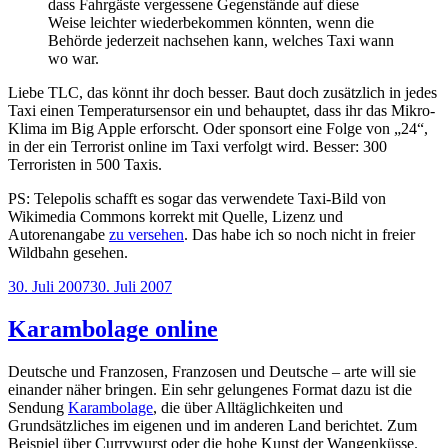
dass Fahrgäste vergessene Gegenstände auf diese
Weise leichter wiederbekommen könnten, wenn die
Behörde jederzeit nachsehen kann, welches Taxi wann
wo war.
Liebe TLC, das könnt ihr doch besser. Baut doch zusätzlich in jedes
Taxi einen Temperatursensor ein und behauptet, dass ihr das Mikro-
Klima im Big Apple erforscht. Oder sponsort eine Folge von „24“,
in der ein Terrorist online im Taxi verfolgt wird. Besser: 300
Terroristen in 500 Taxis.
PS: Telepolis schafft es sogar das verwendete Taxi-Bild von
Wikimedia Commons korrekt mit Quelle, Lizenz und
Autorenangabe
zu versehen
. Das habe ich so noch nicht in freier
Wildbahn gesehen.
Veröffentlicht
30. Juli 2007
30. Juli 2007
am
Karambolage online
Deutsche und Franzosen, Franzosen und Deutsche – arte will sie
einander näher bringen. Ein sehr gelungenes Format dazu ist die
Sendung
Karambolage
, die über Alltäglichkeiten und
Grundsätzliches im eigenen und im anderen Land berichtet. Zum
Beispiel über Currywurst oder die hohe Kunst der Wangenküsse.