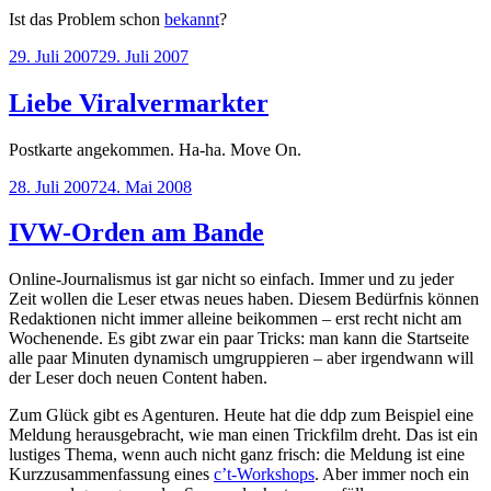
Ist das Problem schon
bekannt
?
Veröffentlicht
29. Juli 2007
29. Juli 2007
am
Liebe Viralvermarkter
Postkarte angekommen. Ha-ha. Move On.
Veröffentlicht
28. Juli 2007
24. Mai 2008
am
IVW-Orden am Bande
Online-Journalismus ist gar nicht so einfach. Immer und zu jeder
Zeit wollen die Leser etwas neues haben. Diesem Bedürfnis können
Redaktionen nicht immer alleine beikommen – erst recht nicht am
Wochenende. Es gibt zwar ein paar Tricks: man kann die Startseite
alle paar Minuten dynamisch umgruppieren – aber irgendwann will
der Leser doch neuen Content haben.
Zum Glück gibt es Agenturen. Heute hat die ddp zum Beispiel eine
Meldung herausgebracht, wie man einen Trickfilm dreht. Das ist ein
lustiges Thema, wenn auch nicht ganz frisch: die Meldung ist eine
Kurzzusammenfassung eines
c’t-Workshops
. Aber immer noch ein