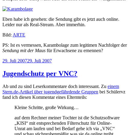
Eben habe ich gesehen: die Sendung gibt es jetzt auch online.
Leider nur als Real-Stream. Aber immerhin.
Bild:
ARTE
PS: Ist es vermessen, Karambolage zum legitimen Nachfolger der
Sendung mit der Maus
für Erwachsene zu ernennen?
Veröffentlicht
29. Juli 2007
29. Juli 2007
am
Jugendschutz per VNC?
Ab und zu sind Leserkommentare doch interessant. Zu
einem
Stern.de-Artikel über jugendgefährdende Gruppen
bei Schülervz
fand ich diesen Kommentar eines Elternteils:
Kleine Schritte, große Wirkung…
auf dem Rechner meiner Tochter ist die Schutzsoftware
„KISI“ mit entsprechenden Filterschutz für Online-
Unrat am laufen und bei Bedarf gehe ich via „VNC“
und schau stichprobenmäßig was sie da online treibt.