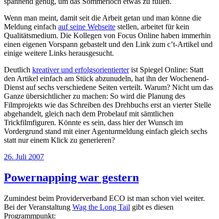
spannend genug, um das Sommerloch etwas zu füllen.
Wenn man meint, damit seit die Arbeit getan und man könne die
Meldung einfach
auf seine Webseite
stellen, arbeitet für kein
Qualitätsmedium. Die Kollegen von Focus Online haben immerhin
einen eigenen Vorspann gebastelt und den Link zum c’t-Artikel und
einige weitere Links herausgesucht.
Deutlich
kreativer und erfolgsorientierter
ist Spiegel Online: Statt
den Artikel einfach am Stück abzunudeln, hat ihn der Wochenend-
Dienst auf sechs verschiedene Seiten verteilt. Warum? Nicht um das
Ganze übersichtlicher zu machen: So wird die Planung des
Filmprojekts wie das Schreiben des Drehbuchs erst an vierter Stelle
abgehandelt, gleich nach dem Probelauf mit sämtlichen
Trickfilmfiguren. Könnte es sein, dass hier der Wunsch im
Vordergrund stand mit einer Agenturmeldung einfach gleich sechs
statt nur einem Klick zu generieren?
Veröffentlicht
26. Juli 2007
am
Powernapping war gestern
Zumindest beim Providerverband ECO ist man schon viel weiter.
Bei der Veranstaltung
Wag the Long Tail
gibt es diesen
Programmpunkt: