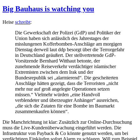
am
Big Bauhaus is watching you
Heise
schreibt
:
Die Gewerkschaft der Polizei (GdP) und Politiker der
Union haben sich anlässlich des Jahrestages der
misslungenen Kofferbomben-Anschläge am morgigen
Dienstag derweil laut ddp besorgt über die Terrorgefahr
in Deutschland geäußert. Der stellvertretende GdP-
Vorsitzende Bernhard Witthaut betonte, der
zunehmende Reiseverkehr verdächtiger islamischer
Extremisten zwischen dem Irak und der
Bundesrepublik sei „alarmierend“. Die gescheiterten
Anschläge hätten gezeigt, dass die Terroristen „nicht
mehr nur auf groß angelegte Operationen setzen
müssen.“ Vielmehr würden „eine Handvoll
verblendeter und überzeugter Anhänger“ ausreichen,
„die sich die Zutaten für eine Bombe im Baumarkt
zusammenkaufen können“.
Die Marschrichtung ist klar: Zusätzlich zur Online-Durchsuchung
muss die Live-Kundenüberwachung eingeführt werden. Die
Infrastruktur von Payback & Co könnte genutzt werden, um bei
verdächtigen Einkäufen sofort Alarm zu schlagen. Will zum Beispiel