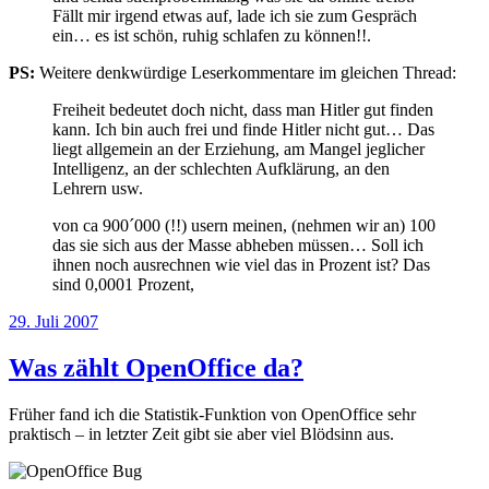
Fällt mir irgend etwas auf, lade ich sie zum Gespräch
ein… es ist schön, ruhig schlafen zu können!!.
PS:
Weitere denkwürdige Leserkommentare im gleichen Thread:
Freiheit bedeutet doch nicht, dass man Hitler gut finden
kann. Ich bin auch frei und finde Hitler nicht gut… Das
liegt allgemein an der Erziehung, am Mangel jeglicher
Intelligenz, an der schlechten Aufklärung, an den
Lehrern usw.
von ca 900´000 (!!) usern meinen, (nehmen wir an) 100
das sie sich aus der Masse abheben müssen… Soll ich
ihnen noch ausrechnen wie viel das in Prozent ist? Das
sind 0,0001 Prozent,
Veröffentlicht
29. Juli 2007
am
Was zählt OpenOffice da?
Früher fand ich die Statistik-Funktion von OpenOffice sehr
praktisch – in letzter Zeit gibt sie aber viel Blödsinn aus.