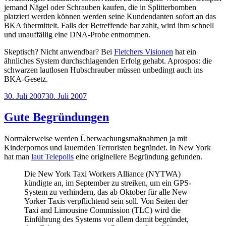
jemand Nägel oder Schrauben kaufen, die in Splitterbomben
platziert werden können werden seine Kundendanten sofort an das
BKA übermittelt. Falls der Betreffende bar zahlt, wird ihm schnell
und unauffällig eine DNA-Probe entnommen.
Skeptisch? Nicht anwendbar? Bei
Fletchers Visionen
hat ein
ähnliches System durchschlagenden Erfolg gehabt. Aprospos: die
schwarzen lautlosen Hubschrauber müssen unbedingt auch ins
BKA-Gesetz.
Veröffentlicht
30. Juli 2007
30. Juli 2007
am
Gute Begründungen
Normalerweise werden Überwachungsmaßnahmen ja mit
Kinderpornos und lauernden Terroristen begründet. In New York
hat man
laut Telepolis
eine originellere Begründung gefunden.
Die New York Taxi Workers Alliance (NYTWA)
kündigte an, im September zu streiken, um ein GPS-
System zu verhindern, das ab Oktober für alle New
Yorker Taxis verpflichtend sein soll. Von Seiten der
Taxi and Limousine Commission (TLC) wird die
Einführung des Systems vor allem damit begründet,