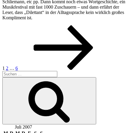
Schliemann, etc pp. Dann kommt noch etwas Wortgeschichte, ein
Musikfestival mit fast 1000 Zuschauern – und dann erfährt der
Leser, dass „Dilettant“ in der Alltagssprache kein wirklich großes
Kompliment ist.
Seitennummerierung
Seite
Seite
Seite
Nächste
Seite
der
Beiträge
1
2
…
6
Suchen
nach:
Suchen
Juli 2007