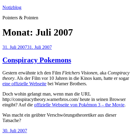
Zum
Notizblog
Inhalt
Pointers & Pointen
springen
Monat:
Juli 2007
Veröffentlicht
31. Juli 2007
31. Juli 2007
am
Conspiracy Pokemons
Gestern erwähnte ich den Film
Fletchers Visionen
, aka
Conspiracy
theory
. Als der Film vor 10 Jahren in die Kinos kam, hatte er sogar
eine offizielle Webseite
bei Warner Brothers.
Doch wohin gelangt man, wenn man die URL
http://conspiracytheory.warnerbros.com/ heute in seinen Browser
eingibt? Auf die
offizielle Webseite von Pokémon 3 – the Movie
.
Was macht ein geübter Verschwörungstheoretiker aus dieser
Tatsache?
Veröffentlicht
30. Juli 2007