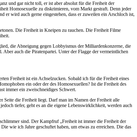
nd gar nicht toll, er ist aber absolut für die Freiheit der
eit Homosexuelle zu diskrimieren, vom Markt gestraft. Denn jeder
Und er wird auch gerne eingestehen, dass er zuweilen ein Arschloch ist,
 betonen. Die Freiheit in Kneipen zu rauchen. Die Freiheit Filme
heit.
glied, die Abneigung gegen Lobbyismus der Milliardenkonzerne, die
 Aber auch die Piratenpartei. Unter der Flagge der vermeintlichen
ten Freiheit ist ein Achselzucken. Sobald ich für die Freiheit eines
es Homophoben ein oder der des Homosexuellen? Ist die Freiheit des
fast immer ein zweischneidiges Schwert.
r Seite die Freiheit liegt. Darf man im Namen der Freiheit alle
edoch tiefer, geht es an die eigene Lebenswirklichkeit, werden auch
schlimmer sind. Der Kampfruf „Freiheit ist immer die Freiheit der
Die wie ich Jahre geschuftet haben, um etwas zu erreichen. Die das