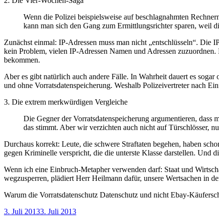
2. Die Vier-Wochen-Saga
Wenn die Polizei beispielsweise auf beschlagnahmten Rechnern 
kann man sich den Gang zum Ermittlungsrichter sparen, weil d
Zunächst einmal: IP-Adressen muss man nicht „entschlüsseln“. Die IP-
kein Problem, vielen IP-Adressen Namen und Adressen zuzuordnen. 
bekommen.
Aber es gibt natürlich auch andere Fälle. In Wahrheit dauert es soga
und ohne Vorratsdatenspeicherung. Weshalb Polizeivertreter nach Ein
3. Die extrem merkwürdigen Vergleiche
Die Gegner der Vorratsdatenspeicherung argumentieren, dass ma
das stimmt. Aber wir verzichten auch nicht auf Türschlösser, n
Durchaus korrekt: Leute, die schwere Straftaten begehen, haben schon
gegen Kriminelle verspricht, die die unterste Klasse darstellen. Und 
Wenn ich eine Einbruch-Metapher verwenden darf: Staat und Wirtschaf
wegzusperren, plädiert Herr Heilmann dafür, unsere Wertsachen in d
Warum die Vorratsdatenschutz Datenschutz und nicht Ebay-Käuferschu
Veröffentlicht
3. Juli 2013
3. Juli 2013