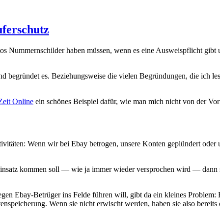
uferschutz
tos Nummernschilder haben müssen, wenn es eine Ausweispflicht gibt 
nd begründet es. Beziehungsweise die vielen Begründungen, die ich le
Zeit Online
ein schönes Beispiel dafür, wie man mich nicht von der Vorr
tivitäten: Wenn wir bei Ebay betrogen, unsere Konten geplündert oder 
nsatz kommen soll — wie ja immer wieder versprochen wird — dann sind 
gegen Ebay-Betrüger ins Felde führen will, gibt da ein kleines Probl
atenspeicherung. Wenn sie nicht erwischt werden, haben sie also berei