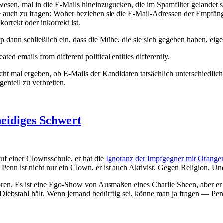
en, mal in die E-Mails hineinzugucken, die im Spamfilter gelandet sin
ch zu fragen: Woher beziehen sie die E-Mail-Adressen der Empfänger
orrekt oder inkorrekt ist.
dann schließlich ein, dass die Mühe, die sie sich gegeben haben, eigent
cht mal ergeben, ob E-Mails der Kandidaten tatsächlich unterschiedlic
enteil zu verbreiten.
neidiges Schwert
uf einer Clownsschule, er hat die
Ignoranz der Impfgegner mit Orange
 Penn ist nicht nur ein Clown, er ist auch Aktivist. Gegen Religion. Und
en. Es ist eine Ego-Show von Ausmaßen eines Charlie Sheen, aber er i
 Diebstahl hält. Wenn jemand bedürftig sei, könne man ja fragen — Penn 