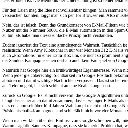
Das Problem ist: Die Methodik der Untersuchung ist so fehlerbehaftet, 
Für den Laien mag die Idee nachvollziehbar klingen: Man sammelt vie
verseuchen könnten, loggt man sich per Tor Browser ein. Also müsste
Nein, das ist falsch. Denn das Grundkonzept von E-Mail-Filtern wie 
Nutzer mit der Nummer 50001 die E-Mail automatisch in den Spam-Ordn
zu tun, als habe man dieses einfache Prinzip nicht verstanden.
Zudem ignoriert der Text eine grundlegende Wahrheit. Tatsächlich is
realistisch: Wenn Amy Klobuchar in nur vier Monaten 312 E-Mails vers
auch „Promotions“ in einer Extra-Box um, die nicht so prominent ang
der Sanders-Kampagne sehen deshalb auch kein Faulspiel von Google
Natürlich hat Google hier ein kritikwürdiges Eigeninteresse. Wenn n
Wenn jeder gleichberechtigt Sichtbarkeit im Google-Postfach bekommt
abhören und damit wichtige Nachrichten verpassen. Das ist sicher ei
ans Telefon geht, hat sich schlicht an eine Realität angepasst.
Zurück zu Google: Es ist nicht verkehrt, die Google-Algorithmen unte
hängt das sicher auch damit zusammen, dass er weniger E-Mails als f
dass er schon seit über fünf Jahren Wahlkampf macht und Google-Nutz
Präsidentschafts-Kampagnen sind schließlich nicht vor vier Monaten
Wenn man wirklich über den Einfluss von Google schreiben will, mü
Warum sagt die Sanders-Kampagne, dass sie keinerlei Problem hat, 