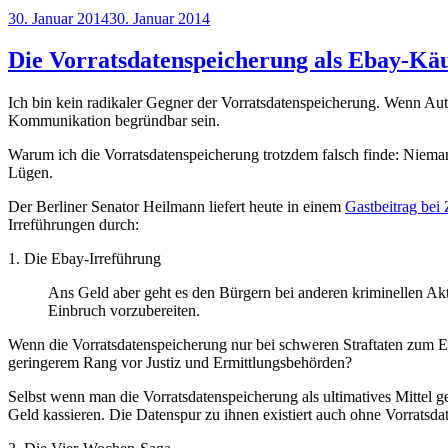
Veröffentlicht
30. Januar 2014
30. Januar 2014
am
Die Vorratsdatenspeicherung als Ebay-Kä
Ich bin kein radikaler Gegner der Vorratsdatenspeicherung. Wenn Au
Kommunikation begründbar sein.
Warum ich die Vorratsdatenspeicherung trotzdem falsch finde: Niema
Lügen.
Der Berliner Senator Heilmann liefert heute in einem
Gastbeitrag bei 
Irreführungen durch:
1. Die Ebay-Irreführung
Ans Geld aber geht es den Bürgern bei anderen kriminellen Ak
Einbruch vorzubereiten.
Wenn die Vorratsdatenspeicherung nur bei schweren Straftaten zum Ei
geringerem Rang vor Justiz und Ermittlungsbehörden?
Selbst wenn man die Vorratsdatenspeicherung als ultimatives Mittel 
Geld kassieren. Die Datenspur zu ihnen existiert auch ohne Vorratsd