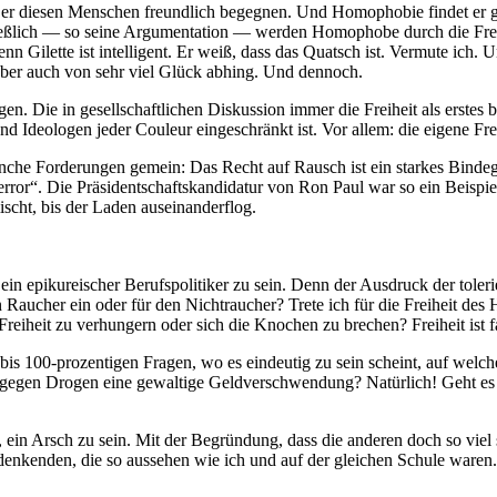
 diesen Menschen freundlich begegnen. Und Homophobie findet er ganz u
eßlich — so seine Argumentation — werden Homophobe durch die Freih
nn Gilette ist intelligent. Er weiß, dass das Quatsch ist. Vermute ich. 
 aber auch von sehr viel Glück abhing. Und dennoch.
gen. Die in gesellschaftlichen Diskussion immer die Freiheit als erstes
d Ideologen jeder Couleur eingeschränkt ist. Vor allem: die eigene Frei
nche Forderungen gemein: Das Recht auf Rausch ist ein starkes Binde
or“. Die Präsidentschaftskandidatur von Ron Paul war so ein Beispiel.
ischt, bis der Laden auseinanderflog.
ein epikureischer Berufspolitiker zu sein. Denn der Ausdruck der tolerier
den Raucher ein oder für den Nichtraucher? Trete ich für die Freiheit d
reiheit zu verhungern oder sich die Knochen zu brechen? Freiheit ist 
bis 100-prozentigen Fragen, wo es eindeutig zu sein scheint, auf welche
g gegen Drogen eine gewaltige Geldverschwendung? Natürlich! Geht es j
 ein Arsch zu sein. Mit der Begründung, dass die anderen doch so viel 
nkenden, die so aussehen wie ich und auf der gleichen Schule waren. 