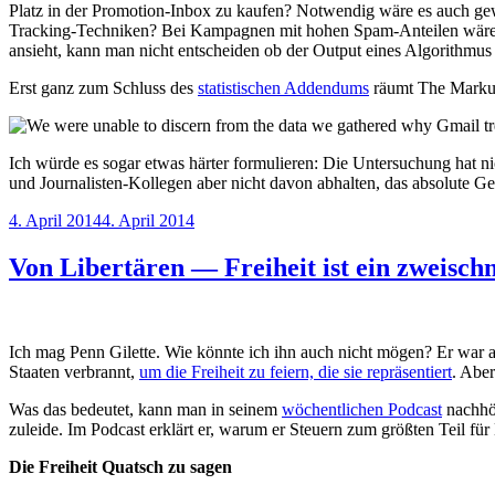
Platz in der Promotion-Inbox zu kaufen? Notwendig wäre es auch gewes
Tracking-Techniken? Bei Kampagnen mit hohen Spam-Anteilen wäre au
ansieht, kann man nicht entscheiden ob der Output eines Algorithmus k
Erst ganz zum Schluss des
statistischen Addendums
räumt The Markup 
Ich würde es sogar etwas härter formulieren: Die Untersuchung hat ni
und Journalisten-Kollegen aber nicht davon abhalten, das absolute Geg
Veröffentlicht
4. April 2014
4. April 2014
am
Von Libertären — Freiheit ist ein zweisch
Ich mag Penn Gilette. Wie könnte ich ihn auch nicht mögen? Er war a
Staaten verbrannt,
um die Freiheit zu feiern, die sie repräsentiert
. Aber
Was das bedeutet, kann man in seinem
wöchentlichen Podcast
nachhör
zuleide. Im Podcast erklärt er, warum er Steuern zum größten Teil für
Die Freiheit Quatsch zu sagen