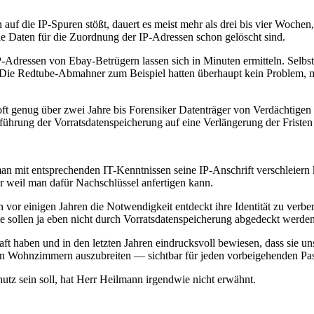
auf die IP-Spuren stößt, dauert es meist mehr als drei bis vier Woche
ie Daten für die Zuordnung der IP-Adressen schon gelöscht sind.
Adressen von Ebay-Betrügern lassen sich in Minuten ermitteln. Selbst 
Die Redtube-Abmahner zum Beispiel hatten überhaupt kein Problem, m
r oft genug über zwei Jahre bis Forensiker Datenträger von Verdächtige
führung der Vorratsdatenspeicherung auf eine Verlängerung der Friste
n mit entsprechenden IT-Kenntnissen seine IP-Anschrift verschleiern 
ur weil man dafür Nachschlüssel anfertigen kann.
 vor einigen Jahren die Notwendigkeit entdeckt ihre Identität zu verb
die sollen ja eben nicht durch Vorratsdatenspeicherung abgedeckt werde
t haben und in den letzten Jahren eindrucksvoll bewiesen, dass sie uns
en Wohnzimmern auszubreiten — sichtbar für jeden vorbeigehenden Passa
tz sein soll, hat Herr Heilmann irgendwie nicht erwähnt.