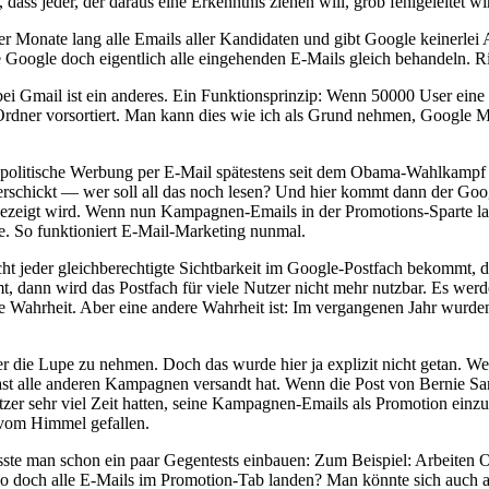
dass jeder, der daraus eine Erkenntnis ziehen will, grob fehlgeleitet wi
r Monate lang alle Emails aller Kandidaten und gibt Google keinerlei
 Google doch eigentlich alle eingehenden E-Mails gleich behandeln. R
bei Gmail ist ein anderes. Ein Funktionsprinzip: Wenn 50000 User ein
er vorsortiert. Man kann dies wie ich als Grund nehmen, Google Mail 
t politische Werbung per E-Mail spätestens seit dem Obama-Wahlkampf 
chickt — wer soll all das noch lesen? Und hier kommt dann der Google-F
ezeigt wird. Wenn nun Kampagnen-Emails in der Promotions-Sparte land
. So funktioniert E-Mail-Marketing nunmal.
icht jeder gleichberechtigte Sichtbarkeit im Google-Postfach bekommt
, dann wird das Postfach für viele Nutzer nicht mehr nutzbar. Es werd
ne Wahrheit. Aber eine andere Wahrheit ist: Im vergangenen Jahr wurde
r die Lupe zu nehmen. Doch das wurde hier ja explizit nicht getan. We
ast alle anderen Kampagnen versandt hat. Wenn die Post von Bernie San
er sehr viel Zeit hatten, seine Kampagnen-Emails als Promotion einzu
 vom Himmel gefallen.
sste man schon ein paar Gegentests einbauen: Zum Beispiel: Arbeiten
wo doch alle E-Mails im Promotion-Tab landen? Man könnte sich auch 