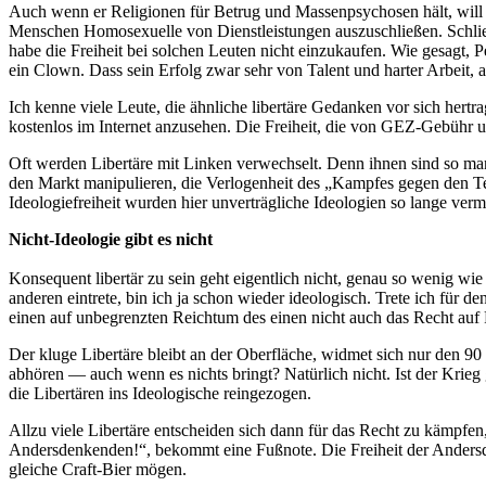
Auch wenn er Religionen für Betrug und Massenpsychosen hält, will er
Menschen Homosexuelle von Dienstleistungen auszuschließen. Schli
habe die Freiheit bei solchen Leuten nicht einzukaufen. Wie gesagt, Pe
ein Clown. Dass sein Erfolg zwar sehr von Talent und harter Arbeit,
Ich kenne viele Leute, die ähnliche libertäre Gedanken vor sich hertra
kostenlos im Internet anzusehen. Die Freiheit, die von GEZ-Gebühr un
Oft werden Libertäre mit Linken verwechselt. Denn ihnen sind so ma
den Markt manipulieren, die Verlogenheit des „Kampfes gegen den Terr
Ideologiefreiheit wurden hier unverträgliche Ideologien so lange verm
Nicht-Ideologie gibt es nicht
Konsequent libertär zu sein geht eigentlich nicht, genau so wenig wie 
anderen eintrete, bin ich ja schon wieder ideologisch. Trete ich für 
einen auf unbegrenzten Reichtum des einen nicht auch das Recht auf F
Der kluge Libertäre bleibt an der Oberfläche, widmet sich nur den 90 
abhören — auch wenn es nichts bringt? Natürlich nicht. Ist der Krie
die Libertären ins Ideologische reingezogen.
Allzu viele Libertäre entscheiden sich dann für das Recht zu kämpfen,
Andersdenkenden!“, bekommt eine Fußnote. Die Freiheit der Andersde
gleiche Craft-Bier mögen.