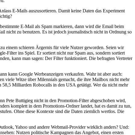
rd.
 Anlass E-Mails auszusortieren. Damit keine Daten das Experiment
ichtig?
e bestimmte E-Mail als Spam markieren, dann wird die Email beim
nicht zu benutzen. Es ist jedoch journalistisch nicht in Ordnung so
zu einem schieren Ärgernis für viele Nutzer geworden. Seien wir
ilter ins Spiel. Er sortiert nicht nur Spam aus, sondern sortiert
en, kann man sagen: Der Filter funktioniert. Die befragten Vertreter
, dann kann Google Werbeanzeigen verkaufen. Wahr ist aber auch:
en viele Witze über Milennials gemacht, die ihre Mailbox nicht mehr
n 58,5 Milliarden Robocalls in den USA getätigt. Wer da nicht mehr
nn Pete Buttigieg nicht in den Promotion-Filter abgeschoben wird,
ders komplett in dem Promotions-Ordner landet, hat es damit zu tun,
stufen. Ohne diese Kontexte sind die Daten ziemlich wertlos. Die
 Outlook, Yahoo und andere Webmail-Provider wirklich anders? Und:
ansehen: Nutzen politische Kampagnen das Angebot, einen ersten