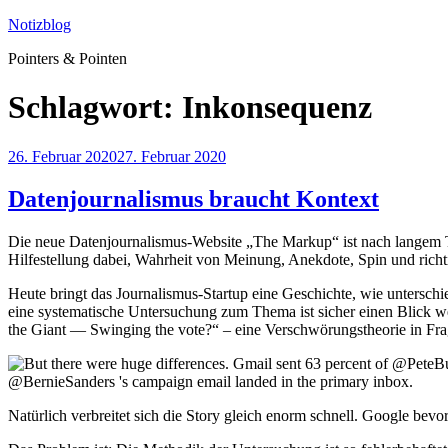
Zum
Notizblog
Inhalt
Pointers & Pointen
springen
Schlagwort:
Inkonsequenz
Veröffentlicht
26. Februar 2020
27. Februar 2020
am
Datenjournalismus braucht Kontext
Die neue Datenjournalismus-Website „The Markup“ ist nach langem Tr
Hilfestellung dabei, Wahrheit von Meinung, Anekdote, Spin und richt
Heute bringt das Journalismus-Startup eine Geschichte, wie untersch
eine systematische Untersuchung zum Thema ist sicher einen Blick wer
the Giant — Swinging the vote?“ – eine Verschwörungstheorie in Fr
Natürlich verbreitet sich die Story gleich enorm schnell. Google bevor