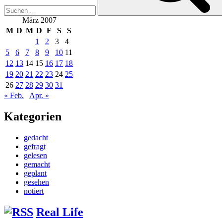
März 2007
M
D
M
D
F
S
S
1
2
3
4
5
6
7
8
9
10
11
12
13
14
15
16
17
18
19
20
21
22
23
24
25
26
27
28
29
30
31
« Feb.
Apr. »
Kategorien
gedacht
gefragt
gelesen
gemacht
geplant
gesehen
notiert
Real Life