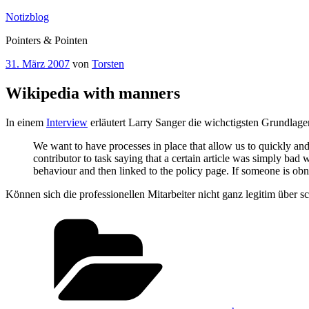
Zum
Notizblog
Inhalt
Pointers & Pointen
springen
Veröffentlicht
31. März 2007
von
Torsten
am
Wikipedia with manners
In einem
Interview
erläutert Larry Sanger die wichctigsten Grundlage
We want to have processes in place that allow us to quickly and
contributor to task saying that a certain article was simply ba
behaviour and then linked to the policy page. If someone is ob
Können sich die professionellen Mitarbeiter nicht ganz legitim über s
Kategorien