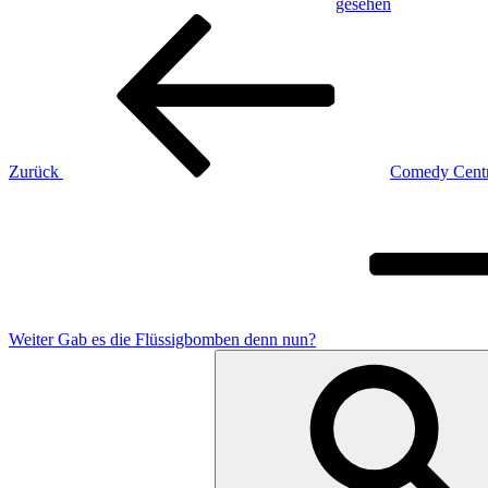
gesehen
Beitragsnavigation
Vorheriger
Beitrag
Zurück
Comedy Centra
Nächster
Beitrag
Weiter
Gab es die Flüssigbomben denn nun?
Suche
nach: