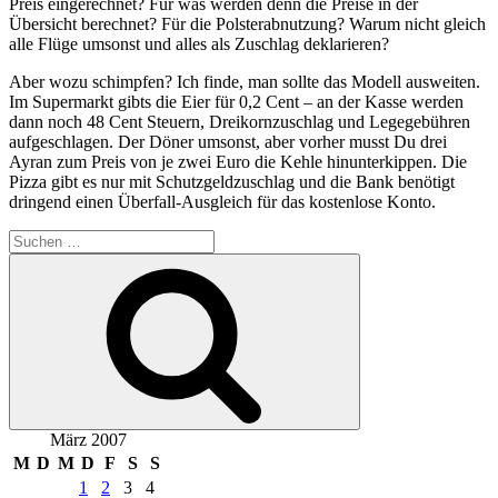
Preis eingerechnet? Für was werden denn die Preise in der
Übersicht berechnet? Für die Polsterabnutzung? Warum nicht gleich
alle Flüge umsonst und alles als Zuschlag deklarieren?
Aber wozu schimpfen? Ich finde, man sollte das Modell ausweiten.
Im Supermarkt gibts die Eier für 0,2 Cent – an der Kasse werden
dann noch 48 Cent Steuern, Dreikornzuschlag und Legegebühren
aufgeschlagen. Der Döner umsonst, aber vorher musst Du drei
Ayran zum Preis von je zwei Euro die Kehle hinunterkippen. Die
Pizza gibt es nur mit Schutzgeldzuschlag und die Bank benötigt
dringend einen Überfall-Ausgleich für das kostenlose Konto.
Suchen
nach:
Suchen
März 2007
M
D
M
D
F
S
S
1
2
3
4