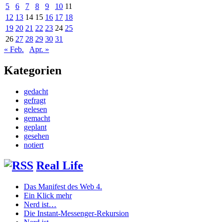
5
6
7
8
9
10
11
12
13
14
15
16
17
18
19
20
21
22
23
24
25
26
27
28
29
30
31
« Feb.
Apr. »
Kategorien
gedacht
gefragt
gelesen
gemacht
geplant
gesehen
notiert
Real Life
Das Manifest des Web 4.
Ein Klick mehr
Nerd ist…
Die Instant-Messenger-Rekursion