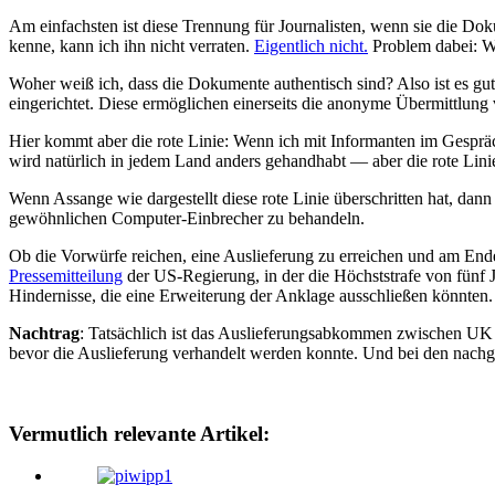
Am einfachsten ist diese Trennung für Journalisten, wenn sie die D
kenne, kann ich ihn nicht verraten.
Eigentlich nicht.
Problem dabei: Wo
Woher weiß ich, dass die Dokumente authentisch sind? Also ist es gu
eingerichtet. Diese ermöglichen einerseits die anonyme Übermittlung
Hier kommt aber die rote Linie: Wenn ich mit Informanten im Gespräch b
wird natürlich in jedem Land anders gehandhabt — aber die rote Linie
Wenn Assange wie dargestellt diese rote Linie überschritten hat, da
gewöhnlichen Computer-Einbrecher zu behandeln.
Ob die Vorwürfe reichen, eine Auslieferung zu erreichen und am Ende
Pressemitteilung
der US-Regierung, in der die Höchststrafe von fünf 
Hindernisse, die eine Erweiterung der Anklage ausschließen könnten.
Nachtrag
: Tatsächlich ist das Auslieferungsabkommen zwischen UK
bevor die Auslieferung verhandelt werden konnte. Und bei den nachgere
Vermutlich relevante Artikel: