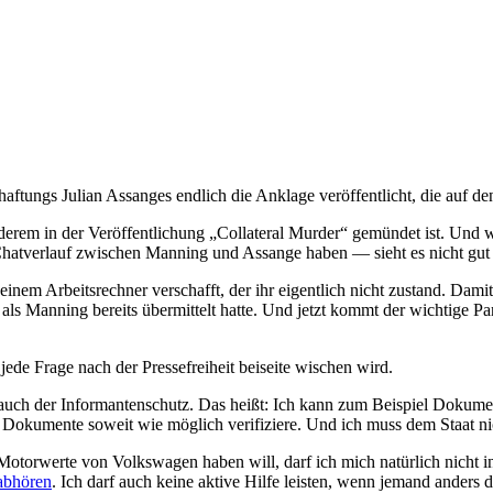
ftungs Julian Assanges endlich die Anklage veröffentlicht, die auf den 
derem in der Veröffentlichung „Collateral Murder“ gemündet ist. Un
Chatverlauf zwischen Manning und Assange haben — sieht es nicht gut
em Arbeitsrechner verschafft, der ihr eigentlich nicht zustand. Damit
s Manning bereits übermittelt hatte. Und jetzt kommt der wichtige Par
ch jede Frage nach der Pressefreiheit beiseite wischen wird.
hört auch der Informantenschutz. Das heißt: Ich kann zum Beispiel Doku
ie Dokumente soweit wie möglich verifiziere. Und ich muss dem Staat ni
 Motorwerte von Volkswagen haben will, darf ich mich natürlich nicht
abhören
. Ich darf auch keine aktive Hilfe leisten, wenn jemand anders