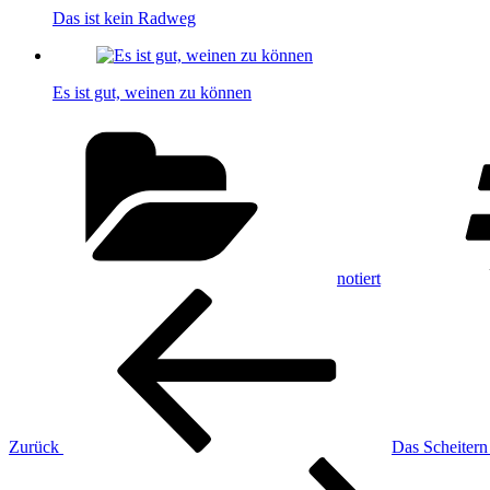
Das ist kein Radweg
Es ist gut, weinen zu können
Kategorien
notiert
Beitragsnavigation
Vorheriger
Beitrag
Zurück
Das Scheitern
Nächster
Beitrag