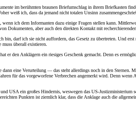
okumente im berühmten braunen Briefumschlag in ihrem Briefkasten fi
her weiß ich, dass da jemand nicht totalen Unsinn zusammengeschrie
t, wenn ich dem Informanten dazu einige Fragen stellen kann. Mittlerw
 von Dokumenten, aber auch den direkten Kontakt mit recherchierenden
in, darf ich sie nicht auffordern, das Gesetz zu übertreten. Und erst rec
 muss überall existieren.
nn hat er den Anklägern ein riesiges Geschenk gemacht. Denn es ermögl
 dann eine Verurteilung — das steht allerdings noch in den Sternen. 
Jahren für das vorgeworfene Verbrechen angemerkt wird. Denn wenn Ass
 und USA ein großes Hindernis, weswegen das US-Justizministerium sc
ichten Punkten ist ziemlich klar, dass die Anklage auch die allgemeine