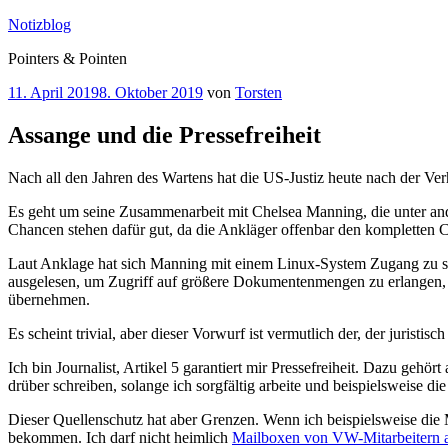
Zum
Notizblog
Inhalt
Pointers & Pointen
springen
Veröffentlicht
11. April 2019
8. Oktober 2019
von
Torsten
am
Assange und die Pressefreiheit
Nach all den Jahren des Wartens hat die US-Justiz heute nach der Verha
Es geht um seine Zusammenarbeit mit Chelsea Manning, die unter an
Chancen stehen dafür gut, da die Ankläger offenbar den kompletten 
Laut Anklage hat sich Manning mit einem Linux-System Zugang zu sein
ausgelesen, um Zugriff auf größere Dokumentenmengen zu erlangen, al
übernehmen.
Es scheint trivial, aber dieser Vorwurf ist vermutlich der, der juristis
Ich bin Journalist, Artikel 5 garantiert mir Pressefreiheit. Dazu ge
drüber schreiben, solange ich sorgfältig arbeite und beispielsweise d
Dieser Quellenschutz hat aber Grenzen. Wenn ich beispielsweise die
bekommen. Ich darf nicht heimlich
Mailboxen von VW-Mitarbeitern 