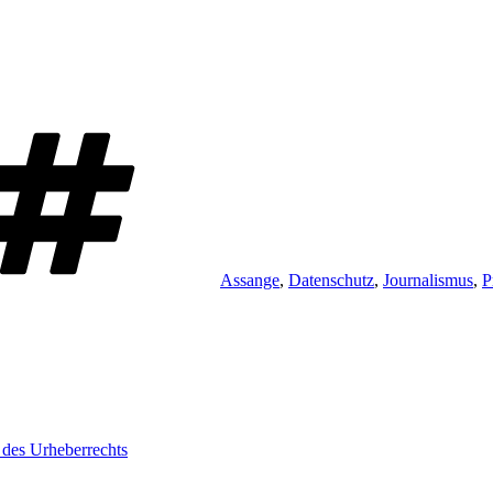
Schlagwörter
Assange
,
Datenschutz
,
Journalismus
,
P
 des Urheberrechts