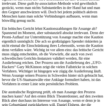
irrelevant. Diese
guilt-by-association
-Methode wird gewöhnlich
gezückt, wenn man nichts Substantielles in der Hand hat und man
den Gegner anschwärzen will. Doch bei jedem politisch aktiven
Menschen kann man solche Verbindungen aufbauen, wenn man
böswillig genug sucht.
Ein britisches Gericht lehnt Kautionszahlungen für Assange ab?
Spannend im Moment, aber substanziell absolut irrelevant. Denn der
Promi-Auflauf zur Unterstützung von Assange machte eine Kaution
eigentlich unmöglich: Die ach so großzügigen Spender riskierten ja
nicht einmal die Einschränkung ihres Lebensstils, wenn die Kaution
denn verfallen wäre. Wichtig ist vor allem eins: das britische Gericht
muss zügig entscheiden, ob die Vorwürfe, die auch von zwei
schwedischen Gerichts-Instanzen validiert werden, für eine
Auslieferung reichen. Der Prozess um die Auslieferung des „UFO-
Hackers“ Gary McKinnon zeigt die vielen Fallstricke in solchen
Verfahren. Wichtiger ist hingegen wie zügig die Auslieferung läuft.
Wenn Assange seinen Prozess in Schweden hinter sich gebracht hat,
bevor die US-Staatsanwälte eine Anklage formuliert haben, ist das
Verfahren in erster Linie sein persönliches Problem.
Die australische Regierung prüft, ob man Assange den Prozess
machen kann? Auf den ersten Blick Theaterdonner, auf den zweiten
Blick aber durchaus im Interesse von Assange, wenn er denn je in
sein Geburtsland zurückkehren will. Daniel Elsberg, der die