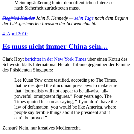
Meinungsäußerung hinter dem öffentlichen Interesse
nach Sicherheit zurücktreten muss.
Siegfried Kauder
John F. Kennedy —
zehn Tage
nach dem Beginn
der CIA-gesteuerten Invasion der Schweinebucht.
Veröffentlicht
4. April 2010
am
Es muss nicht immer China sein…
Clark Hoyt
berichtet in der New York Times
über einen Kotau des
Schwesterblatts International Herald Tribune gegenüber der Familie
des Präsidenten Singapurs:
Lee Kuan Yew once testified, according to The Times,
that he designed the draconian press laws to make sure
that “journalists will not appear to be all-wise, all-
powerful, omnipotent figures.” Four years ago, The
Times quoted his son as saying, “If you don’t have the
law of defamation, you would be like America, where
people say terrible things about the president and it
can’t be proved.”
Zensur? Nein, nur kreatives Medienrecht.