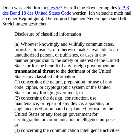
Doch was steht drin im
Gesetz
? Es soll eine Erweiterung des
§ 798
des Band 18 des United States Code
werden. Ich versuche mich mal
an einer Begradigung. Die vorgeschlagenen Neuerungen sind
fett
,
Streichungen
gestrichen
.
Disclosure of classified information
(a) Whoever knowingly and willfully communicates,
furnishes, transmits, or otherwise makes available to an
unauthorized person, or publishes, or uses in any
manner prejudicial to the safety or interest of the United
States or for the benefit of any foreign government
or
transnational threat
to the detriment of the United
States any classified information—
(1) concerning the nature, preparation, or use of any
code, cipher, or cryptographic system of the United
States or any foreign government; or
(2) concerning the design, construction, use,
maintenance, or repair of any device, apparatus, or
appliance used or prepared or planned for use by the
United States or any foreign government for
cryptographic or communication intelligence purposes;
or
(3) concerning the communication intelligence activities