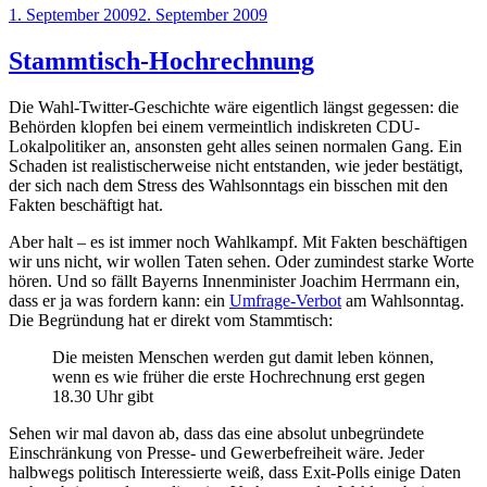
Veröffentlicht
1. September 2009
2. September 2009
am
Stammtisch-Hochrechnung
Die Wahl-Twitter-Geschichte wäre eigentlich längst gegessen: die
Behörden klopfen bei einem vermeintlich indiskreten CDU-
Lokalpolitiker an, ansonsten geht alles seinen normalen Gang. Ein
Schaden ist realistischerweise nicht entstanden, wie jeder bestätigt,
der sich nach dem Stress des Wahlsonntags ein bisschen mit den
Fakten beschäftigt hat.
Aber halt – es ist immer noch Wahlkampf. Mit Fakten beschäftigen
wir uns nicht, wir wollen Taten sehen. Oder zumindest starke Worte
hören. Und so fällt Bayerns Innenminister Joachim Herrmann ein,
dass er ja was fordern kann: ein
Umfrage-Verbot
am Wahlsonntag.
Die Begründung hat er direkt vom Stammtisch:
Die meisten Menschen werden gut damit leben können,
wenn es wie früher die erste Hochrechnung erst gegen
18.30 Uhr gibt
Sehen wir mal davon ab, dass das eine absolut unbegründete
Einschränkung von Presse- und Gewerbefreiheit wäre. Jeder
halbwegs politisch Interessierte weiß, dass Exit-Polls einige Daten