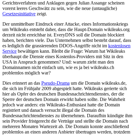
Gerichtsverfahren und Anklagen gegen Julian Assange scheinen
vorerst leeres Geschwätz zu sein, wie die neue (untaugliche)
Gesetzesinitiative
zeigt.
Der unmittelbare Eindruck einer Attacke, eines Informationskriegs
um Wikileaks entsteht daher, dass die Haupt-Domain wikileaks.org
derzeit nicht erreichbar ist. EveryDNS soll die Domain blockiert
haben, berichten viele. Das Unternehmen selbst besteht darauf, dass
es lediglich die grassierenden DDOS-Angriffe nicht im
kostenlosen
Service
bewältigen kann. Bleibt die Frage: Warum hat Wikileaks
überhaupt die Dienste eines Kostenlos-Providers mit Sitz in den
USA in Anspruch genommen? Und: warum zieht man den
Domainnamen nicht einfach um, wie es ja bei wikileaks.ch
problemlos möglich war?
Dies erinnert an das
Pseudo-Drama
um die Domain wikileaks.de,
die sich im Frühjahr 2009 abgespielt hatte. Wikileaks gerierte sich
hier als Opfer des deutschen Bundesnachrichtendienstes, der die
Sperre der deutschen Domain erwirkt haben sollte. Die Wahrheit
jedoch war anders: ein Wikileaks-Enthusiast hatte die Domain
registriert und danach versucht illegal die Domain des
Bundesnachrichtendienstes zu übernehmen. Daraufhin kündigte ihm
sein Provider fristgerecht die Verträge und stellte die Domain nach
mehreren Monaten Wartezeit ab. Die Domain konnte anschließend
problemlos an einen anderen Anbieter übertragen werden, trotzdem