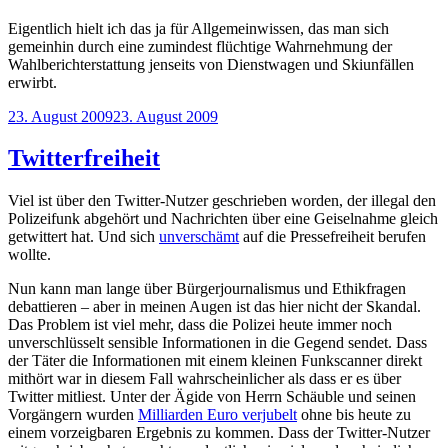
Eigentlich hielt ich das ja für Allgemeinwissen, das man sich
gemeinhin durch eine zumindest flüchtige Wahrnehmung der
Wahlberichterstattung jenseits von Dienstwagen und Skiunfällen
erwirbt.
Veröffentlicht
23. August 2009
23. August 2009
am
Twitterfreiheit
Viel ist über den Twitter-Nutzer geschrieben worden, der illegal den
Polizeifunk abgehört und Nachrichten über eine Geiselnahme gleich
getwittert hat. Und sich
unverschämt
auf die Pressefreiheit berufen
wollte.
Nun kann man lange über Bürgerjournalismus und Ethikfragen
debattieren – aber in meinen Augen ist das hier nicht der Skandal.
Das Problem ist viel mehr, dass die Polizei heute immer noch
unverschlüsselt sensible Informationen in die Gegend sendet. Dass
der Täter die Informationen mit einem kleinen Funkscanner direkt
mithört war in diesem Fall wahrscheinlicher als dass er es über
Twitter mitliest. Unter der Ägide von Herrn Schäuble und seinen
Vorgängern wurden
Milliarden Euro verjubelt
ohne bis heute zu
einem vorzeigbaren Ergebnis zu kommen. Dass der Twitter-Nutzer