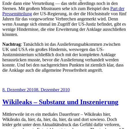
Ende dann eine Verurteilung — das steht allerdings noch in den
Sternen. Mit großem Misstrauen sehe ich zum Beispiel den
Part der
Pressemitteilung
der US-Regierung, in der die Höchststrafe von fünf
Jahren für das vorgeworfene Verbrechen angemerkt wird. Denn
wenn Assange sich einmal im Zugriff der US-Justiz befindet, gibt es
wenige Hindernisse, die eine Erweiterung der Anklage ausschließen
könnten.
Nachtrag
: Tatsächlich ist das Auslieferungsabkommen zwischen
UK und USA ein großes Hindernis, weswegen das US-
Justizministerium schließlich doch mit der kompletten Anklage
herausrücken musste, bevor die Auslieferung verhandelt werden
konnte. Und bei den nachgereichten Punkten ist ziemlich klar, dass
die Anklage auch die allgemeine Pressefreiheit angreift.
Veröffentlicht
8. Dezember 2010
8. Dezember 2010
am
Wikileaks – Substanz und Inszenierung
Mittlerweile ist es ein mediales Dauerfeuer – Wikileaks hier,
Wikileaks da, hier, da, hier, da, hier, da und dort sowieso. Doch
leider geht unter dem Aktualitätsdruck das Gefühl dafür verloren,