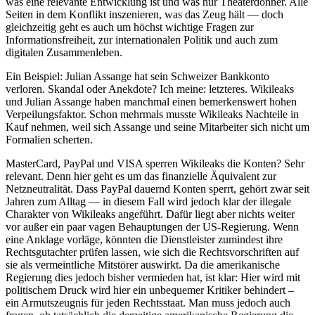
was eine relevante Entwicklung ist und was nur Theaterdonner. Alle
Seiten in dem Konflikt inszenieren, was das Zeug hält — doch
gleichzeitig geht es auch um höchst wichtige Fragen zur
Informationsfreiheit, zur internationalen Politik und auch zum
digitalen Zusammenleben.
Ein Beispiel: Julian Assange hat sein Schweizer Bankkonto
verloren. Skandal oder Anekdote? Ich meine: letzteres. Wikileaks
und Julian Assange haben manchmal einen bemerkenswert hohen
Verpeilungsfaktor. Schon mehrmals musste Wikileaks Nachteile in
Kauf nehmen, weil sich Assange und seine Mitarbeiter sich nicht um
Formalien scherten.
MasterCard, PayPal und VISA sperren Wikileaks die Konten? Sehr
relevant. Denn hier geht es um das finanzielle Äquivalent zur
Netzneutralität. Dass PayPal dauernd Konten sperrt, gehört zwar seit
Jahren zum Alltag — in diesem Fall wird jedoch klar der illegale
Charakter von Wikileaks angeführt. Dafür liegt aber nichts weiter
vor außer ein paar vagen Behauptungen der US-Regierung. Wenn
eine Anklage vorläge, könnten die Dienstleister zumindest ihre
Rechtsgutachter prüfen lassen, wie sich die Rechtsvorschriften auf
sie als vermeintliche Mitstörer auswirkt. Da die amerikanische
Regierung dies jedoch bisher vermieden hat, ist klar: Hier wird mit
politischem Druck wird hier ein unbequemer Kritiker behindert –
ein Armutszeugnis für jeden Rechtsstaat. Man muss jedoch auch