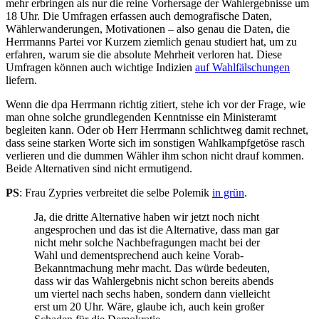
mehr erbringen als nur die reine Vorhersage der Wahlergebnisse um
18 Uhr. Die Umfragen erfassen auch demografische Daten,
Wählerwanderungen, Motivationen – also genau die Daten, die
Herrmanns Partei vor Kurzem ziemlich genau studiert hat, um zu
erfahren, warum sie die absolute Mehrheit verloren hat. Diese
Umfragen können auch wichtige Indizien
auf Wahlfälschungen
liefern.
Wenn die dpa Herrmann richtig zitiert, stehe ich vor der Frage, wie
man ohne solche grundlegenden Kenntnisse ein Ministeramt
begleiten kann. Oder ob Herr Herrmann schlichtweg damit rechnet,
dass seine starken Worte sich im sonstigen Wahlkampfgetöse rasch
verlieren und die dummen Wähler ihm schon nicht drauf kommen.
Beide Alternativen sind nicht ermutigend.
PS
: Frau Zypries verbreitet die selbe Polemik
in grün
.
Ja, die dritte Alternative haben wir jetzt noch nicht
angesprochen und das ist die Alternative, dass man gar
nicht mehr solche Nachbefragungen macht bei der
Wahl und dementsprechend auch keine Vorab-
Bekanntmachung mehr macht. Das würde bedeuten,
dass wir das Wahlergebnis nicht schon bereits abends
um viertel nach sechs haben, sondern dann vielleicht
erst um 20 Uhr. Wäre, glaube ich, auch kein großer