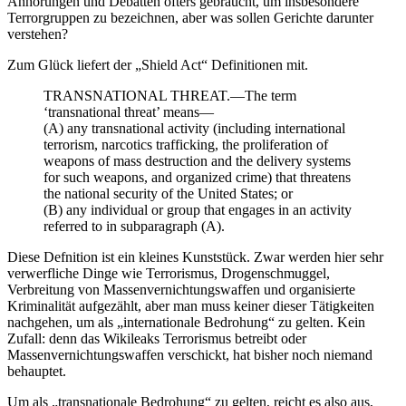
Anhörungen und Debatten öfters gebraucht, um insbesondere
Terrorgruppen zu bezeichnen, aber was sollen Gerichte darunter
verstehen?
Zum Glück liefert der „Shield Act“ Definitionen mit.
TRANSNATIONAL THREAT.—The term
‘transnational threat’ means—
(A) any transnational activity (including international
terrorism, narcotics trafficking, the proliferation of
weapons of mass destruction and the delivery systems
for such weapons, and organized crime) that threatens
the national security of the United States; or
(B) any individual or group that engages in an activity
referred to in subparagraph (A).
Diese Defnition ist ein kleines Kunststück. Zwar werden hier sehr
verwerfliche Dinge wie Terrorismus, Drogenschmuggel,
Verbreitung von Massenvernichtungswaffen und organisierte
Kriminalität aufgezählt, aber man muss keiner dieser Tätigkeiten
nachgehen, um als „internationale Bedrohung“ zu gelten. Kein
Zufall: denn das Wikileaks Terrorismus betreibt oder
Massenvernichtungswaffen verschickt, hat bisher noch niemand
behauptet.
Um als „transnationale Bedrohung“ zu gelten, reicht es also aus,