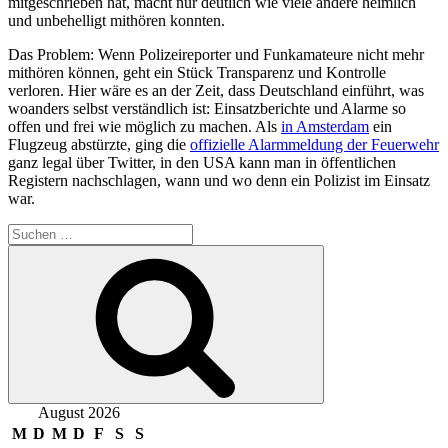
mitgeschrieben hat, macht nur deutlich wie viele andere heimlich
und unbehelligt mithören konnten.
Das Problem: Wenn Polizeireporter und Funkamateure nicht mehr
mithören können, geht ein Stück Transparenz und Kontrolle
verloren. Hier wäre es an der Zeit, dass Deutschland einführt, was
woanders selbst verständlich ist: Einsatzberichte und Alarme so
offen und frei wie möglich zu machen. Als
in Amsterdam
ein
Flugzeug abstürzte, ging die
offizielle Alarmmeldung der Feuerwehr
ganz legal über Twitter, in den USA kann man in öffentlichen
Registern nachschlagen, wann und wo denn ein Polizist im Einsatz
war.
Suchen
nach:
Suchen
August 2026
M
D
M
D
F
S
S