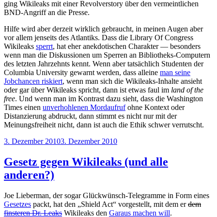
ging Wikileaks mit einer Revolverstory über den vermeintlichen
BND-Angriff an die Presse.
Hilfe wird aber derzeit wirklich gebraucht, in meinen Augen aber
vor allem jenseits des Atlantiks. Dass die Library Of Congress
Wikileaks
sperrt
, hat eher anekdotischen Charakter — besonders
wenn man die Diskussionen um Sperren an Bibliotheks-Computern
des letzten Jahrzehnts kennt. Wenn aber tatsächlich Studenten der
Columbia University gewarnt werden, dass alleine
man seine
Jobchancen riskiert
, wenn man sich die Wikileaks-Inhalte ansieht
oder gar über Wikileaks spricht, dann ist etwas faul im
land of the
free
. Und wenn man im Kontrast dazu sieht, dass die Washington
Times einen
unverhohlenen Mordaufruf
ohne Kontext oder
Distanzierung abdruckt, dann stimmt es nicht nur mit der
Meinungsfreiheit nicht, dann ist auch die Ethik schwer verrutscht.
Veröffentlicht
3. Dezember 2010
3. Dezember 2010
am
Gesetz gegen Wikileaks (und alle
anderen?)
Joe Lieberman, der sogar Glückwünsch-Telegramme in Form eines
Gesetzes
packt, hat den „Shield Act“ vorgestellt, mit dem er
dem
finsteren Dr. Leaks
Wikileaks den
Garaus machen will
.