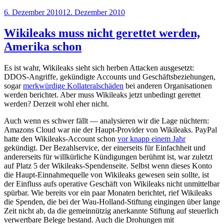
Veröffentlicht
6. Dezember 2010
12. Dezember 2010
am
Wikileaks muss nicht gerettet werden,
Amerika schon
Es ist wahr, Wikileaks sieht sich herben Attacken ausgesetzt:
DDOS-Angriffe, gekündigte Accounts und Geschäftsbeziehungen,
sogar
merkwürdige Kollateralschäden
bei anderen Organisationen
werden berichtet. Aber muss Wikileaks jetzt unbedingt gerettet
werden? Derzeit wohl eher nicht.
Auch wenn es schwer fällt — analysieren wir die Lage nüchtern:
Amazons Cloud war nie der Haupt-Provider von Wikileaks. PayPal
hatte den Wikileaks-Account schon
vor knapp einem Jahr
gekündigt. Der Bezahlservice, der einerseits für Einfachheit und
andererseits für willkürliche Kündigungen berühmt ist, war zuletzt
auf Platz 5 der Wikileaks-Spendenseite. Selbst wenn dieses Konto
die Haupt-Einnahmequelle von Wikileaks gewesen sein sollte, ist
der Einfluss aufs operative Geschäft von Wikileaks nicht unmittelbar
spürbar. Wie bereits vor ein paar Monaten berichtet, rief Wikileaks
die Spenden, die bei der Wau-Holland-Stiftung eingingen über lange
Zeit nicht ab, da die gemeinnützig anerkannte Stiftung auf steuerlich
verwertbare Belege bestand. Auch die Drohungen mit