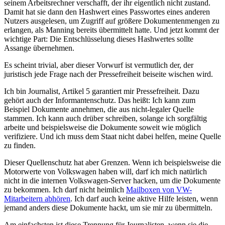
seinem Arbeitsrechner verschafft, der ihr eigentlich nicht zustand.
Damit hat sie dann den Hashwert eines Passwortes eines anderen
Nutzers ausgelesen, um Zugriff auf größere Dokumentenmengen zu
erlangen, als Manning bereits übermittelt hatte. Und jetzt kommt der
wichtige Part: Die Entschlüsselung dieses Hashwertes sollte
Assange übernehmen.
Es scheint trivial, aber dieser Vorwurf ist vermutlich der, der
juristisch jede Frage nach der Pressefreiheit beiseite wischen wird.
Ich bin Journalist, Artikel 5 garantiert mir Pressefreiheit. Dazu
gehört auch der Informantenschutz. Das heißt: Ich kann zum
Beispiel Dokumente annehmen, die aus nicht-legaler Quelle
stammen. Ich kann auch drüber schreiben, solange ich sorgfältig
arbeite und beispielsweise die Dokumente soweit wie möglich
verifiziere. Und ich muss dem Staat nicht dabei helfen, meine Quelle
zu finden.
Dieser Quellenschutz hat aber Grenzen. Wenn ich beispielsweise die
Motorwerte von Volkswagen haben will, darf ich mich natürlich
nicht in die internen Volkswagen-Server hacken, um die Dokumente
zu bekommen. Ich darf nicht heimlich
Mailboxen von VW-
Mitarbeitern abhören
. Ich darf auch keine aktive Hilfe leisten, wenn
jemand anders diese Dokumente hackt, um sie mir zu übermitteln.
Am einfachsten ist diese Trennung für Journalisten, wenn sie die