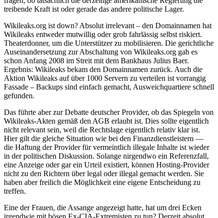
fragen, ob tatsächlich die derzeitige amerikanische Regierung die
treibende Kraft ist oder gerade das andere politische Lager.
Wikileaks.org ist down? Absolut irrelevant – den Domainnamen hat
Wikileaks entweder mutwillig oder grob fahrlässig selbst riskiert.
Theaterdonner, um die Unterstützer zu mobilisieren. Die gerichtliche
Auseinandersetzung zur Abschaltung von Wikileaks.org gab es
schon Anfang 2008 im Streit mit dem Bankhaus Julius Baer.
Ergebnis: Wikileaks bekam den Domainnamen zurück. Auch die
Aktion Wikileaks auf über 1000 Servern zu verteilen ist vorrangig
Fassade – Backups sind einfach gemacht, Ausweichquartiere schnell
gefunden.
Das führte aber zur Debatte deutscher Provider, ob das Spiegeln von
Wikileaks-Akten gemäß den AGB erlaubt ist. Dies sollte eigentlich
nicht relevant sein, weil die Rechtslage eigentlich relativ klar ist.
Hier gilt die gleiche Situation wie bei den Finanzdienstleistern —
die Haftung der Provider für vermeintlich illegale Inhalte ist wieder
in der politischen Diskussion. Solange nirgendwo ein Referenzfall,
eine Anzeige oder gar ein Urteil existiert, können Hosting-Provider
nicht zu den Richtern über legal oder illegal gemacht werden. Sie
haben aber freilich die Möglichkeit eine eigene Entscheidung zu
treffen.
Eine der Frauen, die Assange angezeigt hatte, hat um drei Ecken
irgendwie mit bösen Ex-CIA-Extremisten zu tun? Derzeit absolut