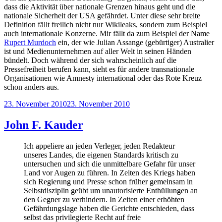
dass die Aktivität über nationale Grenzen hinaus geht und die
nationale Sicherheit der USA gefährdet. Unter diese sehr breite
Definition fällt freilich nicht nur Wikileaks, sondern zum Beispiel
auch internationale Konzerne. Mir fällt da zum Beispiel der Name
Rupert Murdoch
ein, der wie Julian Assange (gebürtiger) Australier
ist und Medienunternehmen auf aller Welt in seinen Händen
bündelt. Doch während der sich wahrscheinlich auf die
Pressefreiheit berufen kann, sieht es für andere transnationale
Organisationen wie Amnesty international oder das Rote Kreuz
schon anders aus.
Veröffentlicht
23. November 2010
23. November 2010
am
John F. Kauder
Ich appeliere an jeden Verleger, jeden Redakteur
unseres Landes, die eigenen Standards kritisch zu
untersuchen und sich die unmittelbare Gefahr für unser
Land vor Augen zu führen. In Zeiten des Kriegs haben
sich Regierung und Presse schon früher gemeinsam in
Selbstdisziplin geübt um unautorisierte Enthüllungen an
den Gegner zu verhindern. In Zeiten einer erhöhten
Gefährdungslage haben die Gerichte entschieden, dass
selbst das privilegierte Recht auf freie