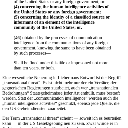
of the United States or any foreign government;
or
(4) concerning the human intelligence activities of
the United States or any foreign government;
(5) concerning the identity of a classified source or
informant of an element of the intelligence
community of the United States; or.
(
4
6
) obtained by the processes of communication
intelligence from the communications of any foreign
government, knowing the same to have been obtained
by such processes—
Shall be fined under this title or imprisoned not more
than ten years, or both.
Eine wesentliche Neuerung in Liebermans Entwurf ist der Begriff
„transnational threat“. Es ist nicht mehr nur der ein Verräter, der
gegnerischen Regierungen zuarbeitet, auch wer „transnationalen
Bedrohungen“ Staatsgeheimnisse jeder Art enthüllt, muss bestraft
werden. Statt der „communication intelligence“ werden auch die
„human intelligence activities“ geschützt, ebenso jede Quelle, die
den US-Geheimdiensten zuarbeitet.
Der Term „transnational threat“ scheint — soweit ich es beurteilen
kann — in der US-Gesetzgebung neu zu sein. Zwar wurde er in