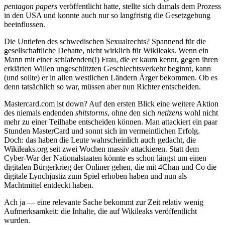
pentagon papers
veröffentlicht hatte, stellte sich damals dem Prozess
in den USA und konnte auch nur so langfristig die Gesetzgebung
beeinflussen.
Die Untiefen des schwedischen Sexualrechts? Spannend für die
gesellschaftliche Debatte, nicht wirklich für Wikileaks. Wenn ein
Mann mit einer schlafenden(!) Frau, die er kaum kennt, gegen ihren
erklärten Willen ungeschützten Geschlechtsverkehr beginnt, kann
(und sollte) er in allen westlichen Ländern Ärger bekommen. Ob es
denn tatsächlich so war, müssen aber nun Richter entscheiden.
Mastercard.com ist down? Auf den ersten Blick eine weitere Aktion
des niemals endenden
shitstorms
, ohne den sich
netizens
wohl nicht
mehr zu einer Teilhabe entscheiden können. Man attackiert ein paar
Stunden MasterCard und sonnt sich im vermeintlichen Erfolg.
Doch: das haben die Leute wahrscheinlich auch gedacht, die
Wikileaks.org seit zwei Wochen massiv attackieren. Statt dem
Cyber-War der Nationalstaaten könnte es schon längst um einen
digitalen Bürgerkrieg der Onliner gehen, die mit 4Chan und Co die
digitale Lynchjustiz zum Spiel erhoben haben und nun als
Machtmittel entdeckt haben.
Ach ja — eine relevante Sache bekommt zur Zeit relativ wenig
Aufmerksamkeit: die Inhalte, die auf Wikileaks veröffentlicht
wurden.