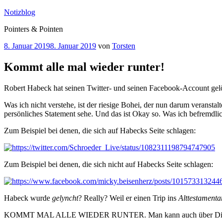
Zum
Notizblog
Inhalt
Pointers & Pointen
springen
Veröffentlicht
8. Januar 2019
8. Januar 2019
von
Torsten
am
Kommt alle mal wieder runter!
Robert Habeck hat seinen Twitter- und seinen Facebook-Account gelösch
Was ich nicht verstehe, ist der riesige Bohei, der nun darum veransta
persönliches Statement sehe. Und das ist Okay so. Was ich befremdlich
Zum Beispiel bei denen, die sich auf Habecks Seite schlagen:
Zum Beispiel bei denen, die sich nicht auf Habecks Seite schlagen:
Habeck wurde
gelyncht
? Really? Weil er einen Trip ins
Alttestamenta
KOMMT MAL ALLE WIEDER RUNTER. Man kann auch über Dinge disku