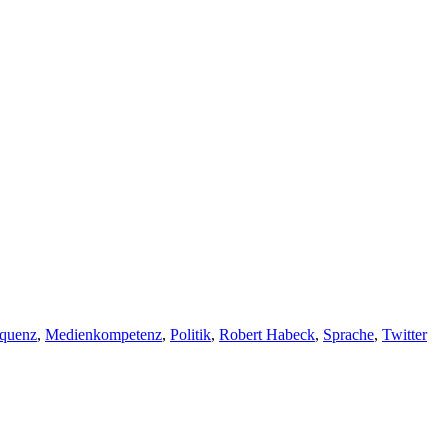
quenz
,
Medienkompetenz
,
Politik
,
Robert Habeck
,
Sprache
,
Twitter