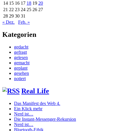
14
15
16
17
18
19
20
21
22
23
24
25
26
27
28
29
30
31
« Dez.
Feb. »
Kategorien
gedacht
gefragt
gelesen
gemacht
geplant
gesehen
notiert
Real Life
Das Manifest des Web 4.
Ein Klick mehr
Nerd ist…
Die Instant-Messenger-Rekursion
Nerd ist…
Bluetooth-Ethik