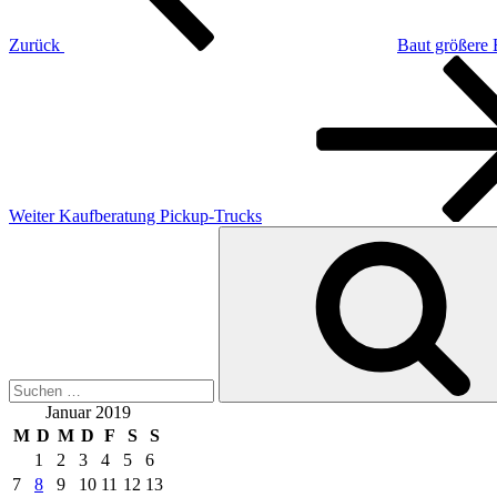
Zurück
Baut größere 
Nächster
Beitrag
Weiter
Kaufberatung Pickup-Trucks
Suchen
nach:
Januar 2019
M
D
M
D
F
S
S
1
2
3
4
5
6
7
8
9
10
11
12
13