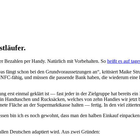
stläufer.
ber Bezahlen per Handy. Natürlich mit Vorbehalten. So
heißt es auf tag
„Das fängt schon bei den Grundvoraussetzungen an“, kritisiert Maike S
 NFC-fähig, und müssen die passende Bank haben, die wiederum eine ko
g erst einmal geklärt ist — fast jeder in der Zielgruppe hat bereits e
ht in Handtaschen und Rucksäcken, welches von zehn Handies wir jetzt 
te Fläche an der Supermarktkasse halten — fertig. In den viel zitierte
assen bin ich es noch gewohnt, dass man den halben Einkauf einpacken
allen Deutschen adaptiert wird. Aus zwei Gründen: