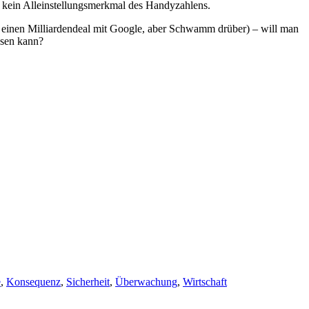
o kein Alleinstellungsmerkmal des Handyzahlens.
ur einen Milliardendeal mit Google, aber Schwamm drüber) – will man
ssen kann?
e
,
Konsequenz
,
Sicherheit
,
Überwachung
,
Wirtschaft