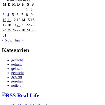
M
D
M
D
F
S
S
1
2
3
4
5
6
7
8
9
10
11
12
13
14
15
16
17
18
19
20
21
22
23
24
25
26
27
28
29
30
31
« Nov.
Jan. »
Kategorien
gedacht
gefragt
gelesen
gemacht
geplant
gesehen
notiert
Real Life