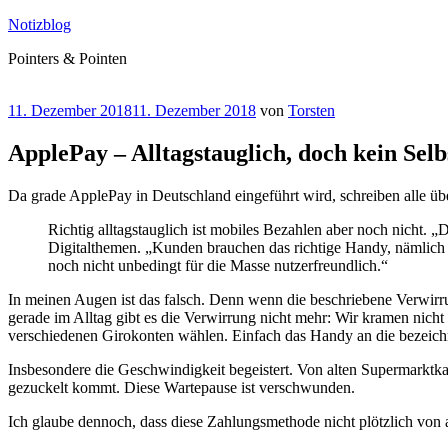
Zum
Notizblog
Inhalt
Pointers & Pointen
springen
Veröffentlicht
11. Dezember 2018
11. Dezember 2018
von
Torsten
am
ApplePay – Alltagstauglich, doch kein Selb
Da grade ApplePay in Deutschland eingeführt wird, schreiben alle ü
Richtig alltagstauglich ist mobiles Bezahlen aber noch nicht. 
Digitalthemen. „Kunden brauchen das richtige Handy, nämlich
noch nicht unbedingt für die Masse nutzerfreundlich.“
In meinen Augen ist das falsch. Denn wenn die beschriebene Verwirrun
gerade im Alltag gibt es die Verwirrung nicht mehr: Wir kramen nic
verschiedenen Girokonten wählen. Einfach das Handy an die bezeichne
Insbesondere die Geschwindigkeit begeistert. Von alten Supermarktk
gezuckelt kommt. Diese Wartepause ist verschwunden.
Ich glaube dennoch, dass diese Zahlungsmethode nicht plötzlich von 