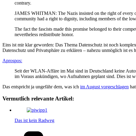
contrary.
JAMES WHITMAN: The Nazis insisted on the right of every ordi
community had a right to dignity, including members of the lowe
The fact the fascists made this promise belonged to their com
nevertheless redistribute honor.
Eins ist mir klar geworden: Das Thema Datenschutz ist noch komplex
Datenschutz und Privatsphäre zu erklären – nahezu unmöglich ist es 
Aprospos:
Seit der WLAN-Affäre im Mai sind in Deutschland keine Autos
im Voraus ankündigen, wo Aufnahmen geplant sind. Dies ist we
Das entspricht ja ungefähr dem, was ich
im August vorgeschlagen
hat
Vermutlich relevante Artikel:
Das ist kein Radweg
Kategorien