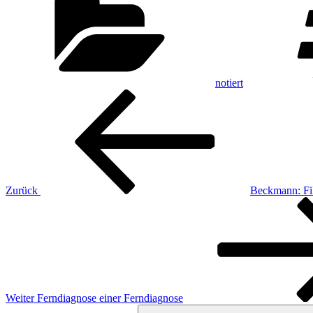
notiert
Beitragsnavigation
Vorheriger
Beitrag
Zurück
Beckmann: Fik
Nächster
Beitrag
Weiter
Ferndiagnose einer Ferndiagnose
Suchen