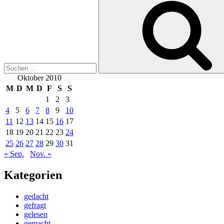
nach:
Oktober 2010
M
D
M
D
F
S
S
1
2
3
4
5
6
7
8
9
10
11
12
13
14
15
16
17
18
19
20
21
22
23
24
25
26
27
28
29
30
31
« Sep.
Nov. »
Kategorien
gedacht
gefragt
gelesen
gemacht