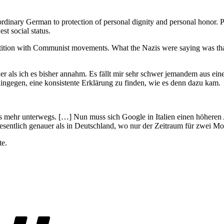
nary German to protection of personal dignity and personal honor. P
st social status.
petition with Communist movements. What the Nazis were saying was tha
er als ich es bisher annahm. Es fällt mir sehr schwer jemandem aus e
hingegen, eine konsistente Erklärung zu finden, wie es denn dazu kam.
 mehr unterwegs. […] Nun muss sich Google in Italien einen höheren 
sentlich genauer als in Deutschland, wo nur der Zeitraum für zwei M
te.
Schlagwörter