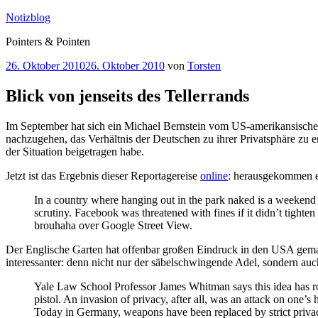
Zum
Notizblog
Inhalt
Pointers & Pointen
springen
Veröffentlicht
26. Oktober 2010
26. Oktober 2010
von
Torsten
am
Blick von jenseits des Tellerrands
Im September hat sich ein Michael Bernstein vom US-amerikansische
nachzugehen, das Verhältnis der Deutschen zu ihrer Privatsphäre zu e
der Situation beigetragen habe.
Jetzt ist das Ergebnis dieser Reportagereise
online
: herausgekommen ei
In a country where hanging out in the park naked is a weekend 
scrutiny. Facebook was threatened with fines if it didn’t tighte
brouhaha over Google Street View.
Der Englische Garten hat offenbar großen Eindruck in den USA gema
interessanter: denn nicht nur der säbelschwingende Adel, sondern au
Yale Law School Professor James Whitman says this idea has root
pistol. An invasion of privacy, after all, was an attack on one’s 
Today in Germany, weapons have been replaced by strict privacy