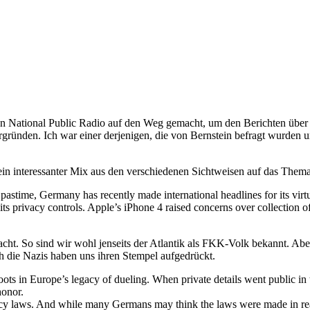
n National Public Radio auf den Weg gemacht, um den Berichten über
rgründen. Ich war einer derjenigen, die von Bernstein befragt wurden 
n interessanter Mix aus den verschiedenen Sichtweisen auf das Thema
pastime, Germany has recently made international headlines for its vir
n its privacy controls. Apple’s iPhone 4 raised concerns over collection 
cht. So sind wir wohl jenseits der Atlantik als FKK-Volk bekannt. A
ch die Nazis haben uns ihren Stempel aufgedrückt.
s in Europe’s legacy of dueling. When private details went public in t
honor.
 laws. And while many Germans may think the laws were made in reaction