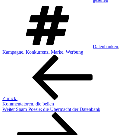
gesehen
Schlagwörter
Datenbanken
,
Kampagne
,
Konkurrenz
,
Marke
,
Werbung
Beitragsnavigation
Vorheriger
Beitrag
Zurück
Kommentatoren, die bellen
Nächster
Weiter
Spam-Poesie: die Übermacht der Datenbank
Beitrag