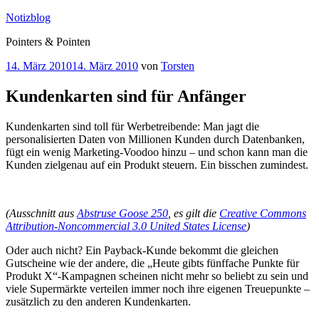
Zum
Notizblog
Inhalt
Pointers & Pointen
springen
Veröffentlicht
14. März 2010
14. März 2010
von
Torsten
am
Kundenkarten sind für Anfänger
Kundenkarten sind toll für Werbetreibende: Man jagt die
personalisierten Daten von Millionen Kunden durch Datenbanken,
fügt ein wenig Marketing-Voodoo hinzu – und schon kann man die
Kunden zielgenau auf ein Produkt steuern. Ein bisschen zumindest.
(Ausschnitt aus
Abstruse Goose 250
, es gilt die
Creative Commons
Attribution-Noncommercial 3.0 United States License
)
Oder auch nicht? Ein Payback-Kunde bekommt die gleichen
Gutscheine wie der andere, die „Heute gibts fünffache Punkte für
Produkt X“-Kampagnen scheinen nicht mehr so beliebt zu sein und
viele Supermärkte verteilen immer noch ihre eigenen Treuepunkte –
zusätzlich zu den anderen Kundenkarten.