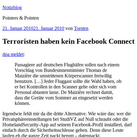
Zum
Notizblog
Inhalt
Pointers & Pointen
springen
Veröffentlicht
21. Januar 2010
21. Januar 2010
von
Torsten
am
Terroristen haben kein Facebook Connect
dpa meldet
:
Passagiere auf deutschen Flughäfen sollen nach einem
Vorschlag von Bundesinnenminister Thomas de
Maizière die umstrittenen Körperscanner freiwillig
benutzen. […] Jeder Fluggast sollte die Wahl haben, ob
er bei Kontrollen in den Scanner gehe oder sich vom
Personal abtasten lasse. De Maizière rechnet damit,
dass die Geräte vom Sommer an eingesetzt werden
können.
Irgendwie fehlt mir da die dritte Alternative. Wie wäre das: wer die
Privatsphäreeinstellungen bei StudiVZ auf Null schraubt oder die
HomelandSecurity-App auf seinem Facebook-Profil installiert, darf
einfach durch die Sicherheitsschleuse gehen. Denn diese Leute
laufen eh die ganze Zeit nackt herum – datennackt.