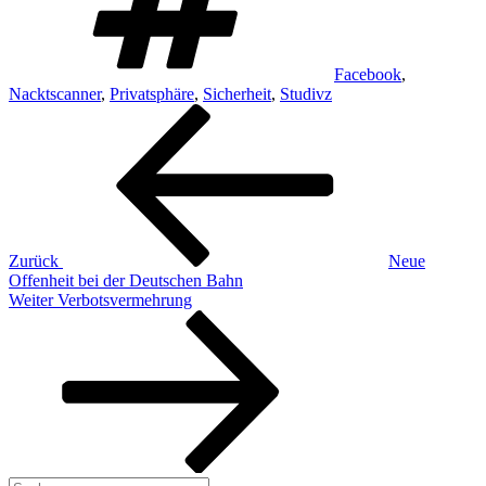
Facebook
,
Nacktscanner
,
Privatsphäre
,
Sicherheit
,
Studivz
Beitragsnavigation
Vorheriger
Beitrag
Zurück
Neue
Offenheit bei der Deutschen Bahn
Nächster
Weiter
Verbotsvermehrung
Beitrag
Suche