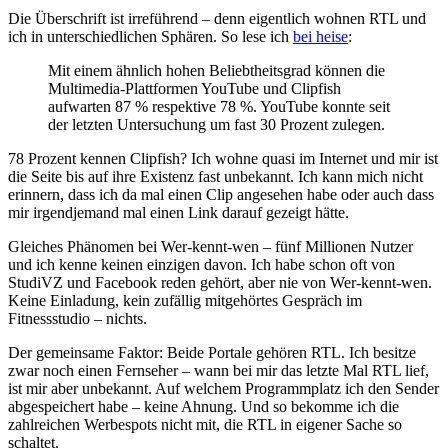
Die Überschrift ist irreführend – denn eigentlich wohnen RTL und
ich in unterschiedlichen Sphären. So lese ich
bei heise
:
Mit einem ähnlich hohen Beliebtheitsgrad können die
Multimedia-Plattformen YouTube und Clipfish
aufwarten 87 % respektive 78 %. YouTube konnte seit
der letzten Untersuchung um fast 30 Prozent zulegen.
78 Prozent kennen Clipfish? Ich wohne quasi im Internet und mir ist
die Seite bis auf ihre Existenz fast unbekannt. Ich kann mich nicht
erinnern, dass ich da mal einen Clip angesehen habe oder auch dass
mir irgendjemand mal einen Link darauf gezeigt hätte.
Gleiches Phänomen bei Wer-kennt-wen – fünf Millionen Nutzer
und ich kenne keinen einzigen davon. Ich habe schon oft von
StudiVZ und Facebook reden gehört, aber nie von Wer-kennt-wen.
Keine Einladung, kein zufällig mitgehörtes Gespräch im
Fitnessstudio – nichts.
Der gemeinsame Faktor: Beide Portale gehören RTL. Ich besitze
zwar noch einen Fernseher – wann bei mir das letzte Mal RTL lief,
ist mir aber unbekannt. Auf welchem Programmplatz ich den Sender
abgespeichert habe – keine Ahnung. Und so bekomme ich die
zahlreichen Werbespots nicht mit, die RTL in eigener Sache so
schaltet.