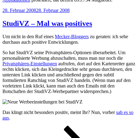
Veröffentlicht
28. Februar 2008
28. Februar 2008
am
StudiVZ – Mal was positives
Um nicht in den Ruf eines
Mecker-Bloggers
zu geraten: ich sehe
durchaus auch positive Entwicklungen.
So hat StudiVZ seine Privatsphären-Optionen überarbeitet. Um
personalisierte Werbung abzuschalten, muss man nur noch die
Privatsphären-Einstellungen
aufrufen, dort auf den Kartenreiter ganz
rechts klicken, sich das Kleingedruckte sehr genau durchlesen, den
untersten Link klicken und anschließend gegen den subtil
formulierten Ratschlag von StudiVZ handeln. (Wenn man auf den
vorletzten Link klickt, kann man auch den Emails mit den
Botschaften der StudiVZ-Werbepartner widersprechen.)
Das klingt nicht besonders positiv, meint Ihr? Nun, vorher
sah es so
aus
.
Seitennummerierung
Seite
Seite
Seite
Nächste
Seite
der