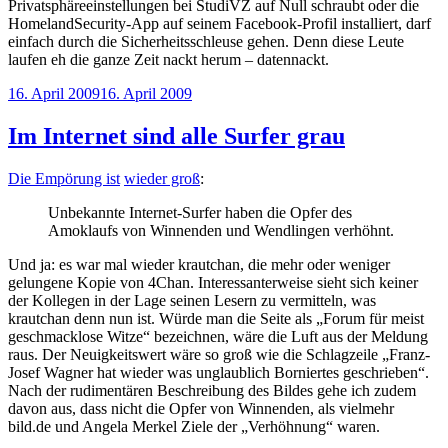
Privatsphäreeinstellungen bei StudiVZ auf Null schraubt oder die
HomelandSecurity-App auf seinem Facebook-Profil installiert, darf
einfach durch die Sicherheitsschleuse gehen. Denn diese Leute
laufen eh die ganze Zeit nackt herum – datennackt.
Veröffentlicht
16. April 2009
16. April 2009
am
Im Internet sind alle Surfer grau
Die Empörung ist
wieder groß
:
Unbekannte Internet-Surfer haben die Opfer des
Amoklaufs von Winnenden und Wendlingen verhöhnt.
Und ja: es war mal wieder krautchan, die mehr oder weniger
gelungene Kopie von 4Chan. Interessanterweise sieht sich keiner
der Kollegen in der Lage seinen Lesern zu vermitteln, was
krautchan denn nun ist. Würde man die Seite als „Forum für meist
geschmacklose Witze“ bezeichnen, wäre die Luft aus der Meldung
raus. Der Neuigkeitswert wäre so groß wie die Schlagzeile „Franz-
Josef Wagner hat wieder was unglaublich Borniertes geschrieben“.
Nach der rudimentären Beschreibung des Bildes gehe ich zudem
davon aus, dass nicht die Opfer von Winnenden, als vielmehr
bild.de und Angela Merkel Ziele der „Verhöhnung“ waren.