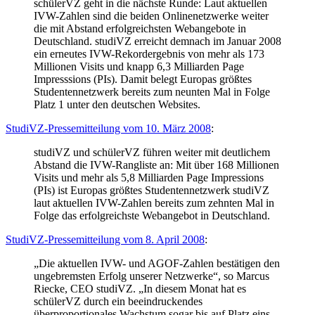
schülerVZ geht in die nächste Runde: Laut aktuellen
IVW-Zahlen sind die beiden Onlinenetzwerke weiter
die mit Abstand erfolgreichsten Webangebote in
Deutschland. studiVZ erreicht demnach im Januar 2008
ein erneutes IVW-Rekordergebnis von mehr als 173
Millionen Visits und knapp 6,3 Milliarden Page
Impresssions (PIs). Damit belegt Europas größtes
Studentennetzwerk bereits zum neunten Mal in Folge
Platz 1 unter den deutschen Websites.
StudiVZ-Pressemitteilung vom 10. März 2008
:
studiVZ und schülerVZ führen weiter mit deutlichem
Abstand die IVW-Rangliste an: Mit über 168 Millionen
Visits und mehr als 5,8 Milliarden Page Impressions
(PIs) ist Europas größtes Studentennetzwerk studiVZ
laut aktuellen IVW-Zahlen bereits zum zehnten Mal in
Folge das erfolgreichste Webangebot in Deutschland.
StudiVZ-Pressemitteilung vom 8. April 2008
:
„Die aktuellen IVW- und AGOF-Zahlen bestätigen den
ungebremsten Erfolg unserer Netzwerke“, so Marcus
Riecke, CEO studiVZ. „In diesem Monat hat es
schülerVZ durch ein beeindruckendes
überproportionales Wachstum sogar bis auf Platz eins