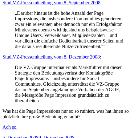
StudiVZ-Pressemitteilung vom 8. September 2008
:
„Darüber hinaus ist die hohe Anzahl der Page
Impressions, die insbesondere Communities generieren,
zwar ein relevanter, aber dennoch nur ein Erfolgsfaktor.
Mindestens ebenso wichtig sind uns beispielsweise
Unique Users, Verweildauer, Mitgliederzahlen – und
vor allem die einfache Bedienbarkeit unserer Seiten und
die daraus resultierende Nutzerzufriedenheit.““
StudiVZ-Pressemitteilung vom 8. Dezember 2008
:
Die VZ-Gruppe untermauert als Marktführer mit dieser
Strategie den Bedeutungsverlust der Kontaktgröße
Page Impressions – insbesondere für Social
Communities. Gleichzeitig unterstützt die VZ-Gruppe
das im September angekündigte Vorhaben der AGOF,
die Messgröße Page Impression grundsätzlich zu
überarbeiten.
Was hat die Page Impressions nur so so ruiniert, was hat ihnen so
plötzlich ihre große Bedeutung geraubt?
Ach
so.
Veröffentlicht
5. Dezember 2008
9. Dezember 2008