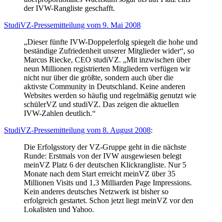
der IVW-Rangliste geschafft.
StudiVZ-Pressemitteilung vom 9. Mai 2008
„Dieser fünfte IVW-Doppelerfolg spiegelt die hohe und
beständige Zufriedenheit unserer Mitglieder wider“, so
Marcus Riecke, CEO studiVZ. „Mit inzwischen über
neun Millionen registrierten Mitgliedern verfügen wir
nicht nur über die größte, sondern auch über die
aktivste Community in Deutschland. Keine anderen
Websites werden so häufig und regelmäßig genutzt wie
schülerVZ und studiVZ. Das zeigen die aktuellen
IVW-Zahlen deutlich.“
StudiVZ-Pressemitteilung vom 8. August 2008
:
Die Erfolgsstory der VZ-Gruppe geht in die nächste
Runde: Erstmals von der IVW ausgewiesen belegt
meinVZ Platz 6 der deutschen Klickrangliste. Nur 5
Monate nach dem Start erreicht meinVZ über 35
Millionen Visits und 1,3 Milliarden Page Impressions.
Kein anderes deutsches Netzwerk ist bisher so
erfolgreich gestartet. Schon jetzt liegt meinVZ vor den
Lokalisten und Yahoo.