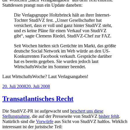
Stattdessen prangt nun ein Update daneben:
Die Verlagsgruppe Holtzbrinck hält an ihrer Internet-
Tochter StudiVZ fest. „Unser Gesellschafter hat
versichert, dass er voll und ganz hinter StudiVZ steht,
und es keine Pläne für einen Verkauf von StudiVZ
gibt“, sagte Clemens Riedel, StudiVZ-Chef zur FAZ.
Seit Wochen hielten sich Gerüchte im Markt, das größte
deutsche Social Network im Web würde an den US-
Konkurrenten Facebook verkauft. Gespräche darüber
hat es bereits gegeben. Sie wurden jedoch laut
WirtschaftsWoche im Sommer beendet.
Laut WirtschaftsWoche? Laut Verlagsangaben!
Veröffentlicht
20. Juli 2008
20. Juli 2008
am
Transatlantisches Recht
Die StudiVZ-PR ist aufgewacht und
beschert uns diese
Stellungnahme
, die auf der Presseseite von StudiVZ
bisher fehlt
.
Natürlich sind die
Vorwürfe
aus Sicht von StudiVZ haltlos. Wirklich
interessant ist der juristische Teil: