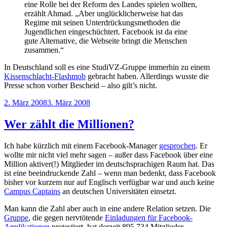
eine Rolle bei der Reform des Landes spielen wollten,
erzählt Ahmad. „Aber unglücklicherweise hat das
Regime mit seinen Unterdrückungsmethoden die
Jugendlichen eingeschüchtert. Facebook ist da eine
gute Alternative, die Webseite bringt die Menschen
zusammen.“
In Deutschland soll es eine StudiVZ-Gruppe immerhin zu einem
Kissenschlacht-Flashmob
gebracht haben. Allerdings wusste die
Presse schon vorher Bescheid – also gilt’s nicht.
Veröffentlicht
2. März 2008
3. März 2008
am
Wer zählt die Millionen?
Ich habe kürzlich mit einem Facebook-Manager
gesprochen
. Er
wollte mir nicht viel mehr sagen – außer dass Facebook über eine
Million aktiver(!) Mitglieder im deutschsprachigen Raum hat. Das
ist eine beeindruckende Zahl – wenn man bedenkt, dass Facebook
bisher vor kurzem nur auf Englisch verfügbar war und auch keine
Campus Captains
an deutschen Universitäten einsetzt.
Man kann die Zahl aber auch in eine andere Relation setzen. Die
Gruppe
, die gegen nervtötende
Einladungen für Facebook-
Applikationen
protestiert, hat derzeit 895.734 Mitglieder.