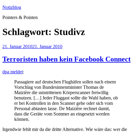
Zum
Notizblog
Inhalt
Pointers & Pointen
springen
Schlagwort:
Studivz
Veröffentlicht
21. Januar 2010
21. Januar 2010
am
Terroristen haben kein Facebook Connect
dpa meldet
:
Passagiere auf deutschen Flughäfen sollen nach einem
Vorschlag von Bundesinnenminister Thomas de
Maizière die umstrittenen Körperscanner freiwillig
benutzen. […] Jeder Fluggast sollte die Wahl haben, ob
er bei Kontrollen in den Scanner gehe oder sich vom
Personal abtasten lasse. De Maizière rechnet damit,
dass die Geräte vom Sommer an eingesetzt werden
können.
Irgendwie fehlt mir da die dritte Alternative. Wie wäre das: wer die