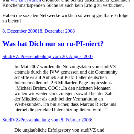
Knochenmarkspenden-Suche ist auch kein Erfolg zu verbuchen.
Haben die sozialen Netzwerke wirklich so wenig greifbare Erfolge
zu bieten?
Veröffentlicht
8. Dezember 2008
18. Dezember 2008
am
Was hat Dich nur so ru-PI-niert?
StudiVZ-Pressemitteilung vom 20. August 2007
Im Mai 2007 wurden die Nutzungsdaten von studiVZ
erstmals durch die IVW gemessen und die Community
schaffte es auf Anhieb auf Platz 1 aller deutschen
Internetmedien mit 2,6 Milliarden Page Impressions.
„Michael Brehm, COO: „In den nächsten Monaten
wollen wir weiter stark zulegen, sowohl bei der Zahl
der Mitglieder als auch bei der Vermarktung an
Werbekunden. Ich bin sicher, dass Marcus Riecke uns
hierbei die perfekte Unterstützung liefern wird.““
StudiVZ-Pressemiteilung vom 8. Februar 2008
:
Die unglaubliche Erfolgsstory von studiVZ und