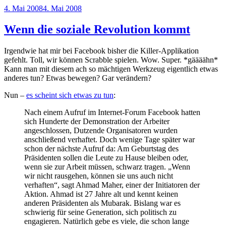
Veröffentlicht
4. Mai 2008
4. Mai 2008
am
Wenn die soziale Revolution kommt
Irgendwie hat mir bei Facebook bisher die Killer-Applikation
gefehlt. Toll, wir können Scrabble spielen. Wow. Super. *gäääähn*
Kann man mit diesem ach so mächtigen Werkzeug eigentlich etwas
anderes tun? Etwas bewegen? Gar verändern?
Nun –
es scheint sich etwas zu tun
:
Nach einem Aufruf im Internet-Forum Facebook hatten
sich Hunderte der Demonstration der Arbeiter
angeschlossen, Dutzende Organisatoren wurden
anschließend verhaftet. Doch wenige Tage später war
schon der nächste Aufruf da: Am Geburtstag des
Präsidenten sollen die Leute zu Hause bleiben oder,
wenn sie zur Arbeit müssen, schwarz tragen. „Wenn
wir nicht rausgehen, können sie uns auch nicht
verhaften“, sagt Ahmad Maher, einer der Initiatoren der
Aktion. Ahmad ist 27 Jahre alt und kennt keinen
anderen Präsidenten als Mubarak. Bislang war es
schwierig für seine Generation, sich politisch zu
engagieren. Natürlich gebe es viele, die schon lange