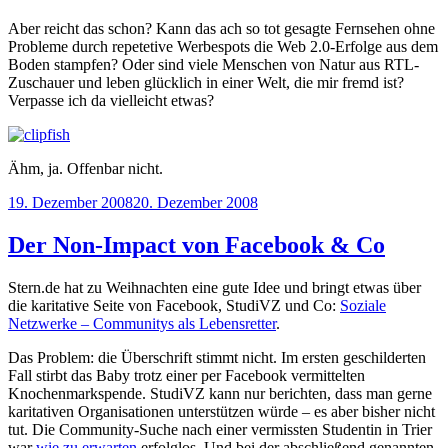
Aber reicht das schon? Kann das ach so tot gesagte Fernsehen ohne
Probleme durch repetetive Werbespots die Web 2.0-Erfolge aus dem
Boden stampfen? Oder sind viele Menschen von Natur aus RTL-
Zuschauer und leben glücklich in einer Welt, die mir fremd ist?
Verpasse ich da vielleicht etwas?
Ähm, ja. Offenbar nicht.
Veröffentlicht
19. Dezember 2008
20. Dezember 2008
am
Der Non-Impact von Facebook & Co
Stern.de hat zu Weihnachten eine gute Idee und bringt etwas über
die karitative Seite von Facebook, StudiVZ und Co:
Soziale
Netzwerke – Communitys als Lebensretter
.
Das Problem: die Überschrift stimmt nicht. Im ersten geschilderten
Fall stirbt das Baby trotz einer per Facebook vermittelten
Knochenmarkspende. StudiVZ kann nur berichten, dass man gerne
karitativen Organisationen unterstützen würde – es aber bisher nicht
tut. Die Community-Suche nach einer vermissten Studentin in Trier
war
wie zu erwarten
erfolglos. Und bei der abschließend genannten