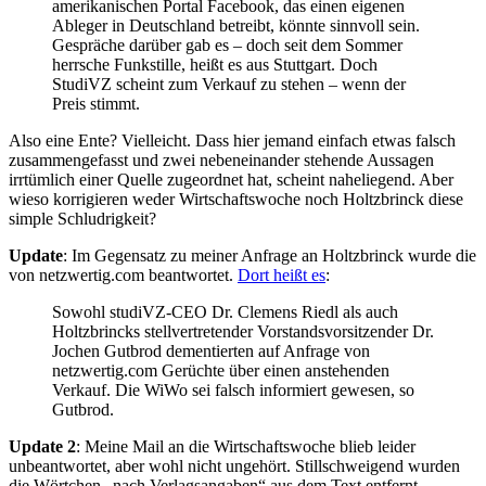
amerikanischen Portal Facebook, das einen eigenen
Ableger in Deutschland betreibt, könnte sinnvoll sein.
Gespräche darüber gab es – doch seit dem Sommer
herrsche Funkstille, heißt es aus Stuttgart. Doch
StudiVZ scheint zum Verkauf zu stehen – wenn der
Preis stimmt.
Also eine Ente? Vielleicht. Dass hier jemand einfach etwas falsch
zusammengefasst und zwei nebeneinander stehende Aussagen
irrtümlich einer Quelle zugeordnet hat, scheint naheliegend. Aber
wieso korrigieren weder Wirtschaftswoche noch Holtzbrinck diese
simple Schludrigkeit?
Update
: Im Gegensatz zu meiner Anfrage an Holtzbrinck wurde die
von netzwertig.com beantwortet.
Dort heißt es
:
Sowohl studiVZ-CEO Dr. Clemens Riedl als auch
Holtzbrincks stellvertretender Vorstandsvorsitzender Dr.
Jochen Gutbrod dementierten auf Anfrage von
netzwertig.com Gerüchte über einen anstehenden
Verkauf. Die WiWo sei falsch informiert gewesen, so
Gutbrod.
Update 2
: Meine Mail an die Wirtschaftswoche blieb leider
unbeantwortet, aber wohl nicht ungehört. Stillschweigend wurden
die Wörtchen „nach Verlagsangaben“ aus dem Text entfernt.