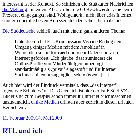
Interessant ist der Kontext. So schließen die Stuttgarter Nachrichten
die Meldung
mit einem Absatz über die 60 Beschwerden, die beim
Presserat eingegangen sind. Wohlgemerkt: nicht über „das Internet“,
sondern über die besten Adressen des deutschen Journalismus.
Die Süddeutsche
schließt auch mit einem ganz anderen Thema:
Unterdessen hat EU-Kommissarin Viviane Reding den
Umgang einiger Medien mit dem Amoklauf in
Winnenden scharf kritisiert und mehr Datenschutz im
Internet gefordert. „Ich glaube, dass zumindest die
Online-Profile von Minderjährigen unbedingt
standardmäßig als ‚privat‘ eingestuft und für Internet-
Suchmaschinen unzugänglich sein müssen“ […]
Auch hier wird der Eindruck vermittelt, dass „das Internet“
irgendwie Schuld wäre. Das Gegenteil ist hier der Fall: StudiVZ-
Bilder sind zum Beispiel schon immer für Internet-Suchmaschinen
unzugänglich,
einige Medien
dringen aber gezielt in diesen privaten
Bereich ein.
Veröffentlicht
11. Februar 2009
14. Mai 2009
am
RTL und ich