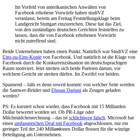
Im Vorfeld von amerikanischen Anwälten von
Facebook erhobene Vorwürfe haben studiVZ
veranlasst, bereits am Freitag Feststellungsklage beim
Landgericht Stuttgart einzureichen. Diese hat das Ziel,
von den zuständigen deutschen Gerichten feststellen zu
lassen, dass die von Facebook erhobenen Vorwürfe
nicht zutreffend sind.
Beide Unternehmen haben einen Punkt. Natürlich war StudiVZ eine
Eins-zu-Eins-Kopie
von Facebook. Und natürlich ist die Klage von
Facebook durch die Konkurrenzsituation im deutschsprachigen
Raum motiviert. Jetzt streiten sich beide Parteien darum, vor
welchem Gericht sie streiten dürfen. Im Zweifel vor beiden.
Spannend – falls es denn soweit kommt: von welcher Seite werden
die Samwer-Brüder und
Ehssan Dariani
als Zeugen geladen
werden?
PS: Es kursiert schon wieder, dass Facebook mit 15 Milliarden
Dollar bewertet worden sei. Ob PR-Lüge oder
Milchmädchenrechnung – das ist
schlichtweg falsch
. Microsoft hat
einen
umfangreichen Deal mit Facebook
abgeschlossen, nur ein
geringer Teil der 240 Milli
ard
onen Dollar flossen für die winzige
Beteiligung am Unternehmen.