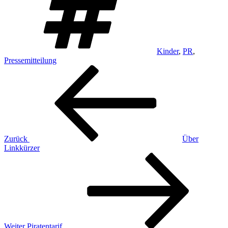
Kinder
,
PR
,
Pressemitteilung
Beitragsnavigation
Vorheriger
Beitrag
Zurück
Über
Linkkürzer
Nächster
Beitrag
Weiter
Piratentarif