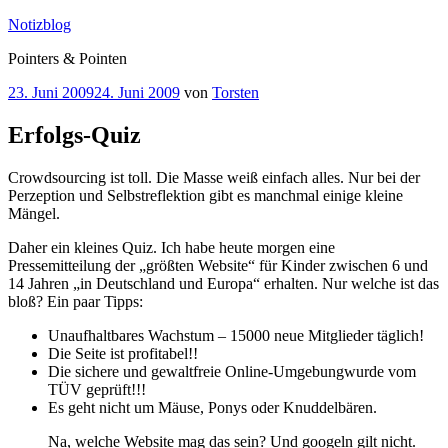
Zum
Notizblog
Inhalt
Pointers & Pointen
springen
Veröffentlicht
23. Juni 2009
24. Juni 2009
von
Torsten
am
Erfolgs-Quiz
Crowdsourcing ist toll. Die Masse weiß einfach alles. Nur bei der
Perzeption und Selbstreflektion gibt es manchmal einige kleine
Mängel.
Daher ein kleines Quiz. Ich habe heute morgen eine
Pressemitteilung der „größten Website“ für Kinder zwischen 6 und
14 Jahren „in Deutschland und Europa“ erhalten. Nur welche ist das
bloß? Ein paar Tipps:
Unaufhaltbares Wachstum – 15000 neue Mitglieder täglich!
Die Seite ist profitabel!!
Die sichere und gewaltfreie Online-Umgebungwurde vom
TÜV geprüft!!!
Es geht nicht um Mäuse, Ponys oder Knuddelbären.
Na, welche Website mag das sein? Und googeln gilt nicht.