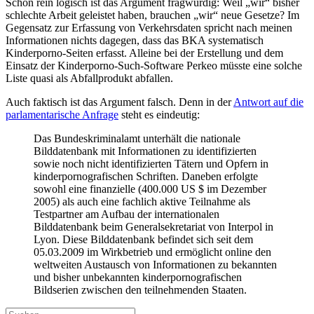
Schon rein logisch ist das Argument fragwürdig: Weil „wir“ bisher
schlechte Arbeit geleistet haben, brauchen „wir“ neue Gesetze? Im
Gegensatz zur Erfassung von Verkehrsdaten spricht nach meinen
Informationen nichts dagegen, dass das BKA systematisch
Kinderporno-Seiten erfasst. Alleine bei der Erstellung und dem
Einsatz der Kinderporno-Such-Software Perkeo müsste eine solche
Liste quasi als Abfallprodukt abfallen.
Auch faktisch ist das Argument falsch. Denn in der
Antwort auf die
parlamentarische Anfrage
steht es eindeutig:
Das Bundeskriminalamt unterhält die nationale
Bilddatenbank mit Informationen zu identifizierten
sowie noch nicht identifizierten Tätern und Opfern in
kinderpornografischen Schriften. Daneben erfolgte
sowohl eine finanzielle (400.000 US $ im Dezember
2005) als auch eine fachlich aktive Teilnahme als
Testpartner am Aufbau der internationalen
Bilddatenbank beim Generalsekretariat von Interpol in
Lyon. Diese Bilddatenbank befindet sich seit dem
05.03.2009 im Wirkbetrieb und ermöglicht online den
weltweiten Austausch von Informationen zu bekannten
und bisher unbekannten kinderpornografischen
Bildserien zwischen den teilnehmenden Staaten.
Suchen