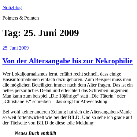
Zum
Notizblog
Inhalt
Pointers & Pointen
springen
Tag:
25. Juni 2009
Veröffentlicht
25. Juni 2009
am
Von der Altersangabe bis zur Nekrophilie
Wer Lokaljournalismus lernt, erfährt recht schnell, dass einige
Basisinformationen einfach dazu gehören. Zum Beispiel muss man
alle möglichen Beteiligten immer nach dem Alter fragen. Das ist ein
nettes persönliches Detail und erleichtert das Schreiben ungemein:
Man kann zum beispiel „Die 18jährige“ statt „Die Täterin“ oder
„Christiane F.“ schreiben – das sorgt für Abwechslung.
Bei wohl keiner anderen Zeitung hat sich die Altersangaben-Manie
so weit fortentwickelt wie bei der BILD. Und so sehe ich grade auf
der Titelseite von BILD.de diese tolle Meldung:
Neues Buch enthüllt