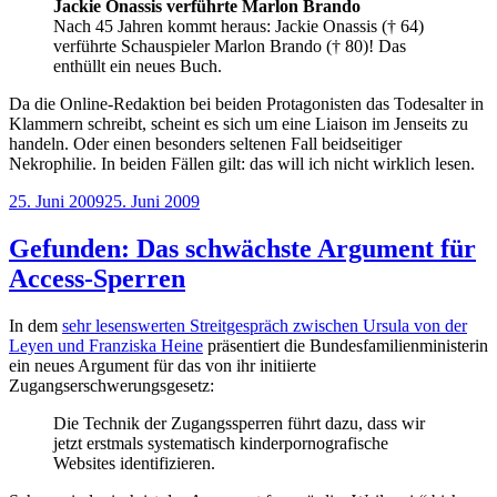
Jackie Onassis verführte Marlon Brando
Nach 45 Jahren kommt heraus: Jackie Onassis († 64)
verführte Schauspieler Marlon Brando († 80)! Das
enthüllt ein neues Buch.
Da die Online-Redaktion bei beiden Protagonisten das Todesalter in
Klammern schreibt, scheint es sich um eine Liaison im Jenseits zu
handeln. Oder einen besonders seltenen Fall beidseitiger
Nekrophilie. In beiden Fällen gilt: das will ich nicht wirklich lesen.
Veröffentlicht
25. Juni 2009
25. Juni 2009
am
Gefunden: Das schwächste Argument für
Access-Sperren
In dem
sehr lesenswerten Streitgespräch zwischen Ursula von der
Leyen und Franziska Heine
präsentiert die Bundesfamilienministerin
ein neues Argument für das von ihr initiierte
Zugangserschwerungsgesetz:
Die Technik der Zugangssperren führt dazu, dass wir
jetzt erstmals systematisch kinderpornografische
Websites identifizieren.