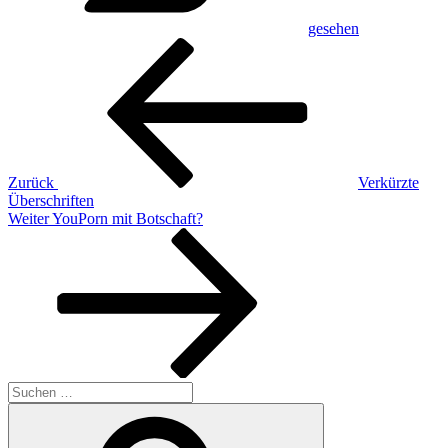
gesehen
Beitragsnavigation
Vorheriger
Beitrag
Zurück
Verkürzte
Überschriften
Nächster
Weiter
YouPorn mit Botschaft?
Beitrag
Suchen
nach:
Suchen