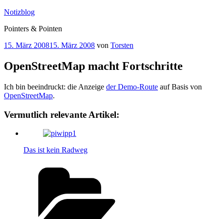
Zum
Notizblog
Inhalt
Pointers & Pointen
springen
Veröffentlicht
15. März 2008
15. März 2008
von
Torsten
am
OpenStreetMap macht Fortschritte
Ich bin beeindruckt: die Anzeige
der Demo-Route
auf Basis von
OpenStreetMap
.
Vermutlich relevante Artikel:
Das ist kein Radweg
Kategorien