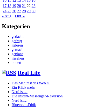
10
11
12
13
14
15
16
17
18
19
20
21
22
23
24
25
26
27
28
29
30
« Aug.
Okt. »
Kategorien
gedacht
gefragt
gelesen
gemacht
geplant
gesehen
notiert
Real Life
Das Manifest des Web 4.
Ein Klick mehr
Nerd ist…
Die Instant-Messenger-Rekursion
Nerd ist…
Bluetooth-Ethik