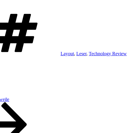
Schlagwörter
Layout
,
Leser
,
Technology Review
weile