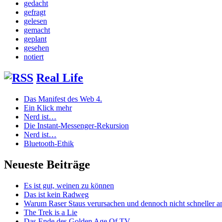
gedacht
gefragt
gelesen
gemacht
geplant
gesehen
notiert
Real Life
Das Manifest des Web 4.
Ein Klick mehr
Nerd ist…
Die Instant-Messenger-Rekursion
Nerd ist…
Bluetooth-Ethik
Neueste Beiträge
Es ist gut, weinen zu können
Das ist kein Radweg
Warum Raser Staus verursachen und dennoch nicht schneller
The Trek is a Lie
Das Ende des Golden Age Of TV