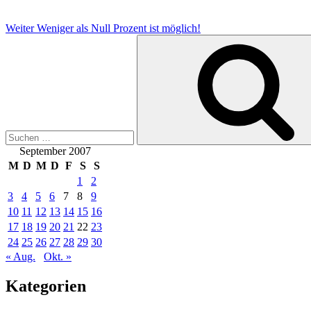
Weiter
Weniger als Null Prozent ist möglich!
Suchen
nach:
September 2007
M
D
M
D
F
S
S
1
2
3
4
5
6
7
8
9
10
11
12
13
14
15
16
17
18
19
20
21
22
23
24
25
26
27
28
29
30
« Aug.
Okt. »
Kategorien