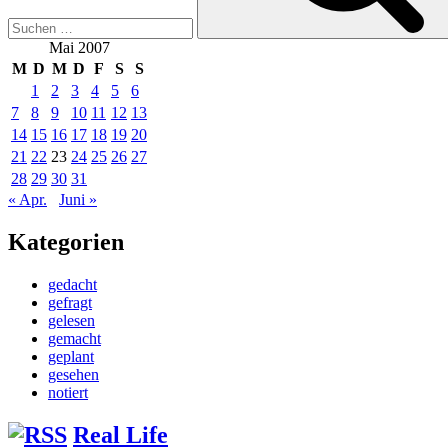
Mai 2007
M
D
M
D
F
S
S
1
2
3
4
5
6
7
8
9
10
11
12
13
14
15
16
17
18
19
20
21
22
23
24
25
26
27
28
29
30
31
« Apr.
Juni »
Kategorien
gedacht
gefragt
gelesen
gemacht
geplant
gesehen
notiert
Real Life