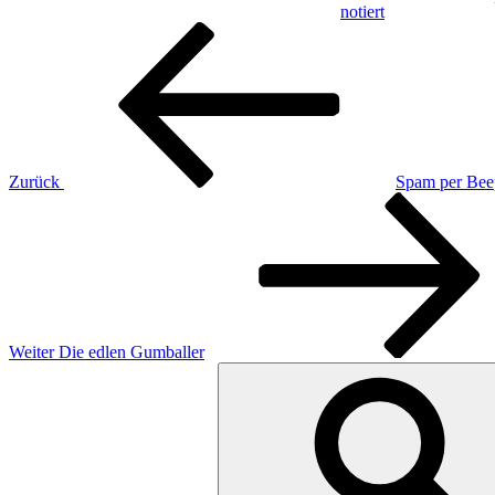
notiert
Beitragsnavigation
Vorheriger
Beitrag
Zurück
Spam per Beep
Nächster
Beitrag
Weiter
Die edlen Gumballer
Suche
nach: