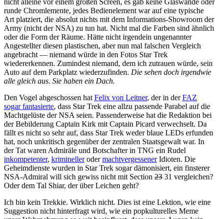
nicht alleine vor einem großen Screen, es gab keine Glaswände oder
runde Chromlemente, jedes Bedienelement war auf eine typische
Art platziert, die absolut nichts mit dem Informations-Showroom der
Army (nicht der NSA) zu tun hat. Nicht mal die Farben sind ähnlich
oder die Form der Räume. Hätte nicht irgendein ungenannter
Angestellter diesen plastischen, aber nun mal falschen Vergleich
angebracht — niemand würde in den Fotos Star Trek
wiedererkennen. Zumindest niemand, dem ich zutrauen würde, sein
Auto auf dem Parkplatz wiederzufinden.
Die sehen doch irgendwie
alle gleich aus. Sie haben ein Dach.
Den Vogel abgeschossen hat
Felix von Leitner
, der in der
FAZ
sogar fantasierte
, dass Star Trek eine allzu passende Parabel auf die
Machtgelüste der NSA seien. Passenderweise hat die Redaktion bei
der Bebilderung Captain Kirk mit Captain Picard verwechselt. Da
fällt es nicht so sehr auf, dass Star Trek weder blaue LEDs erfunden
hat, noch unkritisch gegenüber der zentralen Staatsgewalt war. In
der Tat waren Admiräle und Botschafter in TNG ein Rudel
inkompetenter
,
krimineller
oder
machtvergessener
Idioten. Die
Geheimdienste wurden in Star Trek sogar dämonisiert, ein finsterer
NSA-Admiral will sich gewiss nicht mit Section
23
31 vergleichen?
Oder dem Tal Shiar, der über Leichen geht?
Ich bin kein Trekkie. Wirklich nicht. Dies ist eine Lektion, wie eine
Suggestion nicht hinterfragt wird, wie ein popkulturelles Meme