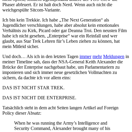
Phaser abfeuert. Er ist halt doch Nerd. Wenn auch nicht die
weichgespülte Sitcom-Variante.
Ich bin kein Trekkie. Ich habe „The Next Generation“ als
Jugendlicher verschlungen, habe aber absolut kein emotionales
Verhältnis zu Kirk, Picard oder gar Deanna Troi. Den neusten Film
habe ich nicht gesehen, „Enterprise“ war ein Reinfall und wer
glaubt, aus Star Trek Lehren für’s Leben ziehen zu können, hat
mein Mitleid sicher.
Und doch… Als ich in den letzten Tagen
immer
mehr
Meldungen
in
meiner Timeline sah, dass der NSA-General Keith Alexander die
Brücke der Enterprise nachgebaut habe, um Parlamentariern zu
imponieren und sich immer neue gesetzlichen Vollmachten zu
sichern, da dachte ich vor allem eins:
DAS IST NICHT STAR TREK.
DAS IST NICHT DIE ENTERPRISE.
Tatsächlich steht in dem acht Seiten langen Artikel auf Foreign
Policy dieser Absatz:
When he was running the Army’s Intelligence and
Security Command, Alexander brought many of his