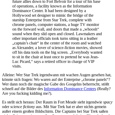
future allies down to Fort Belvoir for a tour of his base
of operations, a facility known as the Information
Dominance Center. It had been designed by a
Hollywood set designer to mimic the bridge of the
starship Enterprise from Star Trek, complete with
chrome panels, computer stations, a huge TV monitor
on the forward wall, and doors that made a „whoosh“
sound when they slid open and closed. Lawmakers and
other important officials took turns sitting in a leather
„captain’s chair“ in the center of the room and watched
as Alexander, a lover of science-fiction movies, showed
off his data tools on the big screen. „Everybody wanted
to sit in the chair at least once to pretend he was Jean-
Luc Picard,“ says a retired officer in charge of VIP
visits.
Alleine: Wer Star Trek irgendwann mit wachen Augen gesehen hat,
könnte sich fragen: Wo waren auf der Enterprise „chrome panels“?
Wer dann noch die magische Gabe des Googelns beherrscht, stößt
schnell auf die Bilder des
Information Dominance Centers
(Really?
Are you fucking kidding me?).
Es stellt sich heraus: Der Raum in Fort Meade sieht irgendwie
spacy
oder
science fictiony
aus. Mit Star Trek hat er aber nichts gemein
außer einem großen Bildschirm. Die Captains bei Star Trek saßen