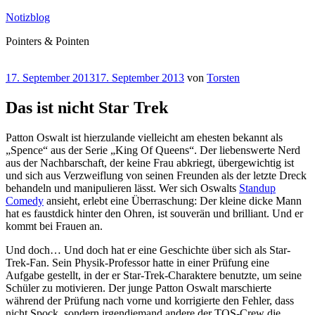
Zum
Notizblog
Inhalt
Pointers & Pointen
springen
Veröffentlicht
17. September 2013
17. September 2013
von
Torsten
am
Das ist nicht Star Trek
Patton Oswalt ist hierzulande vielleicht am ehesten bekannt als
„Spence“ aus der Serie „King Of Queens“. Der liebenswerte Nerd
aus der Nachbarschaft, der keine Frau abkriegt, übergewichtig ist
und sich aus Verzweiflung von seinen Freunden als der letzte Dreck
behandeln und manipulieren lässt. Wer sich Oswalts
Standup
Comedy
ansieht, erlebt eine Überraschung: Der kleine dicke Mann
hat es faustdick hinter den Ohren, ist souverän und brilliant. Und er
kommt bei Frauen an.
Und doch… Und doch hat er eine Geschichte über sich als Star-
Trek-Fan. Sein Physik-Professor hatte in einer Prüfung eine
Aufgabe gestellt, in der er Star-Trek-Charaktere benutzte, um seine
Schüler zu motivieren. Der junge Patton Oswalt marschierte
während der Prüfung nach vorne und korrigierte den Fehler, dass
nicht Spock, sondern irgendjemand andere der TOS-Crew die