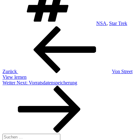
NSA
,
Star Trek
Beitragsnavigation
Vorheriger
Beitrag
Zurück
Von Street
View lernen
Nächster
Weiter
Next: Vorratsdatenspeicherung
Beitrag
Suchen